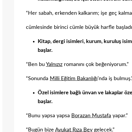
“Her sabah, erkenden kalkarım; işe geç kalma
cümlesinde birinci cümle büyük harfle başladığ
Kitap, dergi isimleri, kurum, kuruluş isi
başlar.
“Ben bu
Yalnızız
romanını çok beğeniyorum.”
“Sonunda
Milli Eğitim Bakanlığı
’nda iş bulmuş.
Özel isimlere bağlı ünvan ve lakaplar öz
başlar.
“Bunu yapsa yapsa
Borazan Mustafa
yapar.”
“Bugün bize
Avukat Rıza Bey
gelecek.”