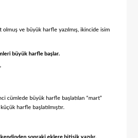
at olmuş ve büyük harfle yazılmış, ikincide isim
mleri büyük harfle başlar.
”
rinci cümlede büyük harfle başlatılan “mart”
küçük harfle başlatılmıştır.
endinden sonraki eklere bitişik yazılır.