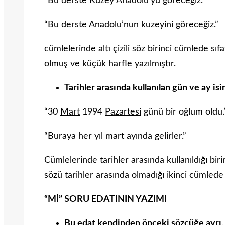
“Bu derste
Kuzey
Anadolu’yu göreceğiz.”
“Bu derste Anadolu’nun
kuzeyini
göreceğiz.”
cümlelerinde altı çizili söz birinci cümlede sıf
olmuş ve küçük harfle yazılmıştır.
Tarihler arasında kullanılan gün ve ay isi
“30
Mart
1994
Pazartesi
günü bir oğlum oldu.
“Buraya her yıl mart ayında gelirler.”
Cümlelerinde tarihler arasında kullanıldığı bi
sözü tarihler arasında olmadığı ikinci cümlede 
“Mİ” SORU EDATININ YAZIMI
Bu edat kendinden önceki sözcüğe ayrı, k