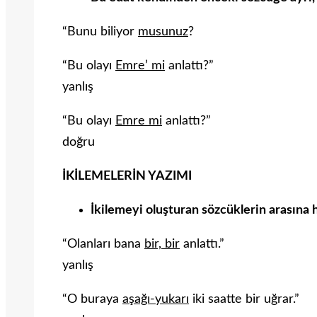
“Bunu biliyor
musunuz
?
“Bu olayı
Emre’ mi
anlattı?”
yanlış
“Bu olayı
Emre mi
anlattı?”
doğru
İKİLEMELERİN YAZIMI
İkilemeyi oluşturan sözcüklerin arasına h
“Olanları bana
bir, bir
anlattı.”
yanlış
“O buraya
aşağı-yukarı
iki saatte bir uğrar.”