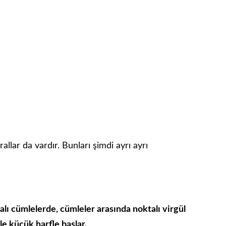
urallar da vardır. Bunları şimdi ayrı ayrı
alı cümlelerde, cümleler arasında noktalı virgül
le küçük harfle başlar.