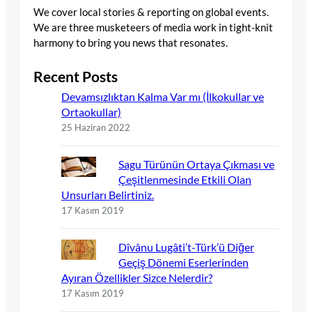
We cover local stories & reporting on global events.
We are three musketeers of media work in tight-knit
harmony to bring you news that resonates.
Recent Posts
Devamsızlıktan Kalma Var mı (İlkokullar ve
Ortaokullar)
25 Haziran 2022
Sagu Türünün Ortaya Çıkması ve
Çeşitlenmesinde Etkili Olan
Unsurları Belirtiniz.
17 Kasım 2019
Dîvânu Lugâti’t-Türk’ü Diğer
Geçiş Dönemi Eserlerinden
Ayıran Özellikler Sizce Nelerdir?
17 Kasım 2019