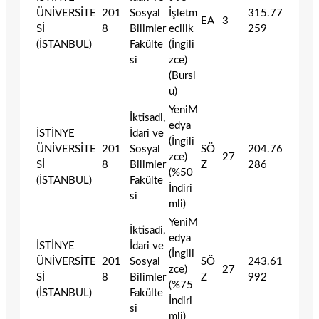
ÜNİVERSİTE
201
Sosyal
İşletm
315.77
EA
3
Sİ
8
Bilimler
ecilik
259
(İSTANBUL)
Fakülte
(İngili
si
zce)
(Bursl
u)
YeniM
İktisadi,
edya
İSTİNYE
İdari ve
(İngili
ÜNİVERSİTE
201
Sosyal
SÖ
204.76
zce)
27
Sİ
8
Bilimler
Z
286
(%50
(İSTANBUL)
Fakülte
İndiri
si
mli)
YeniM
İktisadi,
edya
İSTİNYE
İdari ve
(İngili
ÜNİVERSİTE
201
Sosyal
SÖ
243.61
zce)
27
Sİ
8
Bilimler
Z
992
(%75
(İSTANBUL)
Fakülte
İndiri
si
mli)