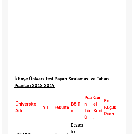
İstinye Üniversitesi Başarı Sıralaması ve Taban
Puanları 2018 2019
Pua
Gen
En
Üniversite
Bölü
n
el
Yıl
Fakülte
Küçük
Adı
m
Tür
Kont
Puan
ü
.
Eczacı
lık