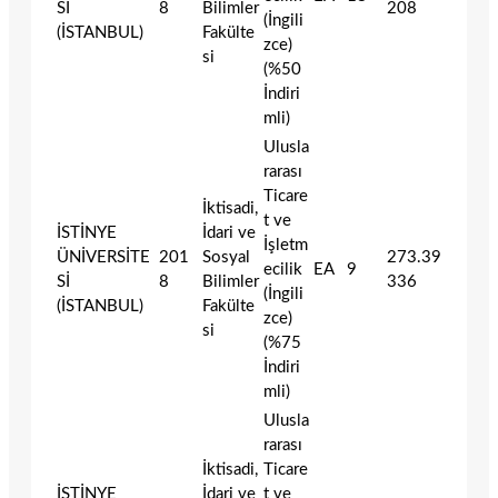
Sİ
8
Bilimler
208
(İngili
(İSTANBUL)
Fakülte
zce)
si
(%50
İndiri
mli)
Ulusla
rarası
Ticare
İktisadi,
t ve
İSTİNYE
İdari ve
İşletm
ÜNİVERSİTE
201
Sosyal
273.39
ecilik
EA
9
Sİ
8
Bilimler
336
(İngili
(İSTANBUL)
Fakülte
zce)
si
(%75
İndiri
mli)
Ulusla
rarası
İktisadi,
Ticare
İSTİNYE
İdari ve
t ve