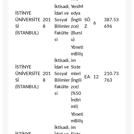
İktisadi,
YeniM
İSTİNYE
İdari ve
edya
ÜNİVERSİTE
201
Sosyal
(İngili
SÖ
387.53
6
Sİ
8
Bilimler
zce)
Z
696
(İSTANBUL)
Fakülte
(Bursl
si
u)
Yöneti
mBiliş
İktisadi,
im
İSTİNYE
İdari ve
Siste
ÜNİVERSİTE
201
Sosyal
mleri
210.73
EA
12
Sİ
8
Bilimler
(İngili
763
(İSTANBUL)
Fakülte
zce)
si
(%50
İndiri
mli)
Yöneti
mBiliş
İktisadi,
im