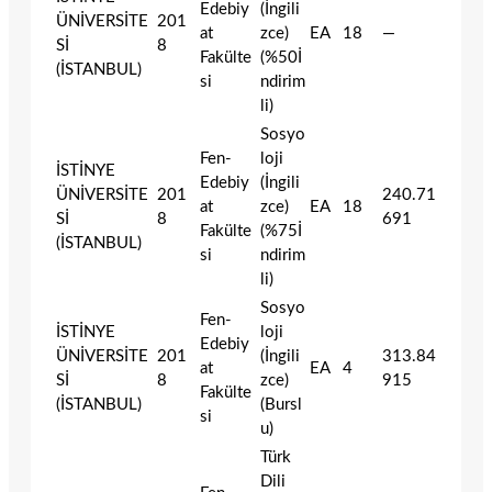
Edebiy
(İngili
ÜNİVERSİTE
201
at
zce)
EA
18
—
Sİ
8
Fakülte
(%50İ
(İSTANBUL)
si
ndirim
li)
Sosyo
Fen-
loji
İSTİNYE
Edebiy
(İngili
ÜNİVERSİTE
201
240.71
at
zce)
EA
18
Sİ
8
691
Fakülte
(%75İ
(İSTANBUL)
si
ndirim
li)
Sosyo
Fen-
İSTİNYE
loji
Edebiy
ÜNİVERSİTE
201
(İngili
313.84
at
EA
4
Sİ
8
zce)
915
Fakülte
(İSTANBUL)
(Bursl
si
u)
Türk
Dili