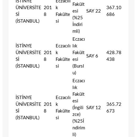
İSTİNYE
Eczacılı
Fakült
ÜNİVERSİTE
201
k
367.10
esi
SAY
22
Sİ
8
Fakülte
686
(%25
(İSTANBUL)
si
İndiri
mli)
Eczacı
İSTİNYE
Eczacılı
lık
ÜNİVERSİTE
201
k
Fakült
428.78
SAY
6
Sİ
8
Fakülte
esi
438
(İSTANBUL)
si
(Bursl
u)
Eczacı
lık
Fakült
İSTİNYE
Eczacılı
esi
ÜNİVERSİTE
201
k
365.72
(İngili
SAY
12
Sİ
8
Fakülte
673
zce)
(İSTANBUL)
si
(%25İ
ndirim
li)