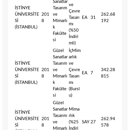
Sanatlar
ve
İSTİNYE
Tasarım
Çevre
ÜNİVERSİTE
201
ve
262.68
Tasarı
EA
31
Sİ
8
Mimarlı
192
mı
(İSTANBUL)
k
(%50
Fakülte
İndiri
si
mli)
Güzel
İçMim
Sanatlar
arlık
İSTİNYE
Tasarım
ve
ÜNİVERSİTE
201
ve
Çevre
342.28
EA
7
Sİ
8
Mimarlı
Tasarı
815
(İSTANBUL)
k
mı
Fakülte
(Bursl
si
u)
Güzel
Sanatlar
Mima
İSTİNYE
Tasarım
rlık
ÜNİVERSİTE
201
262.94
ve
(%25
SAY
27
Sİ
8
578
Mimarlı
İndiri