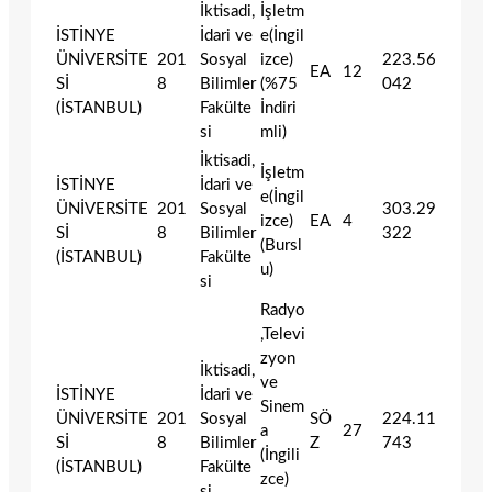
İktisadi,
İşletm
İSTİNYE
İdari ve
e(İngil
ÜNİVERSİTE
201
Sosyal
izce)
223.56
EA
12
Sİ
8
Bilimler
(%75
042
(İSTANBUL)
Fakülte
İndiri
si
mli)
İktisadi,
İşletm
İSTİNYE
İdari ve
e(İngil
ÜNİVERSİTE
201
Sosyal
303.29
izce)
EA
4
Sİ
8
Bilimler
322
(Bursl
(İSTANBUL)
Fakülte
u)
si
Radyo
,Televi
zyon
İktisadi,
ve
İSTİNYE
İdari ve
Sinem
ÜNİVERSİTE
201
Sosyal
SÖ
224.11
a
27
Sİ
8
Bilimler
Z
743
(İngili
(İSTANBUL)
Fakülte
zce)
si