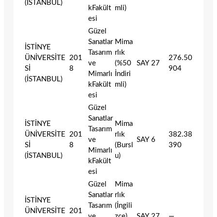
(İSTANBUL)
kFakült
mli)
esi
Güzel
Sanatlar
Mima
İSTİNYE
Tasarım
rlık
ÜNİVERSİTE
201
276.50
ve
(%50
SAY
27
Sİ
8
904
Mimarlı
İndiri
(İSTANBUL)
kFakült
mli)
esi
Güzel
Sanatlar
İSTİNYE
Mima
Tasarım
ÜNİVERSİTE
201
rlık
382.38
ve
SAY
6
Sİ
8
(Bursl
390
Mimarlı
(İSTANBUL)
u)
kFakült
esi
Güzel
Mima
Sanatlar
rlık
İSTİNYE
Tasarım
(İngili
ÜNİVERSİTE
201
ve
zce)
SAY
27
—