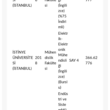
Sİ
8
Fakülte
ği
977
(İSTANBUL)
si
(İngili
zce)
(%75
İndiri
mli)
Elektr
ik-
Elektr
onik
İSTİNYE
Mühen
Mühe
ÜNİVERSİTE
201
dislik
366.62
ndisli
SAY
4
Sİ
8
Fakülte
776
ği
(İSTANBUL)
si
(İngili
zce)
(Bursl
u)
Endüs
tri ve
Siste