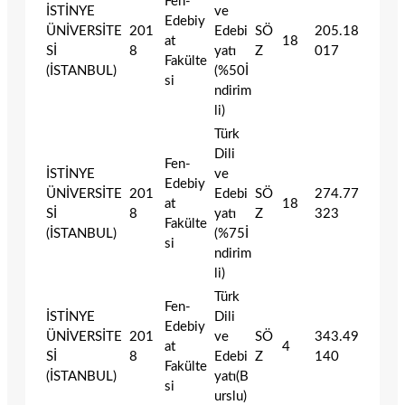
Fen-
İSTİNYE
ve
Edebiy
ÜNİVERSİTE
201
Edebi
SÖ
205.18
at
18
Sİ
8
yatı
Z
017
Fakülte
(İSTANBUL)
(%50İ
si
ndirim
li)
Türk
Dili
Fen-
İSTİNYE
ve
Edebiy
ÜNİVERSİTE
201
Edebi
SÖ
274.77
at
18
Sİ
8
yatı
Z
323
Fakülte
(İSTANBUL)
(%75İ
si
ndirim
li)
Türk
Fen-
İSTİNYE
Dili
Edebiy
ÜNİVERSİTE
201
ve
SÖ
343.49
at
4
Sİ
8
Edebi
Z
140
Fakülte
(İSTANBUL)
yatı(B
si
urslu)