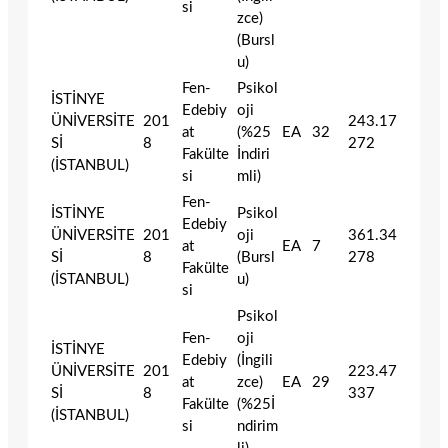
si
zce)
(Bursl
u)
Fen-
Psikol
İSTİNYE
Edebiy
oji
ÜNİVERSİTE
201
243.17
at
(%25
EA
32
Sİ
8
272
Fakülte
İndiri
(İSTANBUL)
si
mli)
Fen-
İSTİNYE
Psikol
Edebiy
ÜNİVERSİTE
201
oji
361.34
at
EA
7
Sİ
8
(Bursl
278
Fakülte
(İSTANBUL)
u)
si
Psikol
Fen-
oji
İSTİNYE
Edebiy
(İngili
ÜNİVERSİTE
201
223.47
at
zce)
EA
29
Sİ
8
337
Fakülte
(%25İ
(İSTANBUL)
si
ndirim