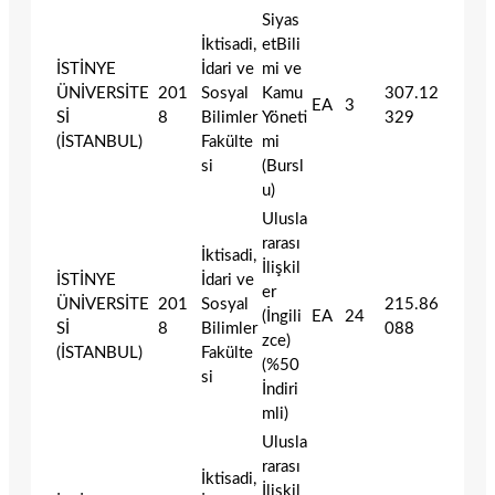
Siyas
İktisadi,
etBili
İSTİNYE
İdari ve
mi ve
ÜNİVERSİTE
201
Sosyal
Kamu
307.12
EA
3
Sİ
8
Bilimler
Yöneti
329
(İSTANBUL)
Fakülte
mi
si
(Bursl
u)
Ulusla
rarası
İktisadi,
İlişkil
İSTİNYE
İdari ve
er
ÜNİVERSİTE
201
Sosyal
215.86
(İngili
EA
24
Sİ
8
Bilimler
088
zce)
(İSTANBUL)
Fakülte
(%50
si
İndiri
mli)
Ulusla
rarası
İktisadi,
İlişkil