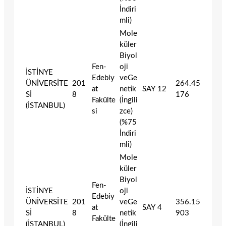
İndiri
mli)
Mole
küler
Biyol
Fen-
oji
İSTİNYE
Edebiy
veGe
ÜNİVERSİTE
201
264.45
at
netik
SAY
12
Sİ
8
176
Fakülte
(İngili
(İSTANBUL)
si
zce)
(%75
İndiri
mli)
Mole
küler
Biyol
Fen-
İSTİNYE
oji
Edebiy
ÜNİVERSİTE
201
veGe
356.15
at
SAY
4
Sİ
8
netik
903
Fakülte
(İSTANBUL)
(İngili