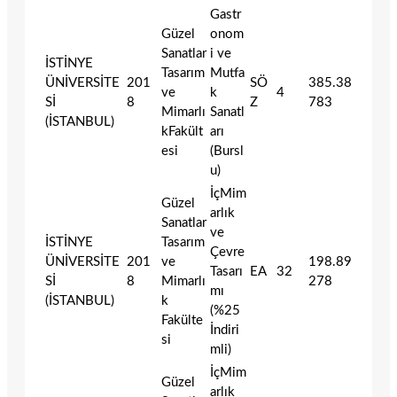
Gastr
Güzel
onom
Sanatlar
i ve
İSTİNYE
Tasarım
Mutfa
ÜNİVERSİTE
201
SÖ
385.38
ve
k
4
Sİ
8
Z
783
Mimarlı
Sanatl
(İSTANBUL)
kFakült
arı
esi
(Bursl
u)
İçMim
Güzel
arlık
Sanatlar
ve
İSTİNYE
Tasarım
Çevre
ÜNİVERSİTE
201
ve
198.89
Tasarı
EA
32
Sİ
8
Mimarlı
278
mı
(İSTANBUL)
k
(%25
Fakülte
İndiri
si
mli)
İçMim
Güzel
arlık