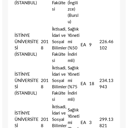
(İSTANBUL)
Fakülte
(İngili
si
zce)
(Bursl
u)
İktisadi,
Sağlık
İSTİNYE
İdari ve
Yöneti
ÜNİVERSİTE
201
Sosyal
mi
226.46
EA
9
Sİ
8
Bilimler
(%50
102
(İSTANBUL)
Fakülte
İndiri
si
mli)
İktisadi,
Sağlık
İSTİNYE
İdari ve
Yöneti
ÜNİVERSİTE
201
Sosyal
mi
234.13
EA
18
Sİ
8
Bilimler
(%75
943
(İSTANBUL)
Fakülte
İndiri
si
mli)
İktisadi,
Sağlık
İSTİNYE
İdari ve
Yöneti
ÜNİVERSİTE
201
Sosyal
299.13
mi
EA
3
Sİ
8
Bilimler
821