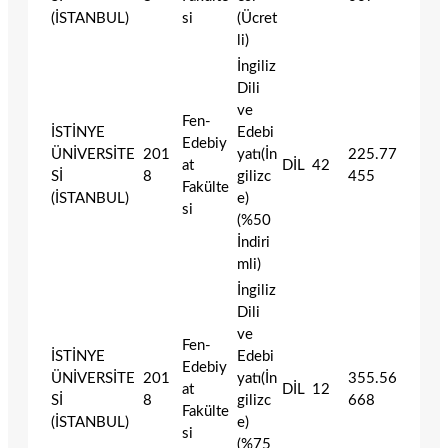
(İSTANBUL)
si
(Ücret
li)
İngiliz
Dili
ve
Fen-
İSTİNYE
Edebi
Edebiy
ÜNİVERSİTE
201
yatı(İn
225.77
at
DİL
42
Sİ
8
gilizc
455
Fakülte
(İSTANBUL)
e)
si
(%50
İndiri
mli)
İngiliz
Dili
ve
Fen-
İSTİNYE
Edebi
Edebiy
ÜNİVERSİTE
201
yatı(İn
355.56
at
DİL
12
Sİ
8
gilizc
668
Fakülte
(İSTANBUL)
e)
si
(%75