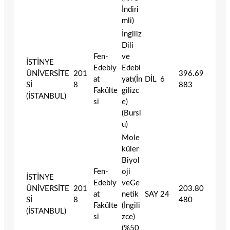
İndiri
mli)
İngiliz
Dili
Fen-
ve
İSTİNYE
Edebiy
Edebi
ÜNİVERSİTE
201
396.69
at
yatı(İn
DİL
6
Sİ
8
883
Fakülte
gilizc
(İSTANBUL)
si
e)
(Bursl
u)
Mole
küler
Biyol
Fen-
oji
İSTİNYE
Edebiy
veGe
ÜNİVERSİTE
201
203.80
at
netik
SAY
24
Sİ
8
480
Fakülte
(İngili
(İSTANBUL)
si
zce)
(%50