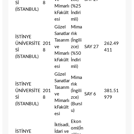
Sİ
8
Mimarlı
(%25
(İSTANBUL)
kFakült
İndiri
esi
mli)
Güzel
Mima
Sanatlar
rlık
İSTİNYE
Tasarım
(İngili
ÜNİVERSİTE
201
262.49
ve
zce)
SAY
27
Sİ
8
411
Mimarlı
(%50
(İSTANBUL)
kFakült
İndiri
esi
mli)
Güzel
Mima
Sanatlar
İSTİNYE
rlık
Tasarım
ÜNİVERSİTE
201
(İngili
381.51
ve
SAY
6
Sİ
8
zce)
979
Mimarlı
(İSTANBUL)
(Bursl
kFakült
u)
esi
Ekon
İktisadi,
omi(İn
İSTİNYE
İdari ve