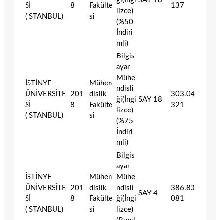
ği(İngi
SAY
18
Sİ
8
Fakülte
137
lizce)
(İSTANBUL)
si
(%50
İndiri
mli)
Bilgis
ayar
Mühe
İSTİNYE
Mühen
ndisli
ÜNİVERSİTE
201
dislik
303.04
ği(İngi
SAY
18
Sİ
8
Fakülte
321
lizce)
(İSTANBUL)
si
(%75
İndiri
mli)
Bilgis
ayar
İSTİNYE
Mühen
Mühe
ÜNİVERSİTE
201
dislik
ndisli
386.83
SAY
4
Sİ
8
Fakülte
ği(İngi
081
(İSTANBUL)
si
lizce)