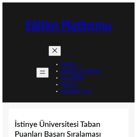
İçeriğe
geç
Eğitim Platformu
HOME
BREAKING NEWS
ALL NEWS
ABOUT
CONTACT US
İstinye Üniversitesi Taban
Puanları Başarı Sıralaması