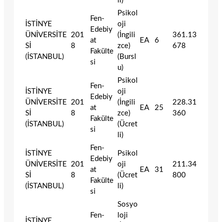
li)
Psikol
Fen-
İSTİNYE
oji
Edebiy
ÜNİVERSİTE
201
(İngili
361.13
at
EA
6
Sİ
8
zce)
678
Fakülte
(İSTANBUL)
(Bursl
si
u)
Psikol
Fen-
İSTİNYE
oji
Edebiy
ÜNİVERSİTE
201
(İngili
228.31
at
EA
25
Sİ
8
zce)
360
Fakülte
(İSTANBUL)
(Ücret
si
li)
Fen-
İSTİNYE
Psikol
Edebiy
ÜNİVERSİTE
201
oji
211.34
at
EA
31
Sİ
8
(Ücret
800
Fakülte
(İSTANBUL)
li)
si
Sosyo
Fen-
loji
İSTİNYE