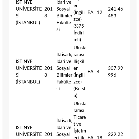
İSTİNYE
İdari ve
er
ÜNİVERSİTE
201
Sosyal
241.46
(İngili
EA
12
Sİ
8
Bilimler
483
zce)
(İSTANBUL)
Fakülte
(%75
si
İndiri
mli)
Ulusla
İktisadi,
rarası
İSTİNYE
İdari ve
İlişkil
ÜNİVERSİTE
201
Sosyal
er
307.99
EA
4
Sİ
8
Bilimler
(İngili
996
(İSTANBUL)
Fakülte
zce)
si
(Bursl
u)
Ulusla
rarası
Ticare
İktisadi,
t ve
İSTİNYE
İdari ve
İşletm
ÜNİVERSİTE
201
Sosyal
229.22
ecilik
EA
18