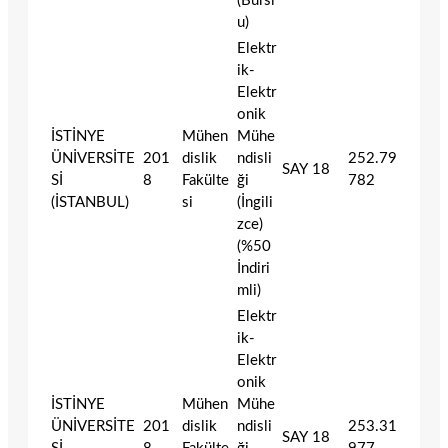
(Bursl
u)
Elektr
ik-
Elektr
onik
İSTİNYE
Mühen
Mühe
ÜNİVERSİTE
201
dislik
ndisli
252.79
SAY
18
Sİ
8
Fakülte
ği
782
(İSTANBUL)
si
(İngili
zce)
(%50
İndiri
mli)
Elektr
ik-
Elektr
onik
İSTİNYE
Mühen
Mühe
ÜNİVERSİTE
201
dislik
ndisli
253.31
SAY
18