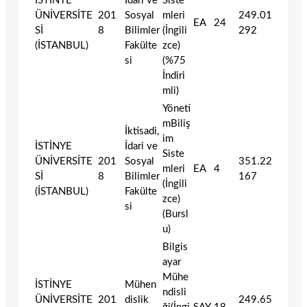
İSTİNYE
İdari ve
Siste
ÜNİVERSİTE
201
Sosyal
mleri
249.01
EA
24
Sİ
8
Bilimler
(İngili
292
(İSTANBUL)
Fakülte
zce)
si
(%75
İndiri
mli)
Yöneti
mBiliş
İktisadi,
im
İSTİNYE
İdari ve
Siste
ÜNİVERSİTE
201
Sosyal
351.22
mleri
EA
4
Sİ
8
Bilimler
167
(İngili
(İSTANBUL)
Fakülte
zce)
si
(Bursl
u)
Bilgis
ayar
Mühe
İSTİNYE
Mühen
ndisli
ÜNİVERSİTE
201
dislik
249.65