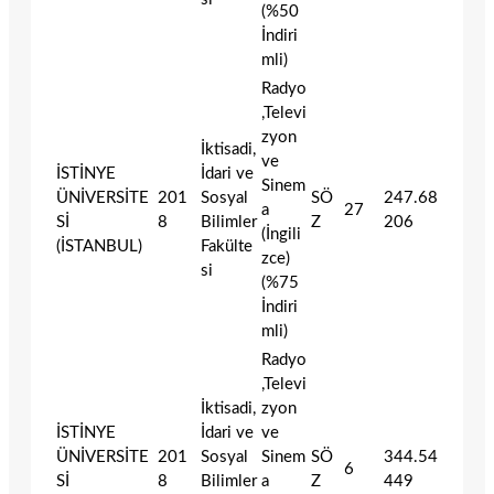
(%50
İndiri
mli)
Radyo
,Televi
zyon
İktisadi,
ve
İSTİNYE
İdari ve
Sinem
ÜNİVERSİTE
201
Sosyal
SÖ
247.68
a
27
Sİ
8
Bilimler
Z
206
(İngili
(İSTANBUL)
Fakülte
zce)
si
(%75
İndiri
mli)
Radyo
,Televi
İktisadi,
zyon
İSTİNYE
İdari ve
ve
ÜNİVERSİTE
201
Sosyal
Sinem
SÖ
344.54
6
Sİ
8
Bilimler
a
Z
449