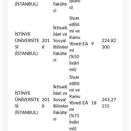
(Bursl
(İSTANBUL)
Fakülte
u)
si
Siyas
etBili
İktisadi,
mi ve
İSTİNYE
İdari ve
Kamu
ÜNİVERSİTE
201
Sosyal
224.82
Yöneti
EA
9
Sİ
8
Bilimler
300
mi
(İSTANBUL)
Fakülte
(%50
si
İndiri
mli)
Siyas
etBili
İktisadi,
mi ve
İSTİNYE
İdari ve
Kamu
ÜNİVERSİTE
201
Sosyal
243.27
Yöneti
EA
18
Sİ
8
Bilimler
155
mi
(İSTANBUL)
Fakülte
(%75
si
İndiri
mli)