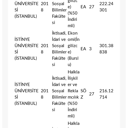
gilizc
ÜNİVERSİTE
201
Sosyal
222.24
e)
EA
27
Sİ
8
Bilimler
301
(%50
(İSTANBUL)
Fakülte
İndiri
si
mli)
İktisadi,
Ekon
İSTİNYE
İdari ve
omi(İn
ÜNİVERSİTE
201
Sosyal
gilizc
301.38
EA
3
Sİ
8
Bilimler
e)
838
(İSTANBUL)
Fakülte
(Bursl
si
u)
Halkla
İktisadi,
İlişkil
İSTİNYE
İdari ve
er ve
ÜNİVERSİTE
201
Sosyal
Rekla
SÖ
216.12
27
Sİ
8
Bilimler
mcılık
Z
714
(İSTANBUL)
Fakülte
(%50
si
İndiri
mli)
Halkla