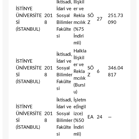
İktisadi,
İlişkil
İSTİNYE
İdari ve
er ve
ÜNİVERSİTE
201
Sosyal
Rekla
SÖ
251.73
27
Sİ
8
Bilimler
mcılık
Z
090
(İSTANBUL)
Fakülte
(%75
si
İndiri
mli)
Halkla
İktisadi,
İlişkil
İSTİNYE
İdari ve
er ve
ÜNİVERSİTE
201
Sosyal
SÖ
346.04
Rekla
6
Sİ
8
Bilimler
Z
817
mcılık
(İSTANBUL)
Fakülte
(Bursl
si
u)
İktisadi,
İşletm
İSTİNYE
İdari ve
e(İngil
ÜNİVERSİTE
201
Sosyal
izce)
EA
24
—
Sİ
8
Bilimler
(%50
(İSTANBUL)
Fakülte
İndiri
si
mli)