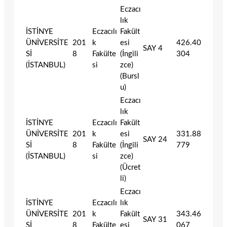
Eczacı
lık
İSTİNYE
Eczacılı
Fakült
ÜNİVERSİTE
201
k
esi
426.40
SAY
4
Sİ
8
Fakülte
(İngili
304
(İSTANBUL)
si
zce)
(Bursl
u)
Eczacı
lık
İSTİNYE
Eczacılı
Fakült
ÜNİVERSİTE
201
k
esi
331.88
SAY
24
Sİ
8
Fakülte
(İngili
779
(İSTANBUL)
si
zce)
(Ücret
li)
Eczacı
İSTİNYE
Eczacılı
lık
ÜNİVERSİTE
201
k
Fakült
343.46
SAY
31
Sİ
8
Fakülte
esi
067