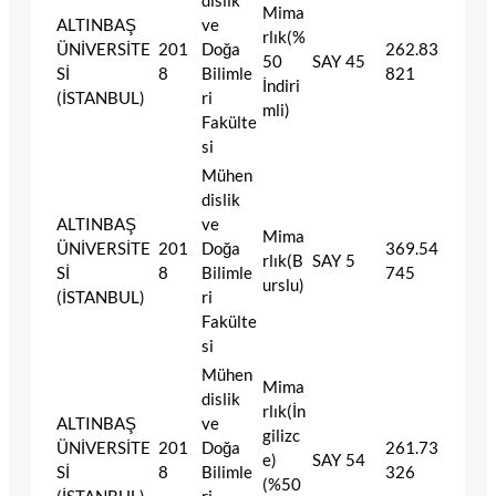
dislik
Mima
ALTINBAŞ
ve
rlık(%
ÜNİVERSİTE
201
Doğa
262.83
50
SAY
45
Sİ
8
Bilimle
821
İndiri
(İSTANBUL)
ri
mli)
Fakülte
si
Mühen
dislik
ALTINBAŞ
ve
Mima
ÜNİVERSİTE
201
Doğa
369.54
rlık(B
SAY
5
Sİ
8
Bilimle
745
urslu)
(İSTANBUL)
ri
Fakülte
si
Mühen
Mima
dislik
rlık(İn
ALTINBAŞ
ve
gilizc
ÜNİVERSİTE
201
Doğa
261.73
e)
SAY
54
Sİ
8
Bilimle
326
(%50