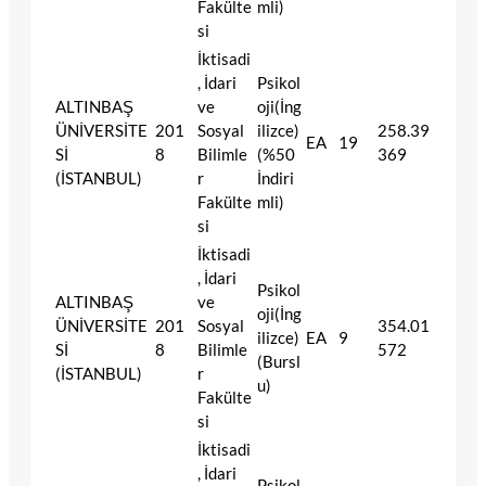
Fakülte
mli)
si
İktisadi
, İdari
Psikol
ALTINBAŞ
ve
oji(İng
ÜNİVERSİTE
201
Sosyal
ilizce)
258.39
EA
19
Sİ
8
Bilimle
(%50
369
(İSTANBUL)
r
İndiri
Fakülte
mli)
si
İktisadi
, İdari
Psikol
ALTINBAŞ
ve
oji(İng
ÜNİVERSİTE
201
Sosyal
354.01
ilizce)
EA
9
Sİ
8
Bilimle
572
(Bursl
(İSTANBUL)
r
u)
Fakülte
si
İktisadi
, İdari
Psikol