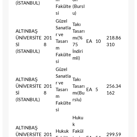
(İSTANBUL)
Fakülte
(Bursl
si
u)
Güzel
Takı
Sanatla
ALTINBAŞ
Tasarı
r ve
ÜNİVERSİTE
201
mı(%
218.86
Tasarı
EA
10
Sİ
8
75
310
m
(İSTANBUL)
İndiri
Fakülte
mli)
si
Güzel
Sanatla
ALTINBAŞ
Takı
r ve
ÜNİVERSİTE
201
Tasarı
256.34
Tasarı
EA
5
Sİ
8
mı(Bu
162
m
(İSTANBUL)
rslu)
Fakülte
si
Huku
k
ALTINBAŞ
Hukuk
Fakül
ÜNİVERSİTE
201
299.59