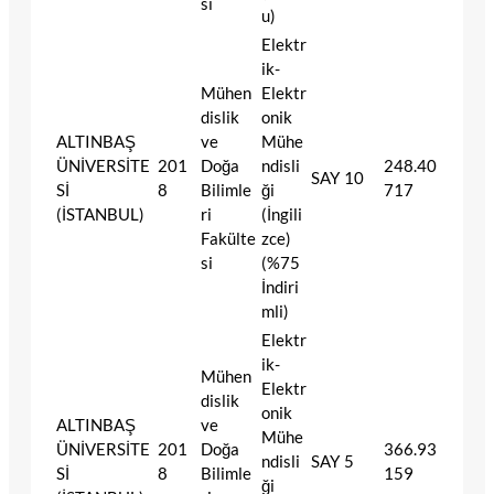
si
u)
Elektr
ik-
Mühen
Elektr
dislik
onik
ALTINBAŞ
ve
Mühe
ÜNİVERSİTE
201
Doğa
ndisli
248.40
SAY
10
Sİ
8
Bilimle
ği
717
(İSTANBUL)
ri
(İngili
Fakülte
zce)
si
(%75
İndiri
mli)
Elektr
ik-
Mühen
Elektr
dislik
onik
ALTINBAŞ
ve
Mühe
ÜNİVERSİTE
201
Doğa
366.93
ndisli
SAY
5
Sİ
8
Bilimle
159
ği