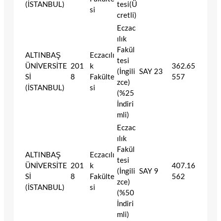
(İSTANBUL)
tesi(Ü
si
cretli)
Eczac
ılık
Fakül
ALTINBAŞ
Eczacılı
tesi
ÜNİVERSİTE
201
k
362.65
(İngili
SAY
23
Sİ
8
Fakülte
557
zce)
(İSTANBUL)
si
(%25
İndiri
mli)
Eczac
ılık
Fakül
ALTINBAŞ
Eczacılı
tesi
ÜNİVERSİTE
201
k
407.16
(İngili
SAY
9
Sİ
8
Fakülte
562
zce)
(İSTANBUL)
si
(%50
İndiri
mli)