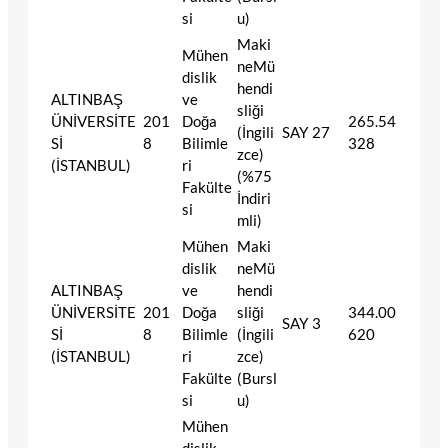
si
u)
Maki
Mühen
neMü
dislik
hendi
ALTINBAŞ
ve
sliği
ÜNİVERSİTE
201
Doğa
265.54
(İngili
SAY
27
Sİ
8
Bilimle
328
zce)
(İSTANBUL)
ri
(%75
Fakülte
İndiri
si
mli)
Mühen
Maki
dislik
neMü
ALTINBAŞ
ve
hendi
ÜNİVERSİTE
201
Doğa
sliği
344.00
SAY
3
Sİ
8
Bilimle
(İngili
620
(İSTANBUL)
ri
zce)
Fakülte
(Bursl
si
u)
Mühen