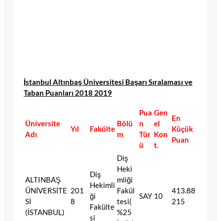
İstanbul Altınbaş Üniversitesi Başarı Sıralaması ve
Taban Puanları 2018 2019
Pua
Gen
En
Üniversite
Bölü
n
el
Yıl
Fakülte
Küçük
Adı
m
Tür
Kon
Puan
ü
t.
Diş
Heki
Diş
ALTINBAŞ
mliği
Hekimli
ÜNİVERSİTE
201
Fakül
413.88
ği
SAY
10
Sİ
8
tesi(
215
Fakülte
(İSTANBUL)
%25
si