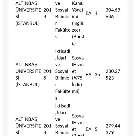
ALTINBAŞ
ve
Kamu
ÜNİVERSİTE
201
Sosyal
Yönet
304.69
EA
4
Sİ
8
Bilimle
imi
686
(İSTANBUL)
r
(İngili
Fakülte
zce)
si
(Bursl
u)
İktisadi
, İdari
Sosya
ALTINBAŞ
ve
lHizm
ÜNİVERSİTE
201
Sosyal
et
230.37
EA
35
Sİ
8
Bilimle
(%75
523
(İSTANBUL)
r
İndiri
Fakülte
mli)
si
İktisadi
, İdari
Sosya
ALTINBAŞ
ve
lHizm
ÜNİVERSİTE
201
Sosyal
279.44
et
EA
5
Sİ
8
Bilimle
379
(Bursl