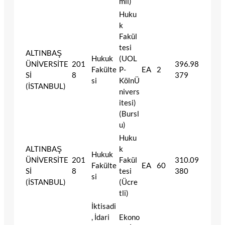
mli)
Huku
k
Fakül
tesi
ALTINBAŞ
Hukuk
(UOL
ÜNİVERSİTE
201
396.98
Fakülte
P-
EA
2
Sİ
8
379
si
KölnÜ
(İSTANBUL)
nivers
itesi)
(Bursl
u)
Huku
ALTINBAŞ
k
Hukuk
ÜNİVERSİTE
201
Fakül
310.09
Fakülte
EA
60
Sİ
8
tesi
380
si
(İSTANBUL)
(Ücre
tli)
İktisadi
, İdari
Ekono