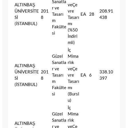
Sanatla
ALTINBAŞ
veÇe
r ve
ÜNİVERSİTE
201
vre
208.91
Tasarı
EA
28
Sİ
8
Tasarı
438
m
(İSTANBUL)
mı
Fakülte
(%50
si
İndiri
mli)
İç
Güzel
Mima
Sanatla
rlık
ALTINBAŞ
r ve
veÇe
ÜNİVERSİTE
201
338.10
Tasarı
vre
EA
6
Sİ
8
397
m
Tasarı
(İSTANBUL)
Fakülte
mı
si
(Bursl
u)
İç
Güzel
Mima
Sanatla
rlık
ALTINBAŞ
r ve
veÇe