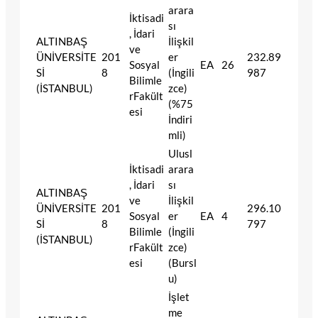
arara
İktisadi
sı
, İdari
ALTINBAŞ
İlişkil
ve
ÜNİVERSİTE
201
er
232.89
Sosyal
EA
26
Sİ
8
(İngili
987
Bilimle
(İSTANBUL)
zce)
rFakült
(%75
esi
İndiri
mli)
Ulusl
İktisadi
arara
, İdari
sı
ALTINBAŞ
ve
İlişkil
ÜNİVERSİTE
201
296.10
Sosyal
er
EA
4
Sİ
8
797
Bilimle
(İngili
(İSTANBUL)
rFakült
zce)
esi
(Bursl
u)
İşlet
me