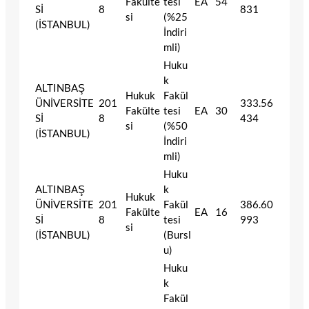
Fakülte
tesi
EA
54
Sİ
8
831
si
(%25
(İSTANBUL)
İndiri
mli)
Huku
k
ALTINBAŞ
Hukuk
Fakül
ÜNİVERSİTE
201
333.56
Fakülte
tesi
EA
30
Sİ
8
434
si
(%50
(İSTANBUL)
İndiri
mli)
Huku
ALTINBAŞ
k
Hukuk
ÜNİVERSİTE
201
Fakül
386.60
Fakülte
EA
16
Sİ
8
tesi
993
si
(İSTANBUL)
(Bursl
u)
Huku
k
Fakül