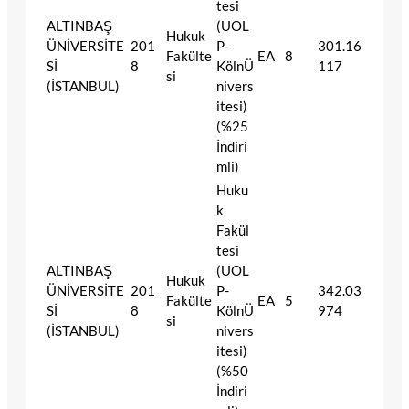
tesi
ALTINBAŞ
(UOL
Hukuk
ÜNİVERSİTE
201
P-
301.16
Fakülte
EA
8
Sİ
8
KölnÜ
117
si
(İSTANBUL)
nivers
itesi)
(%25
İndiri
mli)
Huku
k
Fakül
tesi
ALTINBAŞ
(UOL
Hukuk
ÜNİVERSİTE
201
P-
342.03
Fakülte
EA
5
Sİ
8
KölnÜ
974
si
(İSTANBUL)
nivers
itesi)
(%50
İndiri