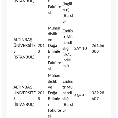
(İSTANBUL)
ri
(İngili
Fakülte
zce)
si
(Bursl
u)
Mühen
Endüs
dislik
triMü
ALTINBAŞ
ve
hendi
ÜNİVERSİTE
201
Doğa
261.66
sliği
SAY
10
Sİ
8
Bilimle
388
(%75
(İSTANBUL)
ri
İndiri
Fakülte
mli)
si
Mühen
dislik
Endüs
ALTINBAŞ
ve
triMü
ÜNİVERSİTE
201
Doğa
hendi
339.28
SAY
5
Sİ
8
Bilimle
sliği
607
(İSTANBUL)
ri
(Bursl
Fakülte
u)
si