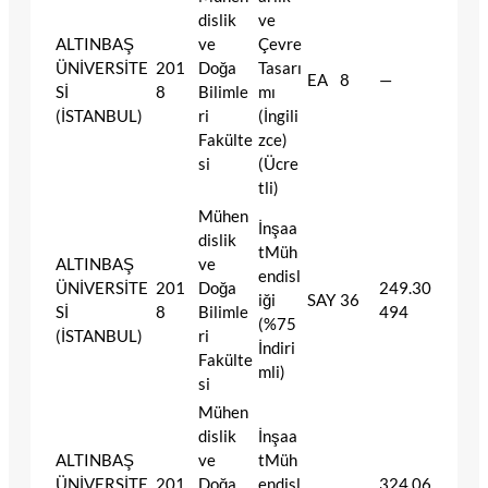
dislik
ve
ALTINBAŞ
ve
Çevre
ÜNİVERSİTE
201
Doğa
Tasarı
EA
8
—
Sİ
8
Bilimle
mı
(İSTANBUL)
ri
(İngili
Fakülte
zce)
si
(Ücre
tli)
Mühen
İnşaa
dislik
tMüh
ALTINBAŞ
ve
endisl
ÜNİVERSİTE
201
Doğa
249.30
iği
SAY
36
Sİ
8
Bilimle
494
(%75
(İSTANBUL)
ri
İndiri
Fakülte
mli)
si
Mühen
dislik
İnşaa
ALTINBAŞ
ve
tMüh
ÜNİVERSİTE
201
Doğa
endisl
324.06