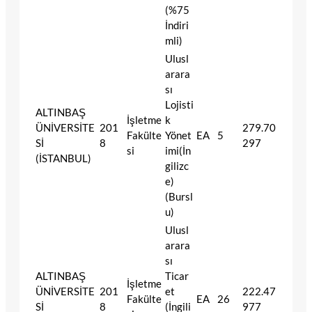
(%75
İndiri
mli)
Ulusl
arara
sı
Lojisti
ALTINBAŞ
İşletme
k
ÜNİVERSİTE
201
279.70
Fakülte
Yönet
EA
5
Sİ
8
297
si
imi(İn
(İSTANBUL)
gilizc
e)
(Bursl
u)
Ulusl
arara
sı
ALTINBAŞ
Ticar
İşletme
ÜNİVERSİTE
201
et
222.47
Fakülte
EA
26
Sİ
8
(İngili
977