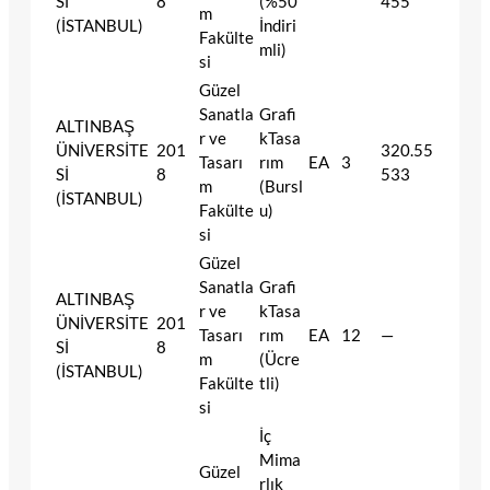
Sİ
8
(%50
455
m
(İSTANBUL)
İndiri
Fakülte
mli)
si
Güzel
Sanatla
Grafi
ALTINBAŞ
r ve
kTasa
ÜNİVERSİTE
201
320.55
Tasarı
rım
EA
3
Sİ
8
533
m
(Bursl
(İSTANBUL)
Fakülte
u)
si
Güzel
Sanatla
Grafi
ALTINBAŞ
r ve
kTasa
ÜNİVERSİTE
201
Tasarı
rım
EA
12
—
Sİ
8
m
(Ücre
(İSTANBUL)
Fakülte
tli)
si
İç
Mima
Güzel
rlık