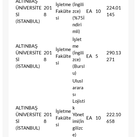
ALTINBAŞ
İşletme
(İngili
ÜNİVERSİTE
201
224.01
Fakülte
zce)
EA
10
Sİ
8
145
si
(%75İ
(İSTANBUL)
ndiri
mli)
İşlet
ALTINBAŞ
me
İşletme
ÜNİVERSİTE
201
(İngili
290.13
Fakülte
EA
5
Sİ
8
zce)
271
si
(İSTANBUL)
(Bursl
u)
Ulusl
arara
sı
Lojisti
ALTINBAŞ
k
İşletme
ÜNİVERSİTE
201
Yönet
222.10
Fakülte
EA
10
Sİ
8
imi(İn
658
si
(İSTANBUL)
gilizc
e)