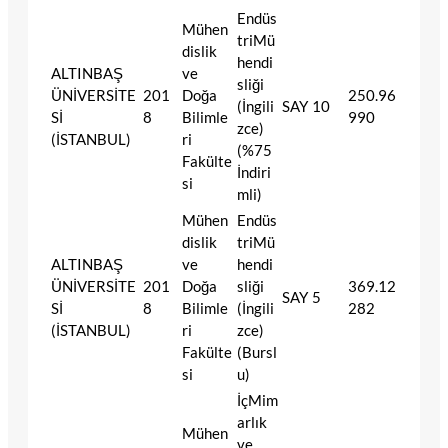
Endüs
Mühen
triMü
dislik
hendi
ALTINBAŞ
ve
sliği
ÜNİVERSİTE
201
Doğa
250.96
(İngili
SAY
10
Sİ
8
Bilimle
990
zce)
(İSTANBUL)
ri
(%75
Fakülte
İndiri
si
mli)
Mühen
Endüs
dislik
triMü
ALTINBAŞ
ve
hendi
ÜNİVERSİTE
201
Doğa
sliği
369.12
SAY
5
Sİ
8
Bilimle
(İngili
282
(İSTANBUL)
ri
zce)
Fakülte
(Bursl
si
u)
İçMim
arlık
Mühen
ve