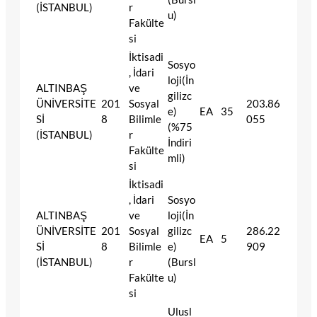
(İSTANBUL)
r
u)
Fakülte
si
İktisadi
Sosyo
, İdari
loji(İn
ALTINBAŞ
ve
gilizc
ÜNİVERSİTE
201
Sosyal
203.86
e)
EA
35
Sİ
8
Bilimle
055
(%75
(İSTANBUL)
r
İndiri
Fakülte
mli)
si
İktisadi
, İdari
Sosyo
ALTINBAŞ
ve
loji(İn
ÜNİVERSİTE
201
Sosyal
gilizc
286.22
EA
5
Sİ
8
Bilimle
e)
909
(İSTANBUL)
r
(Bursl
Fakülte
u)
si
Ulusl