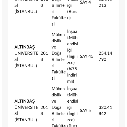
SAY
4
Sİ
8
Bilimle
iği
213
(İSTANBUL)
ri
(Bursl
Fakülte
u)
si
İnşaa
Mühen
tMüh
dislik
endisl
ALTINBAŞ
ve
iği
ÜNİVERSİTE
201
Doğa
254.14
(İngili
SAY
45
Sİ
8
Bilimle
790
zce)
(İSTANBUL)
ri
(%75
Fakülte
İndiri
si
mli)
Mühen
İnşaa
dislik
tMüh
ALTINBAŞ
ve
endisl
ÜNİVERSİTE
201
Doğa
iği
320.41
SAY
5
Sİ
8
Bilimle
(İngili
842
(İSTANBUL)
ri
zce)
Fakülte
(Bursl