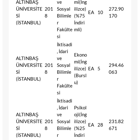
ALTINBAŞ
ve
mi(İng
ÜNİVERSİTE
201
Sosyal
ilizce)
272.90
EA
10
Sİ
8
Bilimle
(%75
170
(İSTANBUL)
r
İndiri
Fakülte
mli)
si
İktisadi
, İdari
Ekono
ALTINBAŞ
ve
mi(İng
ÜNİVERSİTE
201
Sosyal
294.46
ilizce)
EA
5
Sİ
8
Bilimle
063
(Bursl
(İSTANBUL)
r
u)
Fakülte
si
İktisadi
, İdari
Psikol
ALTINBAŞ
ve
oji(İng
ÜNİVERSİTE
201
Sosyal
ilizce)
231.82
EA
28
Sİ
8
Bilimle
(%25
671
(İSTANBUL)
r
İndiri