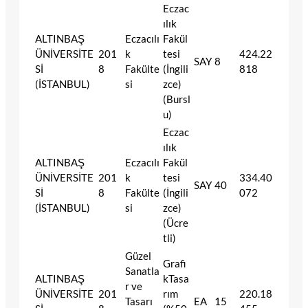
Eczac
ılık
ALTINBAŞ
Eczacılı
Fakül
ÜNİVERSİTE
201
k
tesi
424.22
SAY
8
Sİ
8
Fakülte
(İngili
818
(İSTANBUL)
si
zce)
(Bursl
u)
Eczac
ılık
ALTINBAŞ
Eczacılı
Fakül
ÜNİVERSİTE
201
k
tesi
334.40
SAY
40
Sİ
8
Fakülte
(İngili
072
(İSTANBUL)
si
zce)
(Ücre
tli)
Güzel
Grafi
Sanatla
ALTINBAŞ
kTasa
r ve
ÜNİVERSİTE
201
rım
220.18
Tasarı
EA
15