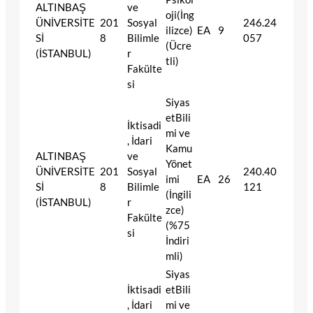
ALTINBAŞ
ve
oji(İng
ÜNİVERSİTE
201
Sosyal
246.24
ilizce)
EA
9
Sİ
8
Bilimle
057
(Ücre
(İSTANBUL)
r
tli)
Fakülte
si
Siyas
etBili
İktisadi
mi ve
, İdari
Kamu
ALTINBAŞ
ve
Yönet
ÜNİVERSİTE
201
Sosyal
240.40
imi
EA
26
Sİ
8
Bilimle
121
(İngili
(İSTANBUL)
r
zce)
Fakülte
(%75
si
İndiri
mli)
Siyas
İktisadi
etBili
, İdari
mi ve