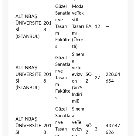
Güzel
Moda
Sanatla
veTek
ALTINBAŞ
r ve
stil
ÜNİVERSİTE
201
Tasarı
Tasarı
EA
12
—
Sİ
8
m
mı
(İSTANBUL)
Fakülte
(Ücre
si
tli)
Sinem
Güzel
a
Sanatla
ALTINBAŞ
veTel
r ve
ÜNİVERSİTE
201
evizy
SÖ
228.64
Tasarı
27
Sİ
8
on
Z
654
m
(İSTANBUL)
(%75
Fakülte
İndiri
si
mli)
Güzel
Sinem
Sanatla
a
ALTINBAŞ
r ve
veTel
ÜNİVERSİTE
201
SÖ
437.47
Tasarı
evizy
3
Sİ
8
Z
626
m
on