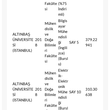
Fakülte
(%75
si
İndiri
mli)
Bilgis
Mühen
ayar
dislik
Mühe
ALTINBAŞ
ve
ndisli
ÜNİVERSİTE
201
Doğa
379.22
ği
SAY
5
Sİ
8
Bilimle
941
(İngili
(İSTANBUL)
ri
zce)
Fakülte
(Bursl
si
u)
Elektr
Mühen
ik-
dislik
Elektr
ALTINBAŞ
ve
onik
ÜNİVERSİTE
201
Doğa
310.30
Mühe
SAY
10
Sİ
8
Bilimle
638
ndisli
(İSTANBUL)
ri
ği
Fakülte
(Bursl