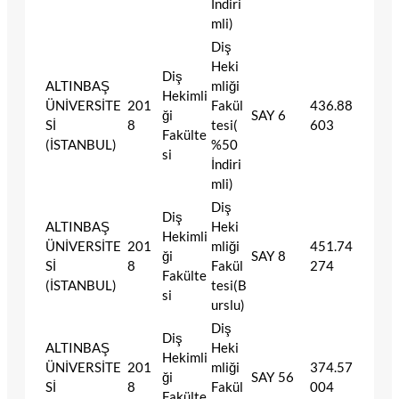
İndiri
mli)
Diş
Heki
Diş
ALTINBAŞ
mliği
Hekimli
ÜNİVERSİTE
201
Fakül
436.88
ği
SAY
6
Sİ
8
tesi(
603
Fakülte
(İSTANBUL)
%50
si
İndiri
mli)
Diş
Diş
ALTINBAŞ
Heki
Hekimli
ÜNİVERSİTE
201
mliği
451.74
ği
SAY
8
Sİ
8
Fakül
274
Fakülte
(İSTANBUL)
tesi(B
si
urslu)
Diş
Diş
ALTINBAŞ
Heki
Hekimli
ÜNİVERSİTE
201
mliği
374.57
ği
SAY
56
Sİ
8
Fakül
004
Fakülte