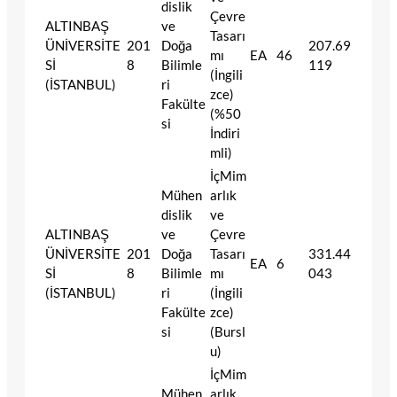
dislik
Çevre
ALTINBAŞ
ve
Tasarı
ÜNİVERSİTE
201
Doğa
207.69
mı
EA
46
Sİ
8
Bilimle
119
(İngili
(İSTANBUL)
ri
zce)
Fakülte
(%50
si
İndiri
mli)
İçMim
Mühen
arlık
dislik
ve
ALTINBAŞ
ve
Çevre
ÜNİVERSİTE
201
Doğa
Tasarı
331.44
EA
6
Sİ
8
Bilimle
mı
043
(İSTANBUL)
ri
(İngili
Fakülte
zce)
si
(Bursl
u)
İçMim
Mühen
arlık