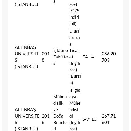
si
(İSTANBUL)
zce)
(%75
İndiri
mli)
Ulusl
arara
sı
ALTINBAŞ
İşletme
Ticar
ÜNİVERSİTE
201
286.20
Fakülte
et
EA
4
Sİ
8
703
si
(İngili
(İSTANBUL)
zce)
(Bursl
u)
Bilgis
Mühen
ayar
dislik
Mühe
ALTINBAŞ
ve
ndisli
ÜNİVERSİTE
201
Doğa
ği
267.71
SAY
10
Sİ
8
Bilimle
(İngili
601
(İSTANBUL)
ri
zce)