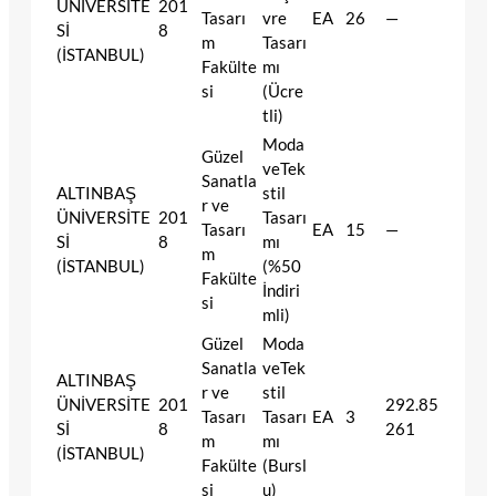
ÜNİVERSİTE
201
Tasarı
vre
EA
26
—
Sİ
8
m
Tasarı
(İSTANBUL)
Fakülte
mı
si
(Ücre
tli)
Moda
Güzel
veTek
Sanatla
ALTINBAŞ
stil
r ve
ÜNİVERSİTE
201
Tasarı
Tasarı
EA
15
—
Sİ
8
mı
m
(İSTANBUL)
(%50
Fakülte
İndiri
si
mli)
Güzel
Moda
Sanatla
veTek
ALTINBAŞ
r ve
stil
ÜNİVERSİTE
201
292.85
Tasarı
Tasarı
EA
3
Sİ
8
261
m
mı
(İSTANBUL)
Fakülte
(Bursl
si
u)