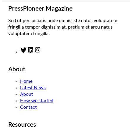
a
n
k
m
PressPioneer Magazine
Sed ut perspiciatis unde omnis iste natus voluptatem
fringilla tempor dignissim at, pretium et arcu natus
voluptatem fringilla.
T
L
I
w
i
n
i
n
s
About
t
k
t
t
e
a
Home
e
d
g
Latest News
r
I
r
About
n
a
How we started
m
Contact
Resources