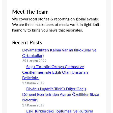
Meet The Team
We cover local stories & reporting on global events.
We are three musketeers of media work in tight-knit
harmony to bring you news that resonates.
Recent Posts
Devamsızlıktan Kalma Var mı (İlkokullar ve
Ortaokullar)
25 Haziran 2022
Sagu Türünün Ortaya Çıkması ve
Çeşitlenmesinde Etkili Olan Unsurları
Belirtiniz.
17 Kasım 2019
Dîvânu Lugâti’t-Türk’ü Diğer Geçiş
Dönemi Eserlerinden Ayıran Özellikler Sizce
Nelerdir?
17 Kasım 2019
Eski Türklerdeki Toplumsal ve Kültürel