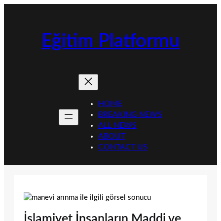
İçeriğe
geç
Eğitim Platformu
HOME
BREAKING NEWS
ALL NEWS
ABOUT
CONTACT US
İslamiyet İnsanların Maddi ve