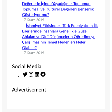
Değerlerle İçinde Yaşadığımız Toplumun
Toplumsal ve Kültürel Değerleri Benzerlik
Gösteriyor mu?
17 Kasım 2019
İslamiyet Etkisindeki Türk Edebiyatının İlk
Eserlerinde İnsanlara Genellikle Güzel
Ahlakın ve Dinî Düşüncelerin Öğretilmeye
Çalışılmasının Temel Nedenleri Neler
Olabilir?
17 Kasım 2019
Social Media
T
I
L
F
w
n
i
a
i
s
n
c
Advertisement
t
t
k
e
t
a
e
b
e
g
d
o
r
r
I
o