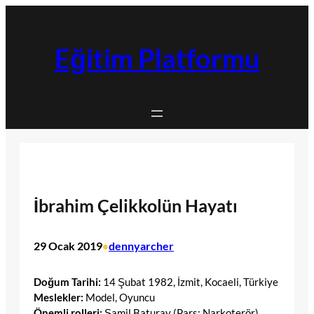
İçeriğe
geç
Eğitim Platformu
İbrahim Çelikkolün Hayatı
29 Ocak 2019
dennyarcher
•
Doğum Tarihi:
14 Şubat 1982, İzmit, Kocaeli, Türkiye
Meslekler:
Model, Oyuncu
Önemli rolleri:
Şamil Baturay (Pars: Narkoterör),