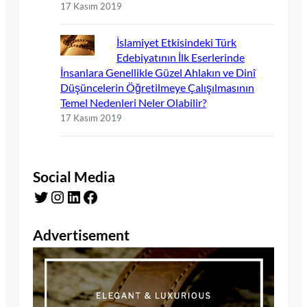
17 Kasım 2019
İslamiyet Etkisindeki Türk
Edebiyatının İlk Eserlerinde
İnsanlara Genellikle Güzel Ahlakın ve Dinî
Düşüncelerin Öğretilmeye Çalışılmasının
Temel Nedenleri Neler Olabilir?
17 Kasım 2019
Social Media
Twitter
Instagram
LinkedIn
Facebook
Advertisement