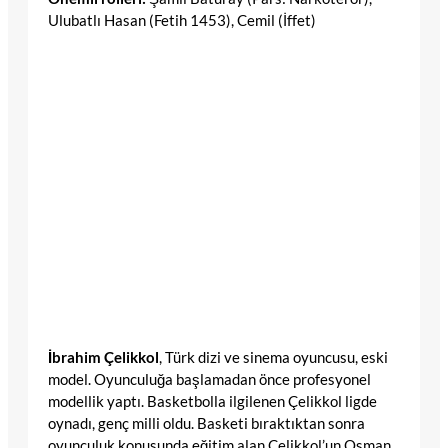
Ulubatlı Hasan (Fetih 1453), Cemil (İffet)
İbrahim Çelikkol
, Türk dizi ve sinema oyuncusu, eski
model. Oyunculuğa başlamadan önce profesyonel
modellik yaptı. Basketbolla ilgilenen Çelikkol ligde
oynadı, genç milli oldu. Basketi bıraktıktan sonra
oyunculuk konusunda eğitim alan Çelikkol’un Osman