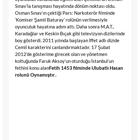
Sınav’la tanışması hayatında dönüm noktası oldu.
Osman Sınav’ın çektiği Pars: Narkoterör filminde
‘Komiser Şamil Baturay’ rolünün verilmesiyle
oyunculuk hayatına adım attı. Daha sonra M.A.T.,
Karadağlar ve Keskin Bıçak gibi televizyon dizilerinde
boy gösterdi. 2011 yılında başlayan İffet adlı dizide
Cemil karakterini canlandırmaktadır. 17 Şubat
2012’de gösterime girecek olan ve yönetmen
koltuğunda Faruk Aksoy’un oturduğu İstanbul’un
fethini konu alan
Fetih 1453 filminde Ulubatlı Hasan
rolunü Oynamıştır
..