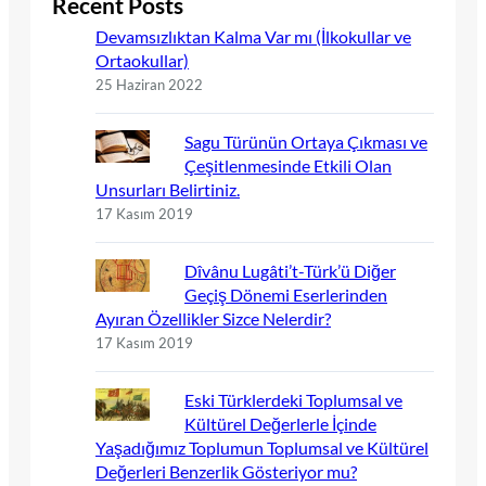
Recent Posts
Devamsızlıktan Kalma Var mı (İlkokullar ve
Ortaokullar)
25 Haziran 2022
Sagu Türünün Ortaya Çıkması ve
Çeşitlenmesinde Etkili Olan
Unsurları Belirtiniz.
17 Kasım 2019
Dîvânu Lugâti’t-Türk’ü Diğer
Geçiş Dönemi Eserlerinden
Ayıran Özellikler Sizce Nelerdir?
17 Kasım 2019
Eski Türklerdeki Toplumsal ve
Kültürel Değerlerle İçinde
Yaşadığımız Toplumun Toplumsal ve Kültürel
Değerleri Benzerlik Gösteriyor mu?