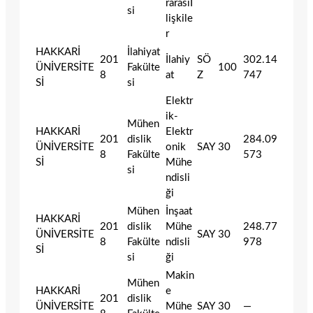
rarasıİ
si
lişkile
r
HAKKARİ
İlahiyat
201
İlahiy
SÖ
302.14
ÜNİVERSİTE
Fakülte
100
8
at
Z
747
Sİ
si
Elektr
ik-
Mühen
HAKKARİ
Elektr
201
dislik
284.09
ÜNİVERSİTE
onik
SAY
30
8
Fakülte
573
Sİ
Mühe
si
ndisli
ği
Mühen
İnşaat
HAKKARİ
201
dislik
Mühe
248.77
ÜNİVERSİTE
SAY
30
8
Fakülte
ndisli
978
Sİ
si
ği
Makin
Mühen
HAKKARİ
e
201
dislik
ÜNİVERSİTE
Mühe
SAY
30
—