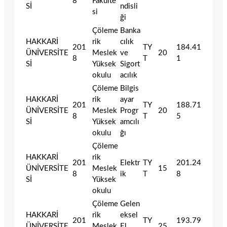
8
Fakülte
Sİ
ndisli
si
ği
Çöleme
Banka
HAKKARİ
rik
cılık
201
TY
184.41
ÜNİVERSİTE
Meslek
ve
20
8
T
1
Sİ
Yüksek
Sigort
okulu
acılık
Çöleme
Bilgis
HAKKARİ
rik
ayar
201
TY
188.71
ÜNİVERSİTE
Meslek
Progr
20
8
T
5
Sİ
Yüksek
amcılı
okulu
ğı
Çöleme
HAKKARİ
rik
201
Elektr
TY
201.24
ÜNİVERSİTE
Meslek
15
8
ik
T
8
Sİ
Yüksek
okulu
Çöleme
Gelen
HAKKARİ
rik
eksel
201
TY
193.79
ÜNİVERSİTE
Meslek
El
25