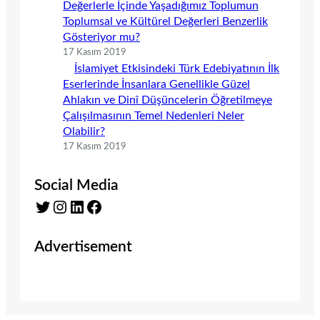
Değerlerle İçinde Yaşadığımız Toplumun
Toplumsal ve Kültürel Değerleri Benzerlik
Gösteriyor mu?
17 Kasım 2019
İslamiyet Etkisindeki Türk Edebiyatının İlk
Eserlerinde İnsanlara Genellikle Güzel
Ahlakın ve Dinî Düşüncelerin Öğretilmeye
Çalışılmasının Temel Nedenleri Neler
Olabilir?
17 Kasım 2019
Social Media
Twitter
Instagram
LinkedIn
Facebook
Advertisement