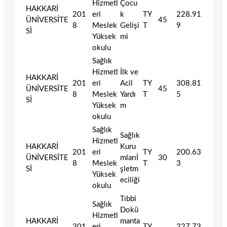
Hizmetl
Çocu
HAKKARİ
201
eri
k
TY
228.91
ÜNİVERSİTE
45
8
Meslek
Gelişi
T
9
Sİ
Yüksek
mi
okulu
Sağlık
Hizmetl
İlk ve
HAKKARİ
201
eri
Acil
TY
308.81
ÜNİVERSİTE
45
8
Meslek
Yardı
T
5
Sİ
Yüksek
m
okulu
Sağlık
Sağlık
Hizmetl
HAKKARİ
Kuru
201
eri
TY
200.63
ÜNİVERSİTE
mlarıİ
30
8
Meslek
T
3
Sİ
şletm
Yüksek
eciliği
okulu
Tıbbi
Sağlık
Dokü
Hizmetl
HAKKARİ
manta
201
eri
TY
227.73