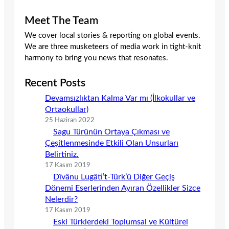
Meet The Team
We cover local stories & reporting on global events.
We are three musketeers of media work in tight-knit
harmony to bring you news that resonates.
Recent Posts
Devamsızlıktan Kalma Var mı (İlkokullar ve
Ortaokullar)
25 Haziran 2022
Sagu Türünün Ortaya Çıkması ve
Çeşitlenmesinde Etkili Olan Unsurları
Belirtiniz.
17 Kasım 2019
Dîvânu Lugâti’t-Türk’ü Diğer Geçiş
Dönemi Eserlerinden Ayıran Özellikler Sizce
Nelerdir?
17 Kasım 2019
Eski Türklerdeki Toplumsal ve Kültürel