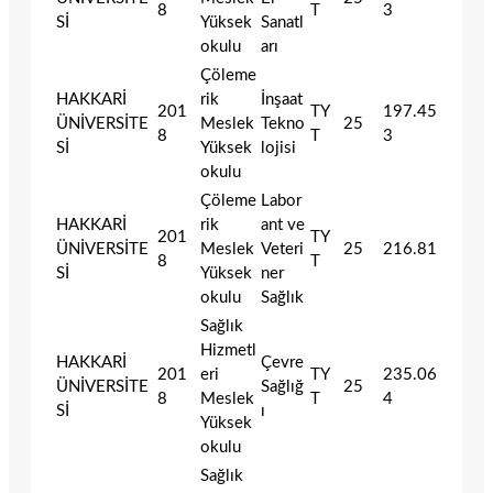
8
T
3
Sİ
Yüksek
Sanatl
okulu
arı
Çöleme
HAKKARİ
rik
İnşaat
201
TY
197.45
ÜNİVERSİTE
Meslek
Tekno
25
8
T
3
Sİ
Yüksek
lojisi
okulu
Çöleme
Labor
HAKKARİ
rik
ant ve
201
TY
ÜNİVERSİTE
Meslek
Veteri
25
216.81
8
T
Sİ
Yüksek
ner
okulu
Sağlık
Sağlık
Hizmetl
HAKKARİ
Çevre
201
eri
TY
235.06
ÜNİVERSİTE
Sağlığ
25
8
Meslek
T
4
Sİ
ı
Yüksek
okulu
Sağlık