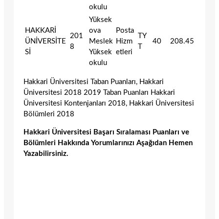
okulu
Yüksek
HAKKARİ
ova
Posta
201
TY
ÜNİVERSİTE
Meslek
Hizm
40
208.45
8
T
Sİ
Yüksek
etleri
okulu
Hakkari Üniversitesi Taban Puanları, Hakkari
Üniversitesi 2018 2019 Taban Puanları Hakkari
Üniversitesi Kontenjanları 2018, Hakkari Üniversitesi
Bölümleri 2018
Hakkari Üniversitesi Başarı Sıralaması Puanları ve
Bölümleri Hakkında Yorumlarınızı Aşağıdan Hemen
Yazabilirsiniz.