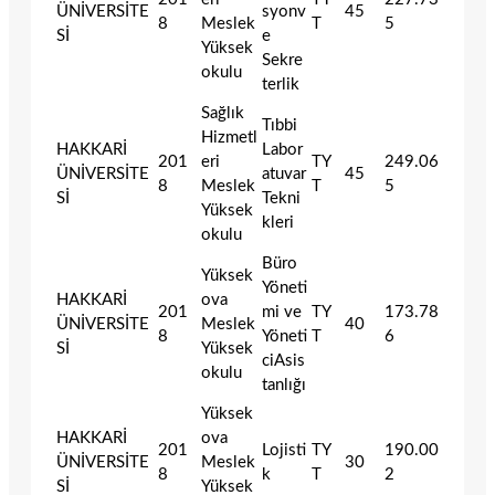
ÜNİVERSİTE
syonv
45
8
Meslek
T
5
Sİ
e
Yüksek
Sekre
okulu
terlik
Sağlık
Tıbbi
Hizmetl
HAKKARİ
Labor
201
eri
TY
249.06
ÜNİVERSİTE
atuvar
45
8
Meslek
T
5
Sİ
Tekni
Yüksek
kleri
okulu
Büro
Yüksek
Yöneti
HAKKARİ
ova
201
mi ve
TY
173.78
ÜNİVERSİTE
Meslek
40
8
Yöneti
T
6
Sİ
Yüksek
ciAsis
okulu
tanlığı
Yüksek
HAKKARİ
ova
201
Lojisti
TY
190.00
ÜNİVERSİTE
Meslek
30
8
k
T
2
Sİ
Yüksek