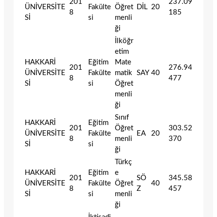
201
237.09
ÜNİVERSİTE
Fakülte
Öğret
DİL
20
8
185
Sİ
si
menli
ği
İlköğr
etim
HAKKARİ
Eğitim
Mate
201
276.94
ÜNİVERSİTE
Fakülte
matik
SAY
40
8
477
Sİ
si
Öğret
menli
ği
Sınıf
HAKKARİ
Eğitim
201
Öğret
303.52
ÜNİVERSİTE
Fakülte
EA
20
8
menli
370
Sİ
si
ği
Türkç
HAKKARİ
Eğitim
e
201
SÖ
345.58
ÜNİVERSİTE
Fakülte
Öğret
40
8
Z
457
Sİ
si
menli
ği