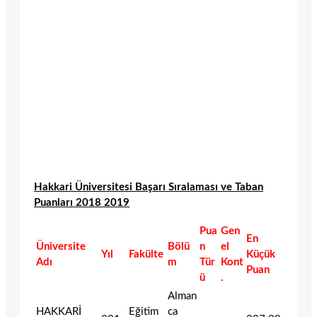
Hakkari Üniversitesi Başarı Sıralaması ve Taban
Puanları 2018 2019
Pua
Gen
En
Üniversite
Bölü
n
el
Yıl
Fakülte
Küçük
Adı
m
Tür
Kont
Puan
ü
.
Alman
HAKKARİ
Eğitim
ca