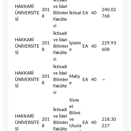
İktisadi
HAKKARİ
ve İdari
201
240.02
ÜNİVERSİTE
Bilimler
İktisat
EA
40
8
768
Sİ
Fakülte
si
İktisadi
HAKKARİ
ve İdari
201
İşletm
229.93
ÜNİVERSİTE
Bilimler
EA
40
8
e
608
Sİ
Fakülte
si
İktisadi
HAKKARİ
ve İdari
201
Maliy
ÜNİVERSİTE
Bilimler
EA
40
—
8
e
Sİ
Fakülte
si
Siyas
et
İktisadi
Bilimi
HAKKARİ
ve İdari
201
ve
218.30
ÜNİVERSİTE
Bilimler
EA
40
8
Ulusla
227
Sİ
Fakülte