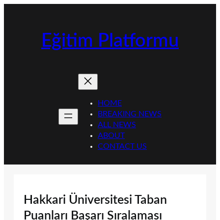
İçeriğe
geç
Eğitim Platformu
HOME
BREAKING NEWS
ALL NEWS
ABOUT
CONTACT US
Hakkari Üniversitesi Taban
Puanları Başarı Sıralaması