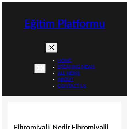
İçeriğe
geç
Eğitim Platformu
HOME
BREAKING NEWS
ALL NEWS
ABOUT
CONTACT US
Fibromiyalji Nedir Fibromiyalji