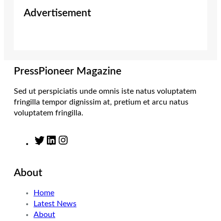
i
s
n
c
Advertisement
t
t
k
e
t
a
e
b
e
g
d
o
r
r
I
o
a
n
k
m
PressPioneer Magazine
Sed ut perspiciatis unde omnis iste natus voluptatem
fringilla tempor dignissim at, pretium et arcu natus
voluptatem fringilla.
T
L
I
w
i
n
i
n
s
About
t
k
t
t
e
a
Home
e
d
g
Latest News
r
I
r
About
n
a