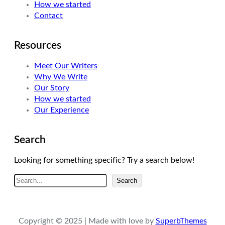
How we started
m
Contact
Resources
Meet Our Writers
Why We Write
Our Story
How we started
Our Experience
Search
Looking for something specific? Try a search below!
A
Search
r
a
Copyright © 2025 | Made with love by
SuperbThemes