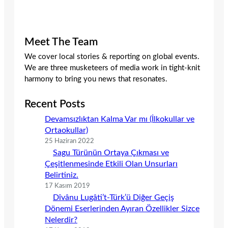
Meet The Team
We cover local stories & reporting on global events.
We are three musketeers of media work in tight-knit
harmony to bring you news that resonates.
Recent Posts
Devamsızlıktan Kalma Var mı (İlkokullar ve
Ortaokullar)
25 Haziran 2022
Sagu Türünün Ortaya Çıkması ve
Çeşitlenmesinde Etkili Olan Unsurları
Belirtiniz.
17 Kasım 2019
Dîvânu Lugâti’t-Türk’ü Diğer Geçiş
Dönemi Eserlerinden Ayıran Özellikler Sizce
Nelerdir?