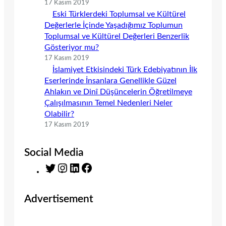
17 Kasım 2019
Eski Türklerdeki Toplumsal ve Kültürel
Değerlerle İçinde Yaşadığımız Toplumun
Toplumsal ve Kültürel Değerleri Benzerlik
Gösteriyor mu?
17 Kasım 2019
İslamiyet Etkisindeki Türk Edebiyatının İlk
Eserlerinde İnsanlara Genellikle Güzel
Ahlakın ve Dinî Düşüncelerin Öğretilmeye
Çalışılmasının Temel Nedenleri Neler
Olabilir?
17 Kasım 2019
Social Media
T
I
L
F
w
n
i
a
i
s
n
c
Advertisement
t
t
k
e
t
a
e
b
e
g
d
o