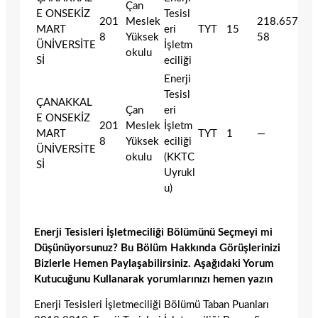
Çan
E ONSEKİZ
Tesisl
201
Meslek
218.657
MART
eri
TYT
15
8
Yüksek
58
ÜNİVERSİTE
İşletm
okulu
Sİ
eciliği
Enerji
Tesisl
ÇANAKKAL
Çan
eri
E ONSEKİZ
201
Meslek
İşletm
MART
TYT
1
—
8
Yüksek
eciliği
ÜNİVERSİTE
okulu
(KKTC
Sİ
Uyrukl
u)
Enerji Tesisleri İşletmeciliği Bölümünü Seçmeyi mi
Düşünüyorsunuz? Bu Bölüm Hakkında Görüşlerinizi
Bizlerle Hemen Paylaşabilirsiniz. Aşağıdaki Yorum
Kutucuğunu Kullanarak yorumlarınızı hemen yazın
Enerji Tesisleri İşletmeciliği Bölümü Taban Puanları