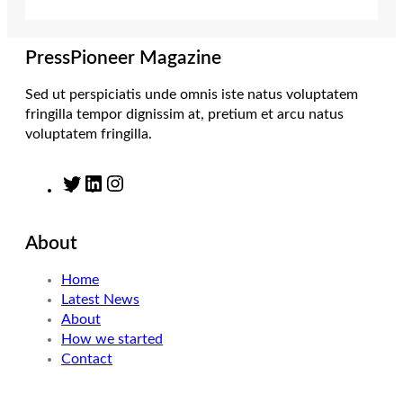
r
r
I
o
a
n
k
m
PressPioneer Magazine
Sed ut perspiciatis unde omnis iste natus voluptatem
fringilla tempor dignissim at, pretium et arcu natus
voluptatem fringilla.
T
L
I
w
i
n
i
n
s
About
t
k
t
t
e
a
Home
e
d
g
Latest News
r
I
r
About
n
a
How we started
m
Contact