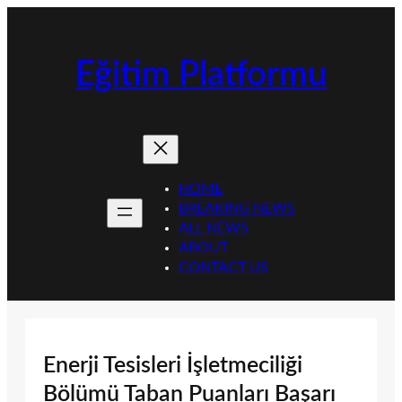
İçeriğe
geç
Eğitim Platformu
HOME
BREAKING NEWS
ALL NEWS
ABOUT
CONTACT US
Enerji Tesisleri İşletmeciliği
Bölümü Taban Puanları Başarı