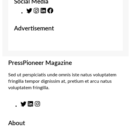
Social Media
T
I
L
F
w
n
i
a
i
s
n
c
Advertisement
t
t
k
e
t
a
e
b
e
g
d
o
r
r
I
o
a
n
k
m
PressPioneer Magazine
Sed ut perspiciatis unde omnis iste natus voluptatem
fringilla tempor dignissim at, pretium et arcu natus
voluptatem fringilla.
T
L
I
w
i
n
i
n
s
About
t
k
t
t
e
a