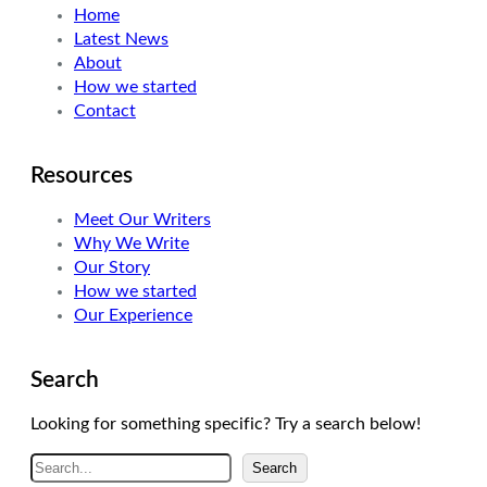
Home
e
d
g
Latest News
r
I
r
About
n
a
How we started
m
Contact
Resources
Meet Our Writers
Why We Write
Our Story
How we started
Our Experience
Search
Looking for something specific? Try a search below!
A
Search