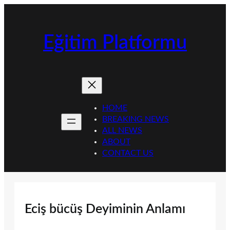
İçeriğe
geç
Eğitim Platformu
HOME
BREAKING NEWS
ALL NEWS
ABOUT
CONTACT US
Eciş bücüş Deyiminin Anlamı