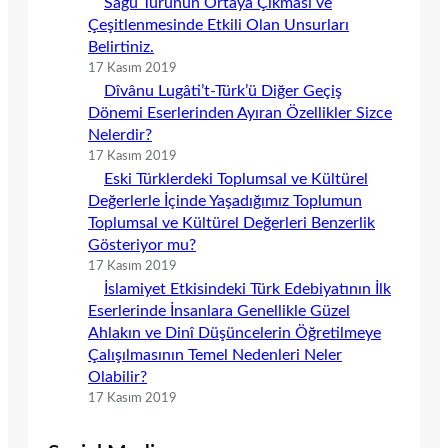
Sagu Türünün Ortaya Çıkması ve
Çeşitlenmesinde Etkili Olan Unsurları
Belirtiniz.
17 Kasım 2019
Dîvânu Lugâti’t-Türk’ü Diğer Geçiş
Dönemi Eserlerinden Ayıran Özellikler Sizce
Nelerdir?
17 Kasım 2019
Eski Türklerdeki Toplumsal ve Kültürel
Değerlerle İçinde Yaşadığımız Toplumun
Toplumsal ve Kültürel Değerleri Benzerlik
Gösteriyor mu?
17 Kasım 2019
İslamiyet Etkisindeki Türk Edebiyatının İlk
Eserlerinde İnsanlara Genellikle Güzel
Ahlakın ve Dinî Düşüncelerin Öğretilmeye
Çalışılmasının Temel Nedenleri Neler
Olabilir?
17 Kasım 2019