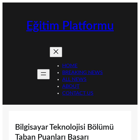
İçeriğe
geç
Eğitim Platformu
HOME
BREAKING NEWS
ALL NEWS
ABOUT
CONTACT US
Bilgisayar Teknolojisi Bölümü
Taban Puanları Başarı