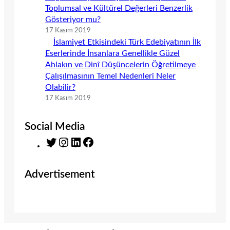
Toplumsal ve Kültürel Değerleri Benzerlik
Gösteriyor mu?
17 Kasım 2019
İslamiyet Etkisindeki Türk Edebiyatının İlk
Eserlerinde İnsanlara Genellikle Güzel
Ahlakın ve Dinî Düşüncelerin Öğretilmeye
Çalışılmasının Temel Nedenleri Neler
Olabilir?
17 Kasım 2019
Social Media
T
I
L
F
w
n
i
a
i
s
n
c
Advertisement
t
t
k
e
t
a
e
b
e
g
d
o
r
r
I
o
a
n
k