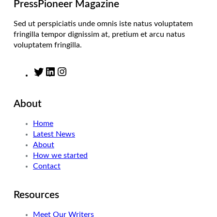
m
PressPioneer Magazine
Sed ut perspiciatis unde omnis iste natus voluptatem
fringilla tempor dignissim at, pretium et arcu natus
voluptatem fringilla.
T
L
I
w
i
n
i
n
s
About
t
k
t
t
e
a
Home
e
d
g
Latest News
r
I
r
About
n
a
How we started
m
Contact
Resources
Meet Our Writers