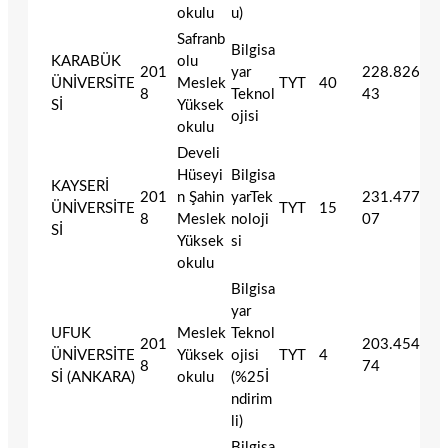
okulu
u)
Safranb
Bilgisa
KARABÜK
olu
201
yar
228.826
ÜNİVERSİTE
Meslek
TYT
40
8
Teknol
43
Sİ
Yüksek
ojisi
okulu
Develi
Hüseyi
Bilgisa
KAYSERİ
201
n Şahin
yarTek
231.477
ÜNİVERSİTE
TYT
15
8
Meslek
noloji
07
Sİ
Yüksek
si
okulu
Bilgisa
yar
UFUK
Meslek
Teknol
201
203.454
ÜNİVERSİTE
Yüksek
ojisi
TYT
4
8
74
Sİ (ANKARA)
okulu
(%25İ
ndirim
li)
Bilgisa