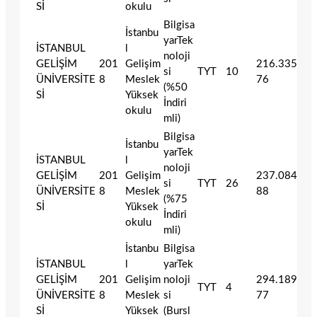
Sİ
okulu
Bilgisa
İstanbu
yarTek
İSTANBUL
l
noloji
GELİŞİM
201
Gelişim
216.335
si
TYT
10
ÜNİVERSİTE
8
Meslek
76
(%50
Sİ
Yüksek
İndiri
okulu
mli)
Bilgisa
İstanbu
yarTek
İSTANBUL
l
noloji
GELİŞİM
201
Gelişim
237.084
si
TYT
26
ÜNİVERSİTE
8
Meslek
88
(%75
Sİ
Yüksek
İndiri
okulu
mli)
İstanbu
Bilgisa
İSTANBUL
l
yarTek
GELİŞİM
201
Gelişim
noloji
294.189
TYT
4
ÜNİVERSİTE
8
Meslek
si
77
Sİ
Yüksek
(Bursl