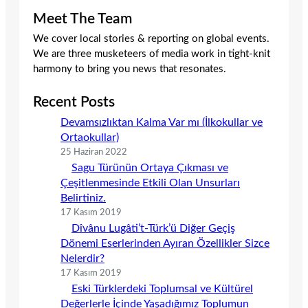
Meet The Team
We cover local stories & reporting on global events.
We are three musketeers of media work in tight-knit
harmony to bring you news that resonates.
Recent Posts
Devamsızlıktan Kalma Var mı (İlkokullar ve
Ortaokullar)
25 Haziran 2022
Sagu Türünün Ortaya Çıkması ve
Çeşitlenmesinde Etkili Olan Unsurları
Belirtiniz.
17 Kasım 2019
Dîvânu Lugâti’t-Türk’ü Diğer Geçiş
Dönemi Eserlerinden Ayıran Özellikler Sizce
Nelerdir?
17 Kasım 2019
Eski Türklerdeki Toplumsal ve Kültürel
Değerlerle İçinde Yaşadığımız Toplumun