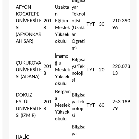
Bilgisa
AFYON
Uzakta
yar
KOCATEPE
n
Teknol
ÜNİVERSİTE
201
Eğitim
ojisi
210.390
TYT
30
Sİ
8
Meslek
(Uzakt
96
(AFYONKAR
Yüksek
an
AHİSAR)
okulu
Öğreti
m)
İmamo
Bilgisa
ÇUKUROVA
ğlu
201
yarTek
220.073
ÜNİVERSİTE
Meslek
TYT
20
8
noloji
13
Sİ (ADANA)
Yüksek
si
okulu
Bergam
DOKUZ
Bilgisa
a
EYLÜL
201
yarTek
253.189
Meslek
TYT
60
ÜNİVERSİTE
8
noloji
79
Yüksek
Sİ (İZMİR)
si
okulu
Bilgisa
yar
HALİÇ