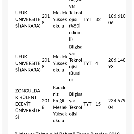
yar
UFUK
Meslek
Teknol
201
186.610
ÜNİVERSİTE
Yüksek
ojisi
TYT
32
8
06
Sİ (ANKARA)
okulu
(%50İ
ndirim
li)
Bilgisa
yar
UFUK
Meslek
201
Teknol
286.148
ÜNİVERSİTE
Yüksek
TYT
4
8
ojisi
93
Sİ (ANKARA)
okulu
(Bursl
u)
Karade
ZONGULDA
niz
Bilgisa
K BÜLENT
201
Ereğli
yar
234.579
ECEVİT
TYT
15
8
Meslek
Teknol
04
ÜNİVERSİTE
Yüksek
ojisi
Sİ
okulu