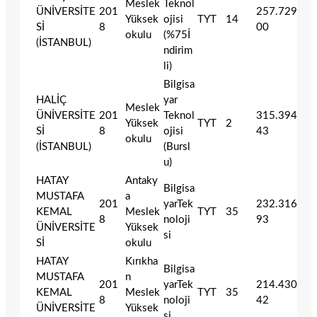
Meslek
Teknol
ÜNİVERSİTE
201
257.729
Yüksek
ojisi
TYT
14
Sİ
8
00
okulu
(%75İ
(İSTANBUL)
ndirim
li)
Bilgisa
HALİÇ
yar
Meslek
ÜNİVERSİTE
201
Teknol
315.394
Yüksek
TYT
2
Sİ
8
ojisi
43
okulu
(İSTANBUL)
(Bursl
u)
HATAY
Antaky
Bilgisa
MUSTAFA
a
201
yarTek
232.316
KEMAL
Meslek
TYT
35
8
noloji
93
ÜNİVERSİTE
Yüksek
si
Sİ
okulu
HATAY
Kırıkha
Bilgisa
MUSTAFA
n
201
yarTek
214.430
KEMAL
Meslek
TYT
35
8
noloji
42
ÜNİVERSİTE
Yüksek
si