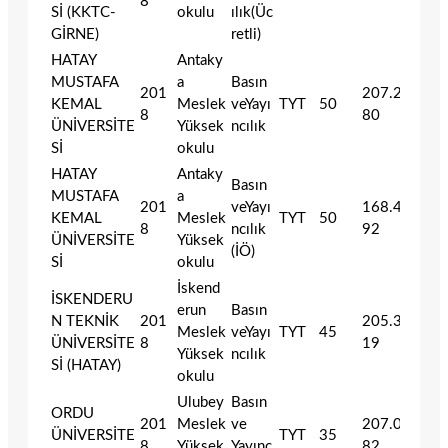
8
Sİ (KKTC-
okulu
ılık(Üc
GİRNE)
retli)
HATAY
Antaky
MUSTAFA
a
Basın
201
207.266
KEMAL
Meslek
veYayı
TYT
50
8
80
ÜNİVERSİTE
Yüksek
ncılık
Sİ
okulu
HATAY
Antaky
Basın
MUSTAFA
a
201
veYayı
168.414
KEMAL
Meslek
TYT
50
8
ncılık
92
ÜNİVERSİTE
Yüksek
(İÖ)
Sİ
okulu
İskend
İSKENDERU
erun
Basın
N TEKNİK
201
205.382
Meslek
veYayı
TYT
45
ÜNİVERSİTE
8
19
Yüksek
ncılık
Sİ (HATAY)
okulu
Ulubey
Basın
ORDU
201
Meslek
ve
207.068
ÜNİVERSİTE
TYT
35
8
Yüksek
Yayınc
82