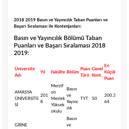
2018 2019 Basın ve Yayıncılık Taban Puanları ve
Başarı Sıralaması ile Kontenjanları:
Basın ve Yayıncılık Bölümü Taban
Puanları ve Başarı Sıralaması 2018
2019:
En
Üniversite
Puan
Genel
Yıl
Fakülte
Bölüm
Küçük
Adı
Türü
Kont.
Puan
Merzif
Basın
AMASYA
on
201
ve
200.342
ÜNİVERSİTE
Meslek
TYT
50
8
Yayınc
64
Sİ
Yüksek
ılık
okulu
Basın
GİRNE
ve