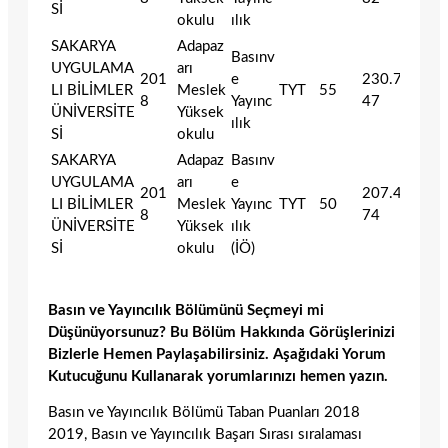
Sİ
okulu
ılık
SAKARYA
Adapaz
Basınv
UYGULAMA
arı
201
e
230.767
LI BİLİMLER
Meslek
TYT
55
8
Yayınc
47
ÜNİVERSİTE
Yüksek
ılık
Sİ
okulu
SAKARYA
Adapaz
Basınv
UYGULAMA
arı
e
201
207.412
LI BİLİMLER
Meslek
Yayınc
TYT
50
8
74
ÜNİVERSİTE
Yüksek
ılık
Sİ
okulu
(İÖ)
Basın ve Yayıncılık Bölümünü Seçmeyi mi
Düşünüyorsunuz? Bu Bölüm Hakkında Görüşlerinizi
Bizlerle Hemen Paylaşabilirsiniz. Aşağıdaki Yorum
Kutucuğunu Kullanarak yorumlarınızı hemen yazın.
Basın ve Yayıncılık Bölümü Taban Puanları 2018
2019, Basın ve Yayıncılık Başarı Sırası sıralaması