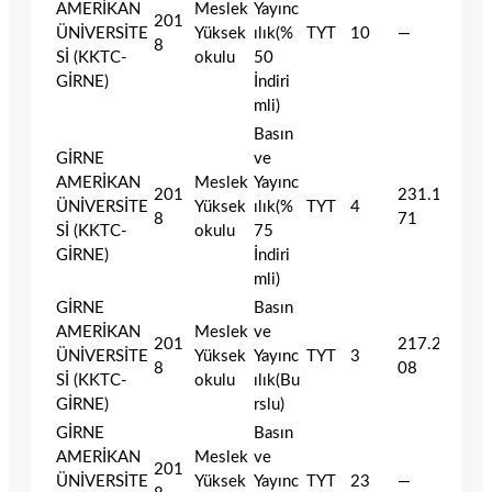
AMERİKAN
Meslek
Yayınc
201
ÜNİVERSİTE
Yüksek
ılık(%
TYT
10
—
8
Sİ (KKTC-
okulu
50
GİRNE)
İndiri
mli)
Basın
GİRNE
ve
AMERİKAN
Meslek
Yayınc
201
231.188
ÜNİVERSİTE
Yüksek
ılık(%
TYT
4
8
71
Sİ (KKTC-
okulu
75
GİRNE)
İndiri
mli)
GİRNE
Basın
AMERİKAN
Meslek
ve
201
217.237
ÜNİVERSİTE
Yüksek
Yayınc
TYT
3
8
08
Sİ (KKTC-
okulu
ılık(Bu
GİRNE)
rslu)
GİRNE
Basın
AMERİKAN
Meslek
ve
201
ÜNİVERSİTE
Yüksek
Yayınc
TYT
23
—