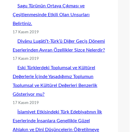
Sagu Türünün Ortaya Çıkması ve
Çeşitlenmesinde Etkili Olan Unsurları
Belirtiniz.
17 Kasım 2019
Dîvânu Lugâti’t-Türk’ü Diğer Geçiş Dönemi
Eserlerinden Ayıran Özellikler Sizce Nelerdir?
17 Kasım 2019
Eski Türklerdeki Toplumsal ve Kültürel
Değerlerle İçinde Yaşadığımız Toplumun
Toplumsal ve Kültürel Değerleri Benzerlik
Gösteriyor mu?
17 Kasım 2019
İslamiyet Etkisindeki Türk Edebiyatının İlk
Eserlerinde İnsanlara Genellikle Güzel
Ahlakın ve Dinî Düşüncelerin Öğretilmeye