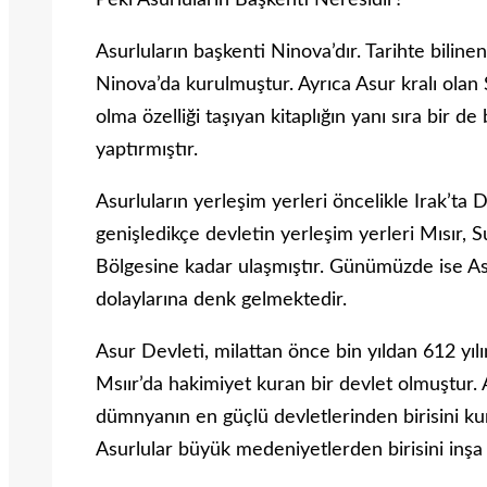
Peki Asurluların Başkenti Neresidir?
Asurluların başkenti Ninova’dır. Tarihte biline
Ninova’da kurulmuştur. Ayrıca Asur kralı olan
olma özelliği taşıyan kitaplığın yanı sıra bir d
yaptırmıştır.
Asurluların yerleşim yerleri öncelikle Irak’ta D
genişledikçe devletin yerleşim yerleri Mısır, 
Bölgesine kadar ulaşmıştır. Günümüzde ise Asu
dolaylarına denk gelmektedir.
Asur Devleti, milattan önce bin yıldan 612 yı
Msıır’da hakimiyet kuran bir devlet olmuştur.
dümnyanın en güçlü devletlerinden birisini k
Asurlular büyük medeniyetlerden birisini inşa 