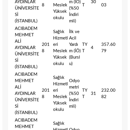
AYDINLAR
m (İÖ)
30
8
Meslek
T
03
ÜNİVERSİTE
(%50
Yüksek
Sİ
İndiri
okulu
(İSTANBUL)
mli)
ACIBADEM
Sağlık
İlk ve
MEHMET
Hizmetl
Acil
ALİ
201
eri
Yardı
TY
357.60
AYDINLAR
4
8
Meslek
m (İÖ)
T
79
ÜNİVERSİTE
Yüksek
(Bursl
Sİ
okulu
u)
(İSTANBUL)
ACIBADEM
Sağlık
MEHMET
Odyo
Hizmetl
ALİ
metri
201
eri
TY
232.00
AYDINLAR
(%50
31
8
Meslek
T
82
ÜNİVERSİTE
İndiri
Yüksek
Sİ
mli)
okulu
(İSTANBUL)
ACIBADEM
Sağlık
MEHMET
Hizmetl
Odyo