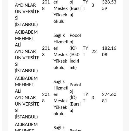
201
eri
oji
TY
328.53
AYDINLAR
3
8
Meslek
(Bursl
T
59
ÜNİVERSİTE
Yüksek
u)
Sİ
okulu
(İSTANBUL)
ACIBADEM
Sağlık
Podol
MEHMET
Hizmetl
oji
ALİ
201
eri
(İÖ)
TY
182.16
AYDINLAR
22
8
Meslek
(%50
T
08
ÜNİVERSİTE
Yüksek
İndiri
Sİ
okulu
mli)
(İSTANBUL)
ACIBADEM
Sağlık
MEHMET
Podol
Hizmetl
ALİ
oji
201
eri
TY
274.60
AYDINLAR
(İÖ)
3
8
Meslek
T
81
ÜNİVERSİTE
(Bursl
Yüksek
Sİ
u)
okulu
(İSTANBUL)
ACIBADEM
Sağlık