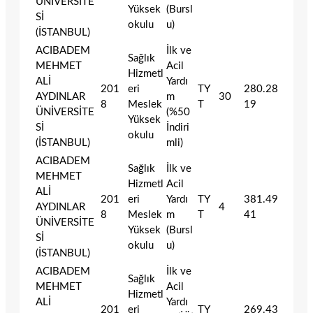
ÜNİVERSİTE
Yüksek
(Bursl
Sİ
okulu
u)
(İSTANBUL)
ACIBADEM
İlk ve
Sağlık
MEHMET
Acil
Hizmetl
ALİ
Yardı
201
eri
TY
280.28
AYDINLAR
m
30
8
Meslek
T
19
ÜNİVERSİTE
(%50
Yüksek
Sİ
İndiri
okulu
(İSTANBUL)
mli)
ACIBADEM
Sağlık
İlk ve
MEHMET
Hizmetl
Acil
ALİ
201
eri
Yardı
TY
381.49
AYDINLAR
4
8
Meslek
m
T
41
ÜNİVERSİTE
Yüksek
(Bursl
Sİ
okulu
u)
(İSTANBUL)
ACIBADEM
İlk ve
Sağlık
MEHMET
Acil
Hizmetl
ALİ
Yardı
201
eri
TY
269.43