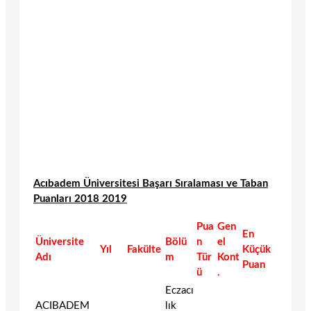
Acıbadem Üniversitesi Başarı Sıralaması ve Taban
Puanları 2018 2019
Pua
Gen
En
Üniversite
Bölü
n
el
Yıl
Fakülte
Küçük
Adı
m
Tür
Kont
Puan
ü
.
Eczacı
ACIBADEM
lık