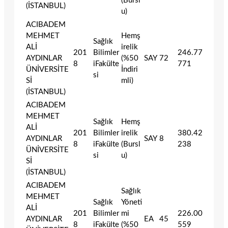
(Bursl
(İSTANBUL)
u)
ACIBADEM
MEHMET
Hemş
Sağlık
ALİ
irelik
201
Bilimler
246.77
AYDINLAR
(%50
SAY
72
8
iFakülte
771
ÜNİVERSİTE
İndiri
si
Sİ
mli)
(İSTANBUL)
ACIBADEM
MEHMET
Sağlık
Hemş
ALİ
201
Bilimler
irelik
380.42
AYDINLAR
SAY
8
8
iFakülte
(Bursl
238
ÜNİVERSİTE
si
u)
Sİ
(İSTANBUL)
ACIBADEM
Sağlık
MEHMET
Sağlık
Yöneti
ALİ
201
Bilimler
mi
226.00
AYDINLAR
EA
45
8
iFakülte
(%50
559