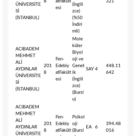
8
atFakült
321
ÜNİVERSİTE
(İngili
esi
Sİ
zce)
(İSTANBUL)
(%50
İndiri
mli)
Mole
küler
ACIBADEM
Biyol
MEHMET
Fen-
oji ve
ALİ
201
Edebiy
Genet
448.11
AYDINLAR
SAY
4
8
atFakült
ik
642
ÜNİVERSİTE
esi
(İngili
Sİ
zce)
(İSTANBUL)
(Bursl
u)
ACIBADEM
MEHMET
Fen-
Psikol
ALİ
201
Edebiy
oji
394.48
AYDINLAR
EA
6
8
atFakült
(Bursl
016
ÜNİVERSİTE