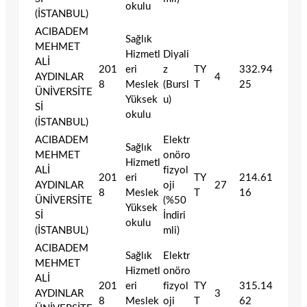
okulu
(İSTANBUL)
ACIBADEM
Sağlık
MEHMET
Hizmetl
Diyali
ALİ
201
eri
z
TY
332.94
AYDINLAR
4
8
Meslek
(Bursl
T
25
ÜNİVERSİTE
Yüksek
u)
Sİ
okulu
(İSTANBUL)
ACIBADEM
Elektr
Sağlık
MEHMET
onöro
Hizmetl
ALİ
fizyol
201
eri
TY
214.61
AYDINLAR
oji
27
8
Meslek
T
16
ÜNİVERSİTE
(%50
Yüksek
Sİ
İndiri
okulu
(İSTANBUL)
mli)
ACIBADEM
Sağlık
Elektr
MEHMET
Hizmetl
onöro
ALİ
201
eri
fizyol
TY
315.14
AYDINLAR
3
8
Meslek
oji
T
62