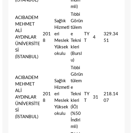
(İSTANBUL)
İndiri
mli)
Tıbbi
ACIBADEM
Sağlık
Görün
MEHMET
Hizmetl
tülem
ALİ
201
eri
e
TY
329.34
AYDINLAR
4
8
Meslek
Tekni
T
51
ÜNİVERSİTE
Yüksek
kleri
Sİ
okulu
(Bursl
(İSTANBUL)
u)
Tıbbi
Görün
ACIBADEM
Sağlık
tülem
MEHMET
Hizmetl
e
ALİ
201
eri
Tekni
TY
218.14
AYDINLAR
31
8
Meslek
kleri
T
07
ÜNİVERSİTE
Yüksek
(İÖ)
Sİ
okulu
(%50
(İSTANBUL)
İndiri
mli)