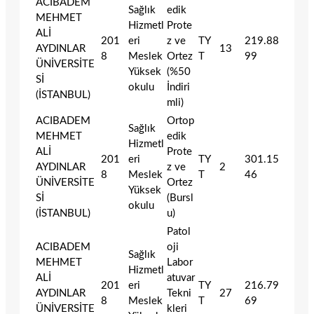
ACIBADEM
Sağlık
edik
MEHMET
Hizmetl
Prote
ALİ
201
eri
z ve
TY
219.88
AYDINLAR
13
8
Meslek
Ortez
T
99
ÜNİVERSİTE
Yüksek
(%50
Sİ
okulu
İndiri
(İSTANBUL)
mli)
ACIBADEM
Ortop
Sağlık
MEHMET
edik
Hizmetl
ALİ
Prote
201
eri
TY
301.15
AYDINLAR
z ve
2
8
Meslek
T
46
ÜNİVERSİTE
Ortez
Yüksek
Sİ
(Bursl
okulu
(İSTANBUL)
u)
Patol
ACIBADEM
oji
Sağlık
MEHMET
Labor
Hizmetl
ALİ
atuvar
201
eri
TY
216.79
AYDINLAR
Tekni
27
8
Meslek
T
69
ÜNİVERSİTE
kleri