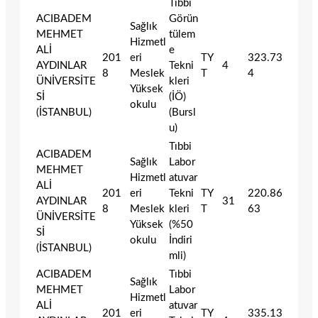
Tıbbi
ACIBADEM
Görün
Sağlık
MEHMET
tülem
Hizmetl
ALİ
e
201
eri
TY
323.73
AYDINLAR
Tekni
4
8
Meslek
T
4
ÜNİVERSİTE
kleri
Yüksek
Sİ
(İÖ)
okulu
(İSTANBUL)
(Bursl
u)
Tıbbi
ACIBADEM
Sağlık
Labor
MEHMET
Hizmetl
atuvar
ALİ
201
eri
Tekni
TY
220.86
AYDINLAR
31
8
Meslek
kleri
T
63
ÜNİVERSİTE
Yüksek
(%50
Sİ
okulu
İndiri
(İSTANBUL)
mli)
ACIBADEM
Tıbbi
Sağlık
MEHMET
Labor
Hizmetl
ALİ
atuvar
201
eri
TY
335.13