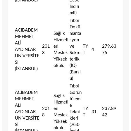
(İSTANBUL)
(%50
İndiri
mli)
Tıbbi
Dokü
ACIBADEM
Sağlık
manta
MEHMET
Hizmetl
syon
ALİ
201
eri
ve
TY
279.63
AYDINLAR
4
8
Meslek
Sekre
T
75
ÜNİVERSİTE
Yüksek
terlik
Sİ
okulu
(İÖ)
(İSTANBUL)
(Bursl
u)
Tıbbi
ACIBADEM
Görün
Sağlık
MEHMET
tülem
Hizmetl
ALİ
e
201
eri
TY
237.89
AYDINLAR
Tekni
31
8
Meslek
T
42
ÜNİVERSİTE
kleri
Yüksek
Sİ
(%50
okulu