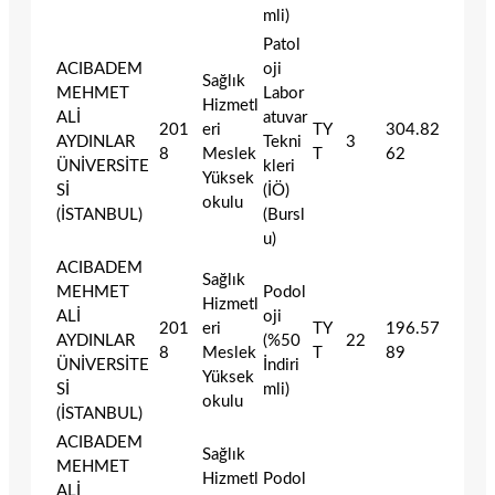
mli)
Patol
ACIBADEM
oji
Sağlık
MEHMET
Labor
Hizmetl
ALİ
atuvar
201
eri
TY
304.82
AYDINLAR
Tekni
3
8
Meslek
T
62
ÜNİVERSİTE
kleri
Yüksek
Sİ
(İÖ)
okulu
(İSTANBUL)
(Bursl
u)
ACIBADEM
Sağlık
MEHMET
Podol
Hizmetl
ALİ
oji
201
eri
TY
196.57
AYDINLAR
(%50
22
8
Meslek
T
89
ÜNİVERSİTE
İndiri
Yüksek
Sİ
mli)
okulu
(İSTANBUL)
ACIBADEM
Sağlık
MEHMET
Hizmetl
Podol
ALİ