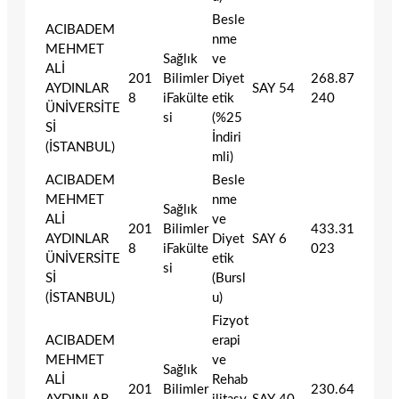
Besle
ACIBADEM
nme
MEHMET
Sağlık
ve
ALİ
201
Bilimler
Diyet
268.87
AYDINLAR
SAY
54
8
iFakülte
etik
240
ÜNİVERSİTE
si
(%25
Sİ
İndiri
(İSTANBUL)
mli)
ACIBADEM
Besle
MEHMET
nme
Sağlık
ALİ
ve
201
Bilimler
433.31
AYDINLAR
Diyet
SAY
6
8
iFakülte
023
ÜNİVERSİTE
etik
si
Sİ
(Bursl
(İSTANBUL)
u)
Fizyot
ACIBADEM
erapi
MEHMET
ve
Sağlık
ALİ
Rehab
201
Bilimler
230.64