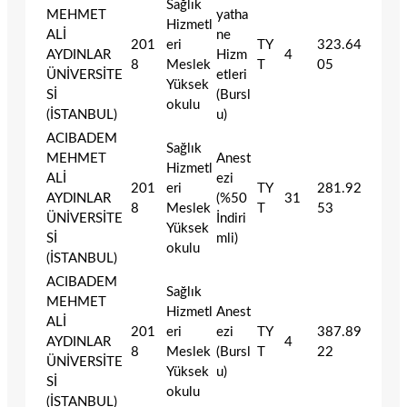
Sağlık
MEHMET
yatha
Hizmetl
ALİ
ne
201
eri
TY
323.64
AYDINLAR
Hizm
4
8
Meslek
T
05
ÜNİVERSİTE
etleri
Yüksek
Sİ
(Bursl
okulu
(İSTANBUL)
u)
ACIBADEM
Sağlık
MEHMET
Anest
Hizmetl
ALİ
ezi
201
eri
TY
281.92
AYDINLAR
(%50
31
8
Meslek
T
53
ÜNİVERSİTE
İndiri
Yüksek
Sİ
mli)
okulu
(İSTANBUL)
ACIBADEM
Sağlık
MEHMET
Hizmetl
Anest
ALİ
201
eri
ezi
TY
387.89
AYDINLAR
4
8
Meslek
(Bursl
T
22
ÜNİVERSİTE
Yüksek
u)
Sİ
okulu
(İSTANBUL)