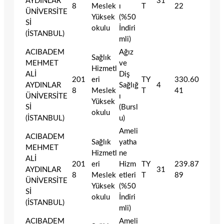
AYDINLAR
31
8
Meslek
ı
T
22
ÜNİVERSİTE
Yüksek
(%50
Sİ
okulu
İndiri
(İSTANBUL)
mli)
ACIBADEM
Ağız
Sağlık
MEHMET
ve
Hizmetl
ALİ
Diş
201
eri
TY
330.60
AYDINLAR
Sağlığ
4
8
Meslek
T
41
ÜNİVERSİTE
ı
Yüksek
Sİ
(Bursl
okulu
(İSTANBUL)
u)
Ameli
ACIBADEM
Sağlık
yatha
MEHMET
Hizmetl
ne
ALİ
201
eri
Hizm
TY
239.87
AYDINLAR
31
8
Meslek
etleri
T
89
ÜNİVERSİTE
Yüksek
(%50
Sİ
okulu
İndiri
(İSTANBUL)
mli)
ACIBADEM
Ameli