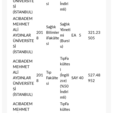
ÜNİVERSİTE
si
İndiri
Sİ
mli)
(İSTANBUL)
ACIBADEM
MEHMET
Sağlık
Sağlık
ALİ
Yöneti
201
Bilimler
321.23
AYDINLAR
mi
EA
5
8
iFakülte
505
ÜNİVERSİTE
(Bursl
si
Sİ
u)
(İSTANBUL)
TıpFa
ACIBADEM
kültes
MEHMET
i
ALİ
Tıp
201
(İngili
527.48
AYDINLAR
Fakülte
SAY
40
8
zce)
952
ÜNİVERSİTE
si
(%50
Sİ
İndiri
(İSTANBUL)
mli)
ACIBADEM
TıpFa
MEHMET
kültes