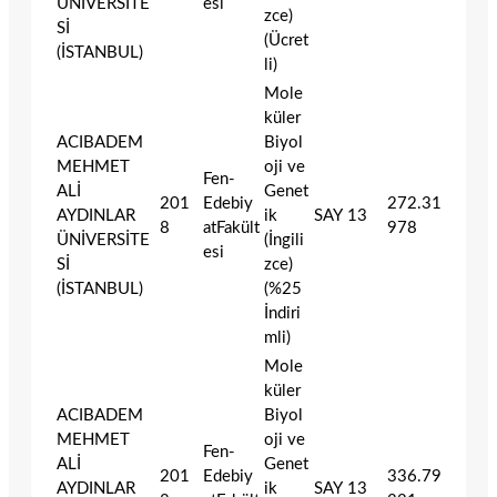
ÜNİVERSİTE
esi
zce)
Sİ
(Ücret
(İSTANBUL)
li)
Mole
küler
ACIBADEM
Biyol
MEHMET
oji ve
Fen-
ALİ
Genet
201
Edebiy
272.31
AYDINLAR
ik
SAY
13
8
atFakült
978
ÜNİVERSİTE
(İngili
esi
Sİ
zce)
(İSTANBUL)
(%25
İndiri
mli)
Mole
küler
ACIBADEM
Biyol
MEHMET
oji ve
Fen-
ALİ
Genet
201
Edebiy
336.79
AYDINLAR
ik
SAY
13