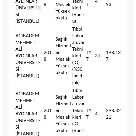
AYDINLAR
Tekni
4
8
Meslek
T
93
ÜNİVERSİTE
kleri
Yüksek
Sİ
(Bursl
okulu
(İSTANBUL)
u)
Tıbbi
ACIBADEM
Labor
Sağlık
MEHMET
atuvar
Hizmetl
ALİ
Tekni
201
eri
TY
198.13
AYDINLAR
kleri
31
8
Meslek
T
7
ÜNİVERSİTE
(İÖ)
Yüksek
Sİ
(%50
okulu
(İSTANBUL)
İndiri
mli)
Tıbbi
ACIBADEM
Sağlık
Labor
MEHMET
Hizmetl
atuvar
ALİ
201
eri
Tekni
TY
298.32
AYDINLAR
4
8
Meslek
kleri
T
21
ÜNİVERSİTE
Yüksek
(İÖ)
Sİ
okulu
(Bursl
(İSTANBUL)