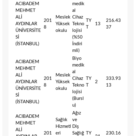
ACIBADEM
medik
MEHMET
al
ALİ
Meslek
Cihaz
201
TY
216.43
AYDINLAR
Yüksek
Tekno
13
8
T
37
ÜNİVERSİTE
okulu
lojisi
Sİ
(%50
(İSTANBUL)
İndiri
mli)
Biyo
ACIBADEM
medik
MEHMET
al
ALİ
Meslek
201
Cihaz
TY
333.93
AYDINLAR
Yüksek
2
8
Tekno
T
13
ÜNİVERSİTE
okulu
lojisi
Sİ
(Bursl
(İSTANBUL)
u)
Ağız
ACIBADEM
Sağlık
ve
MEHMET
Hizmetl
Diş
ALİ
201
eri
Sağlığ
TY
230.16