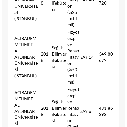
AYDINLAR
ilitasy
SAY
40
8
iFakülte
720
ÜNİVERSİTE
on
si
Sİ
(%25
(İSTANBUL)
İndiri
mli)
Fizyot
ACIBADEM
erapi
MEHMET
ve
Sağlık
ALİ
Rehab
201
Bilimler
349.80
AYDINLAR
ilitasy
SAY
14
8
iFakülte
679
ÜNİVERSİTE
on
si
Sİ
(%50
(İSTANBUL)
İndiri
mli)
Fizyot
ACIBADEM
erapi
MEHMET
Sağlık
ve
ALİ
201
Bilimler
Rehab
431.86
AYDINLAR
SAY
6
8
iFakülte
ilitasy
398
ÜNİVERSİTE
si
on
Sİ