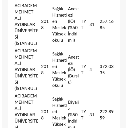
ACIBADEM
Sağlık
Anest
MEHMET
Hizmetl
ezi
ALİ
201
eri
(İÖ)
TY
257.16
AYDINLAR
31
8
Meslek
(%50
T
85
ÜNİVERSİTE
Yüksek
İndiri
Sİ
okulu
mli)
(İSTANBUL)
ACIBADEM
Sağlık
MEHMET
Anest
Hizmetl
ALİ
ezi
201
eri
TY
372.03
AYDINLAR
(İÖ)
4
8
Meslek
T
35
ÜNİVERSİTE
(Bursl
Yüksek
Sİ
u)
okulu
(İSTANBUL)
ACIBADEM
Sağlık
MEHMET
Diyali
Hizmetl
ALİ
z
201
eri
TY
222.89
AYDINLAR
(%50
31
8
Meslek
T
59
ÜNİVERSİTE
İndiri
Yüksek
Sİ
mli)