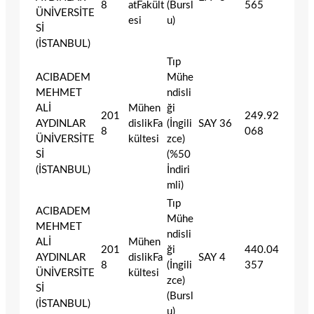
8
atFakült
(Bursl
565
ÜNİVERSİTE
esi
u)
Sİ
(İSTANBUL)
Tıp
ACIBADEM
Mühe
MEHMET
ndisli
ALİ
Mühen
ği
201
249.92
AYDINLAR
dislikFa
(İngili
SAY
36
8
068
ÜNİVERSİTE
kültesi
zce)
Sİ
(%50
(İSTANBUL)
İndiri
mli)
Tıp
ACIBADEM
Mühe
MEHMET
ndisli
ALİ
Mühen
201
ği
440.04
AYDINLAR
dislikFa
SAY
4
8
(İngili
357
ÜNİVERSİTE
kültesi
zce)
Sİ
(Bursl
(İSTANBUL)
u)