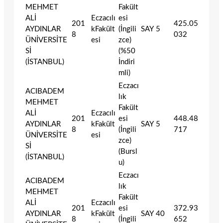
MEHMET
Fakült
ALİ
Eczacılı
esi
201
425.05
AYDINLAR
kFakült
(İngili
SAY
5
8
032
ÜNİVERSİTE
esi
zce)
Sİ
(%50
(İSTANBUL)
İndiri
mli)
Eczacı
ACIBADEM
lık
MEHMET
Fakült
ALİ
Eczacılı
201
esi
448.48
AYDINLAR
kFakült
SAY
5
8
(İngili
717
ÜNİVERSİTE
esi
zce)
Sİ
(Bursl
(İSTANBUL)
u)
Eczacı
ACIBADEM
lık
MEHMET
Fakült
ALİ
Eczacılı
201
esi
372.93
AYDINLAR
kFakült
SAY
40
8
(İngili
652