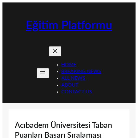
İçeriğe
geç
Eğitim Platformu
HOME
BREAKING NEWS
ALL NEWS
ABOUT
CONTACT US
Acıbadem Üniversitesi Taban
Puanları Başarı Sıralaması