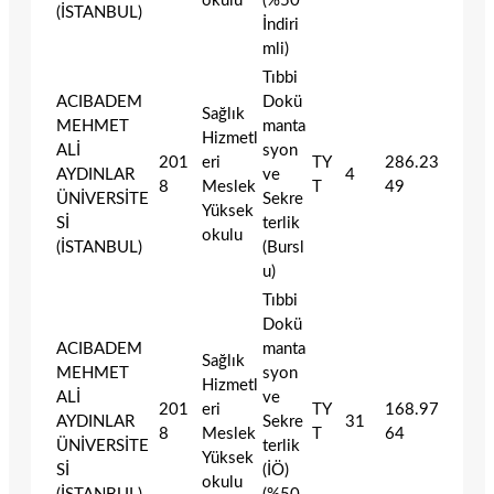
okulu
(%50
(İSTANBUL)
İndiri
mli)
Tıbbi
ACIBADEM
Dokü
Sağlık
MEHMET
manta
Hizmetl
ALİ
syon
201
eri
TY
286.23
AYDINLAR
ve
4
8
Meslek
T
49
ÜNİVERSİTE
Sekre
Yüksek
Sİ
terlik
okulu
(İSTANBUL)
(Bursl
u)
Tıbbi
Dokü
ACIBADEM
manta
Sağlık
MEHMET
syon
Hizmetl
ALİ
ve
201
eri
TY
168.97
AYDINLAR
Sekre
31
8
Meslek
T
64
ÜNİVERSİTE
terlik
Yüksek
Sİ
(İÖ)
okulu