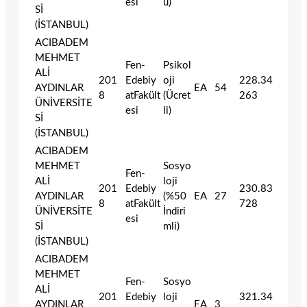
esi
u)
Sİ
(İSTANBUL)
ACIBADEM
MEHMET
Fen-
Psikol
ALİ
201
Edebiy
oji
228.34
AYDINLAR
EA
54
8
atFakült
(Ücret
263
ÜNİVERSİTE
esi
li)
Sİ
(İSTANBUL)
ACIBADEM
MEHMET
Sosyo
Fen-
ALİ
loji
201
Edebiy
230.83
AYDINLAR
(%50
EA
27
8
atFakült
728
ÜNİVERSİTE
İndiri
esi
Sİ
mli)
(İSTANBUL)
ACIBADEM
MEHMET
Fen-
Sosyo
ALİ
201
Edebiy
loji
321.34
AYDINLAR
EA
3