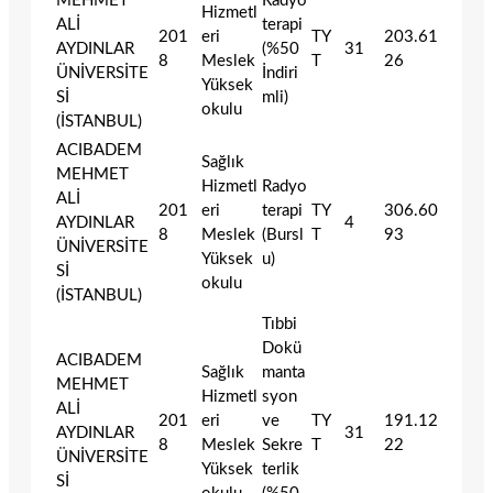
MEHMET
Radyo
Hizmetl
ALİ
terapi
201
eri
TY
203.61
AYDINLAR
(%50
31
8
Meslek
T
26
ÜNİVERSİTE
İndiri
Yüksek
Sİ
mli)
okulu
(İSTANBUL)
ACIBADEM
Sağlık
MEHMET
Hizmetl
Radyo
ALİ
201
eri
terapi
TY
306.60
AYDINLAR
4
8
Meslek
(Bursl
T
93
ÜNİVERSİTE
Yüksek
u)
Sİ
okulu
(İSTANBUL)
Tıbbi
Dokü
ACIBADEM
Sağlık
manta
MEHMET
Hizmetl
syon
ALİ
201
eri
ve
TY
191.12
AYDINLAR
31
8
Meslek
Sekre
T
22
ÜNİVERSİTE
Yüksek
terlik
Sİ