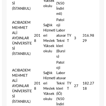
Yüksek
Sİ
(%50
okulu
(İSTANBUL)
İndiri
mli)
Patol
ACIBADEM
Sağlık
oji
MEHMET
Hizmetl
Labor
ALİ
201
eri
atuvar
TY
316.98
AYDINLAR
3
8
Meslek
Tekni
T
29
ÜNİVERSİTE
Yüksek
kleri
Sİ
okulu
(Bursl
(İSTANBUL)
u)
Patol
oji
ACIBADEM
Sağlık
Labor
MEHMET
Hizmetl
atuvar
ALİ
201
eri
Tekni
TY
182.27
AYDINLAR
27
8
Meslek
kleri
T
18
ÜNİVERSİTE
Yüksek
(İÖ)
Sİ
okulu
(%50
(İSTANBUL)
İndiri