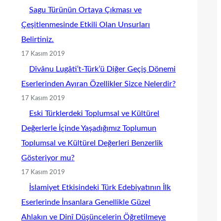
Sagu Türünün Ortaya Çıkması ve
Çeşitlenmesinde Etkili Olan Unsurları
Belirtiniz.
17 Kasım 2019
Dîvânu Lugâti’t-Türk’ü Diğer Geçiş Dönemi
Eserlerinden Ayıran Özellikler Sizce Nelerdir?
17 Kasım 2019
Eski Türklerdeki Toplumsal ve Kültürel
Değerlerle İçinde Yaşadığımız Toplumun
Toplumsal ve Kültürel Değerleri Benzerlik
Gösteriyor mu?
17 Kasım 2019
İslamiyet Etkisindeki Türk Edebiyatının İlk
Eserlerinde İnsanlara Genellikle Güzel
Ahlakın ve Dinî Düşüncelerin Öğretilmeye