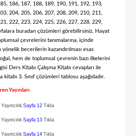
185, 186, 187, 188, 189, 190, 191, 192, 193,
203, 204, 205, 206, 207, 208, 209, 210, 211,
221, 222, 223, 224, 225, 226, 227, 228, 229,
falara buradan çözümleri görebilirsiniz. Hayat
toplumsal çevrelerini tanımalarına, içinde
yönelik becerilerin kazandırılması esas
doğal, hem de toplumsal çevrenin bazı ilkelerini
isi Ders Kitabı Çalışma Kitabı cevapları ile
a kitabı 3. Sınıf çözümleri tablosu aşağıdadır.
ren Yayınları
n Yayıncılık
Sayfa 12
Tıkla
n Yayıncılık
Sayfa 13
Tıkla
n Yayıncılık
Sayfa 14
Tıkla