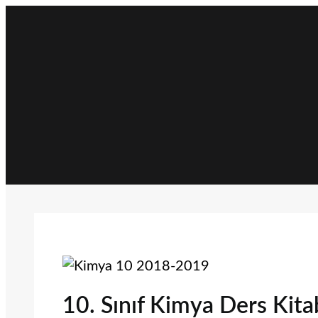
İçeriğe
geç
10. Sınıf Kimya Ders Kit