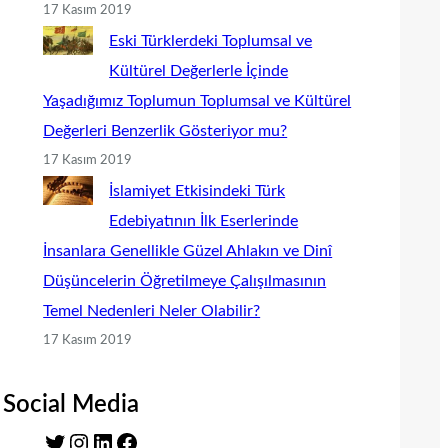
17 Kasım 2019
Eski Türklerdeki Toplumsal ve
Kültürel Değerlerle İçinde
Yaşadığımız Toplumun Toplumsal ve Kültürel
Değerleri Benzerlik Gösteriyor mu?
17 Kasım 2019
İslamiyet Etkisindeki Türk
Edebiyatının İlk Eserlerinde
İnsanlara Genellikle Güzel Ahlakın ve Dinî
Düşüncelerin Öğretilmeye Çalışılmasının
Temel Nedenleri Neler Olabilir?
17 Kasım 2019
Social Media
T
I
L
F