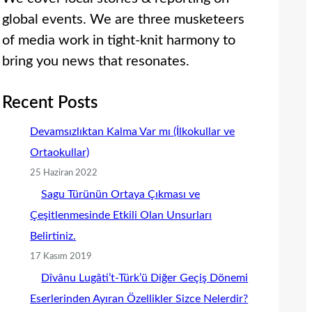
global events. We are three musketeers
of media work in tight-knit harmony to
bring you news that resonates.
Recent Posts
Devamsızlıktan Kalma Var mı (İlkokullar ve
Ortaokullar)
25 Haziran 2022
Sagu Türünün Ortaya Çıkması ve
Çeşitlenmesinde Etkili Olan Unsurları
Belirtiniz.
17 Kasım 2019
Dîvânu Lugâti’t-Türk’ü Diğer Geçiş Dönemi
Eserlerinden Ayıran Özellikler Sizce Nelerdir?