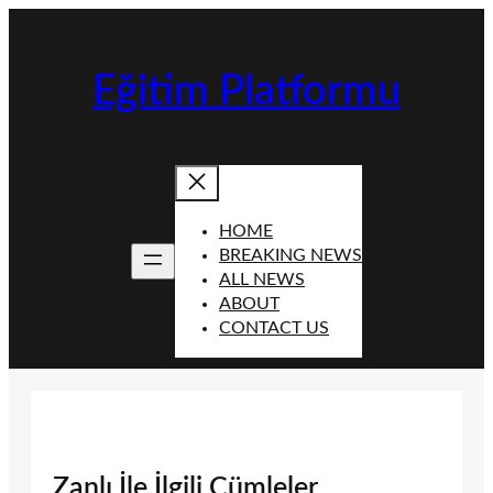
İçeriğe
geç
Eğitim Platformu
HOME
BREAKING NEWS
ALL NEWS
ABOUT
CONTACT US
Zanlı İle İlgili Cümleler