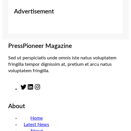
i
s
n
c
Advertisement
t
t
k
e
t
a
e
b
e
g
d
o
r
r
I
o
a
n
k
m
PressPioneer Magazine
Sed ut perspiciatis unde omnis iste natus voluptatem
fringilla tempor dignissim at, pretium et arcu natus
voluptatem fringilla.
T
L
I
w
i
n
i
n
s
About
t
k
t
t
e
a
Home
e
d
g
Latest News
r
I
r
About