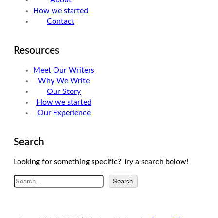
n
a
How we started
m
Contact
Resources
Meet Our Writers
Why We Write
Our Story
How we started
Our Experience
Search
Looking for something specific? Try a search below!
A
Search
r
a