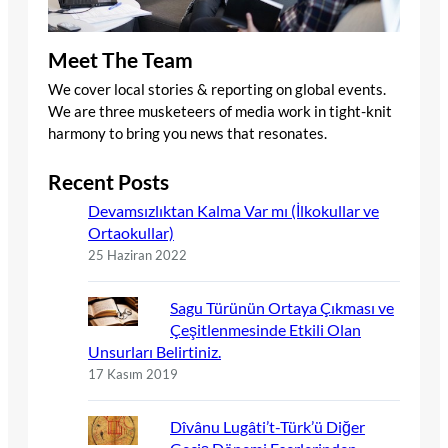
Meet The Team
We cover local stories & reporting on global events.
We are three musketeers of media work in tight-knit
harmony to bring you news that resonates.
Recent Posts
Devamsızlıktan Kalma Var mı (İlkokullar ve
Ortaokullar)
25 Haziran 2022
Sagu Türünün Ortaya Çıkması ve
Çeşitlenmesinde Etkili Olan
Unsurları Belirtiniz.
17 Kasım 2019
Dîvânu Lugâti’t-Türk’ü Diğer