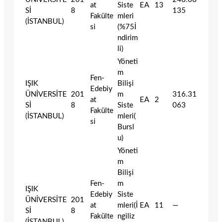
at
Siste
EA
13
Sİ
8
135
Fakülte
mleri
(İSTANBUL)
si
(%75İ
ndirim
li)
Yöneti
m
Fen-
IŞIK
Bilişi
Edebiy
ÜNİVERSİTE
201
m
316.31
at
EA
2
Sİ
8
Siste
063
Fakülte
(İSTANBUL)
mleri(
si
Bursl
u)
Yöneti
m
Bilişi
Fen-
m
IŞIK
Edebiy
Siste
ÜNİVERSİTE
201
at
mleri(İ
EA
11
—
Sİ
8
Fakülte
ngiliz
(İSTANBUL)