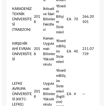
si
emleri
Yöneti
KARADENİZ
İktisadi
m
TEKNİK
ve İdari
201
Bilişi
266.20
ÜNİVERSİTE
Bilimler
EA
70
8
m
501
Sİ
Fakülte
Siste
(TRABZON)
si
mleri
Kaman
Yöneti
KIRŞEHİR
Uygula
mBiliş
AHİ EVRAN
201
malı
211.07
im
EA
40
ÜNİVERSİTE
8
Bilimler
739
Siste
Sİ
Yüksek
mleri
okulu
Yöneti
mBiliş
im
LEFKE
Uygula
Siste
AVRUPA
malı
201
mleri
ÜNİVERSİTE
Bilimler
EA
4
—
8
(İngili
Sİ (KKTC-
Yüksek
zce)
LEFKE)
okulu