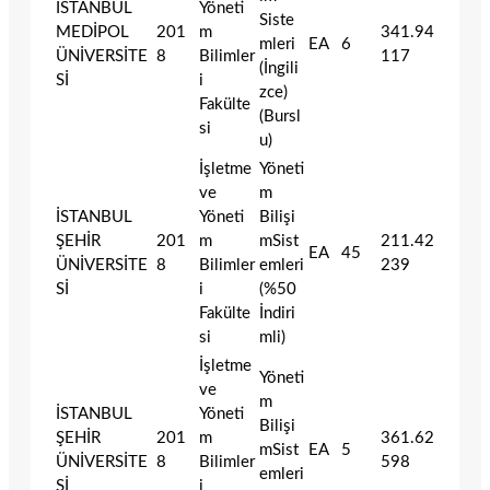
İSTANBUL
Yöneti
Siste
MEDİPOL
201
m
341.94
mleri
EA
6
ÜNİVERSİTE
8
Bilimler
117
(İngili
Sİ
i
zce)
Fakülte
(Bursl
si
u)
İşletme
Yöneti
ve
m
İSTANBUL
Yöneti
Bilişi
ŞEHİR
201
m
mSist
211.42
EA
45
ÜNİVERSİTE
8
Bilimler
emleri
239
Sİ
i
(%50
Fakülte
İndiri
si
mli)
İşletme
Yöneti
ve
m
İSTANBUL
Yöneti
Bilişi
ŞEHİR
201
m
361.62
mSist
EA
5
ÜNİVERSİTE
8
Bilimler
598
emleri
Sİ
i