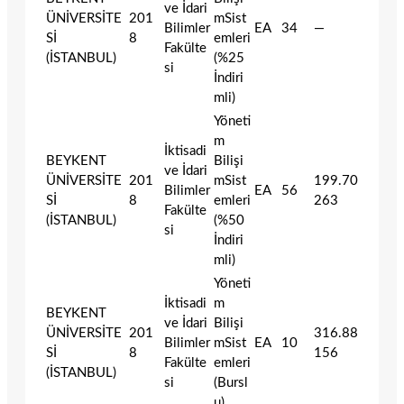
ve İdari
ÜNİVERSİTE
201
mSist
Bilimler
EA
34
—
Sİ
8
emleri
Fakülte
(İSTANBUL)
(%25
si
İndiri
mli)
Yöneti
m
İktisadi
BEYKENT
Bilişi
ve İdari
ÜNİVERSİTE
201
mSist
199.70
Bilimler
EA
56
Sİ
8
emleri
263
Fakülte
(İSTANBUL)
(%50
si
İndiri
mli)
Yöneti
İktisadi
m
BEYKENT
ve İdari
Bilişi
ÜNİVERSİTE
201
316.88
Bilimler
mSist
EA
10
Sİ
8
156
Fakülte
emleri
(İSTANBUL)
si
(Bursl
u)