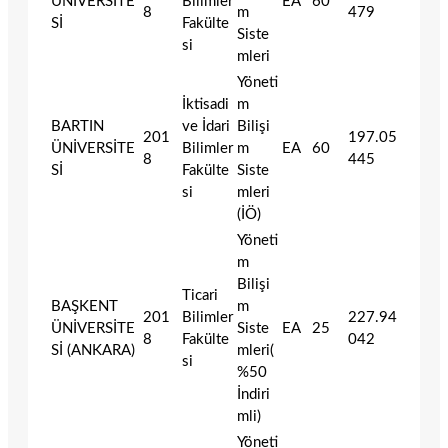
ÜNİVERSİTE
Bilimler
EA
60
8
m
479
Sİ
Fakülte
Siste
si
mleri
Yöneti
İktisadi
m
BARTIN
ve İdari
Bilişi
201
197.05
ÜNİVERSİTE
Bilimler
m
EA
60
8
445
Sİ
Fakülte
Siste
si
mleri
(İÖ)
Yöneti
m
Bilişi
Ticari
BAŞKENT
m
201
Bilimler
227.94
ÜNİVERSİTE
Siste
EA
25
8
Fakülte
042
Sİ (ANKARA)
mleri(
si
%50
İndiri
mli)
Yöneti