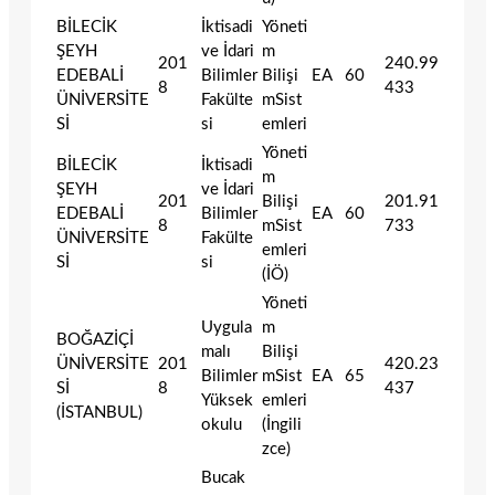
BİLECİK
İktisadi
Yöneti
ŞEYH
ve İdari
m
201
240.99
EDEBALİ
Bilimler
Bilişi
EA
60
8
433
ÜNİVERSİTE
Fakülte
mSist
Sİ
si
emleri
Yöneti
BİLECİK
İktisadi
m
ŞEYH
ve İdari
201
Bilişi
201.91
EDEBALİ
Bilimler
EA
60
8
mSist
733
ÜNİVERSİTE
Fakülte
emleri
Sİ
si
(İÖ)
Yöneti
Uygula
m
BOĞAZİÇİ
malı
Bilişi
ÜNİVERSİTE
201
420.23
Bilimler
mSist
EA
65
Sİ
8
437
Yüksek
emleri
(İSTANBUL)
okulu
(İngili
zce)
Bucak