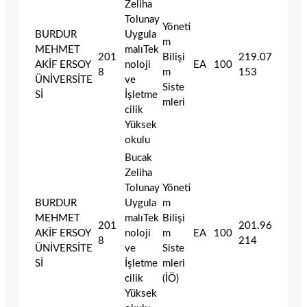
Zeliha
Tolunay
Yöneti
BURDUR
Uygula
m
MEHMET
malıTek
201
Bilişi
219.07
AKİF ERSOY
noloji
EA
100
8
m
153
ÜNİVERSİTE
ve
Siste
Sİ
İşletme
mleri
cilik
Yüksek
okulu
Bucak
Zeliha
Tolunay
Yöneti
BURDUR
Uygula
m
MEHMET
malıTek
Bilişi
201
201.96
AKİF ERSOY
noloji
m
EA
100
8
214
ÜNİVERSİTE
ve
Siste
Sİ
İşletme
mleri
cilik
(İÖ)
Yüksek