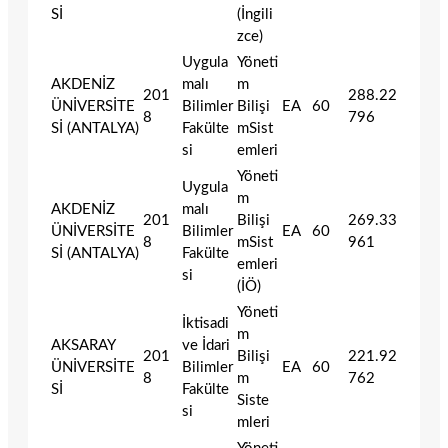
Sİ
(İngili
zce)
Uygula
Yöneti
AKDENİZ
malı
m
201
288.22
ÜNİVERSİTE
Bilimler
Bilişi
EA
60
8
796
Sİ (ANTALYA)
Fakülte
mSist
si
emleri
Yöneti
Uygula
m
AKDENİZ
malı
201
Bilişi
269.33
ÜNİVERSİTE
Bilimler
EA
60
8
mSist
961
Sİ (ANTALYA)
Fakülte
emleri
si
(İÖ)
Yöneti
İktisadi
m
AKSARAY
ve İdari
201
Bilişi
221.92
ÜNİVERSİTE
Bilimler
EA
60
8
m
762
Sİ
Fakülte
Siste
si
mleri