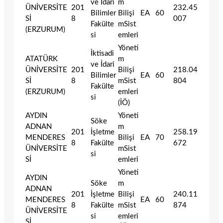
ve İdari
m
ÜNİVERSİTE
201
232.45
Bilimler
Bilişi
EA
60
Sİ
8
007
Fakülte
mSist
(ERZURUM)
si
emleri
Yöneti
İktisadi
ATATÜRK
m
ve İdari
ÜNİVERSİTE
201
Bilişi
218.04
Bilimler
EA
60
Sİ
8
mSist
804
Fakülte
(ERZURUM)
emleri
si
(İÖ)
AYDIN
Yöneti
Söke
ADNAN
m
201
İşletme
258.19
MENDERES
Bilişi
EA
70
8
Fakülte
672
ÜNİVERSİTE
mSist
si
Sİ
emleri
Yöneti
AYDIN
Söke
m
ADNAN
201
İşletme
Bilişi
240.11
MENDERES
EA
60
8
Fakülte
mSist
874
ÜNİVERSİTE
si
emleri
Sİ