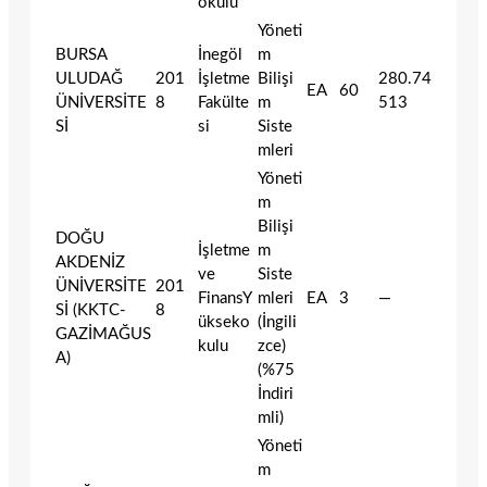
okulu
Yöneti
BURSA
İnegöl
m
ULUDAĞ
201
İşletme
Bilişi
280.74
EA
60
ÜNİVERSİTE
8
Fakülte
m
513
Sİ
si
Siste
mleri
Yöneti
m
Bilişi
DOĞU
İşletme
m
AKDENİZ
ve
Siste
ÜNİVERSİTE
201
FinansY
mleri
EA
3
—
Sİ (KKTC-
8
ükseko
(İngili
GAZİMAĞUS
kulu
zce)
A)
(%75
İndiri
mli)
Yöneti
m