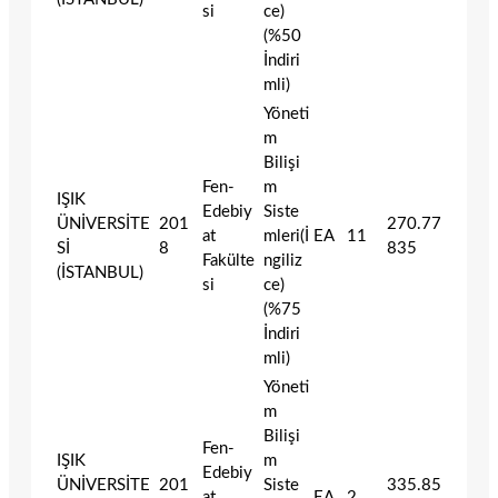
si
ce)
(%50
İndiri
mli)
Yöneti
m
Bilişi
Fen-
m
IŞIK
Edebiy
Siste
ÜNİVERSİTE
201
270.77
at
mleri(İ
EA
11
Sİ
8
835
Fakülte
ngiliz
(İSTANBUL)
si
ce)
(%75
İndiri
mli)
Yöneti
m
Bilişi
Fen-
IŞIK
m
Edebiy
ÜNİVERSİTE
201
Siste
335.85
at
EA
2