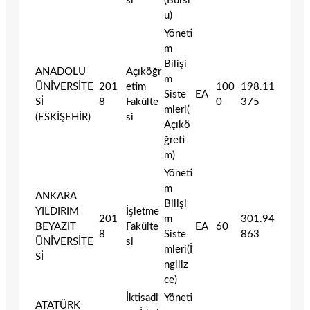
si
(Bursl
u)
Yöneti
m
Bilişi
ANADOLU
Açıköğr
m
ÜNİVERSİTE
201
etim
100
198.11
Siste
EA
Sİ
8
Fakülte
0
375
mleri(
(ESKİŞEHİR)
si
Açıkö
ğreti
m)
Yöneti
m
ANKARA
Bilişi
YILDIRIM
İşletme
201
m
301.94
BEYAZIT
Fakülte
EA
60
8
Siste
863
ÜNİVERSİTE
si
mleri(İ
Sİ
ngiliz
ce)
İktisadi
Yöneti
ATATÜRK