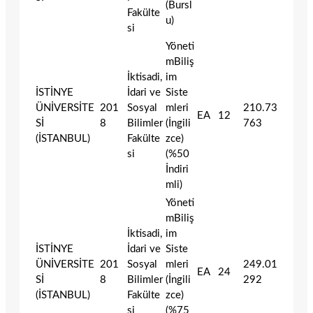
(Bursl
Fakülte
u)
si
Yöneti
mBiliş
İktisadi,
im
İSTİNYE
İdari ve
Siste
ÜNİVERSİTE
201
Sosyal
mleri
210.73
EA
12
Sİ
8
Bilimler
(İngili
763
(İSTANBUL)
Fakülte
zce)
si
(%50
İndiri
mli)
Yöneti
mBiliş
İktisadi,
im
İSTİNYE
İdari ve
Siste
ÜNİVERSİTE
201
Sosyal
mleri
249.01
EA
24
Sİ
8
Bilimler
(İngili
292
(İSTANBUL)
Fakülte
zce)
si
(%75