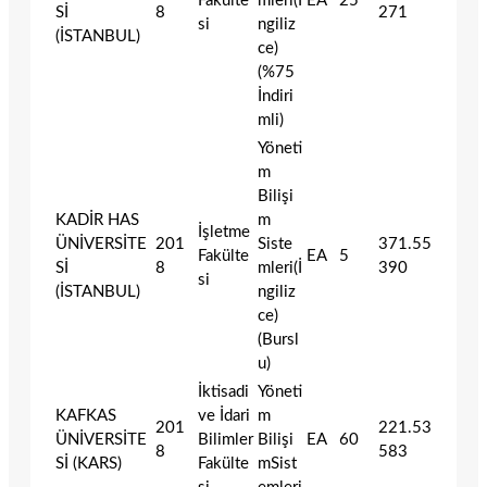
Fakülte
mleri(İ
EA
25
Sİ
8
271
si
ngiliz
(İSTANBUL)
ce)
(%75
İndiri
mli)
Yöneti
m
Bilişi
KADİR HAS
m
İşletme
ÜNİVERSİTE
201
Siste
371.55
Fakülte
EA
5
Sİ
8
mleri(İ
390
si
(İSTANBUL)
ngiliz
ce)
(Bursl
u)
İktisadi
Yöneti
KAFKAS
ve İdari
m
201
221.53
ÜNİVERSİTE
Bilimler
Bilişi
EA
60
8
583
Sİ (KARS)
Fakülte
mSist