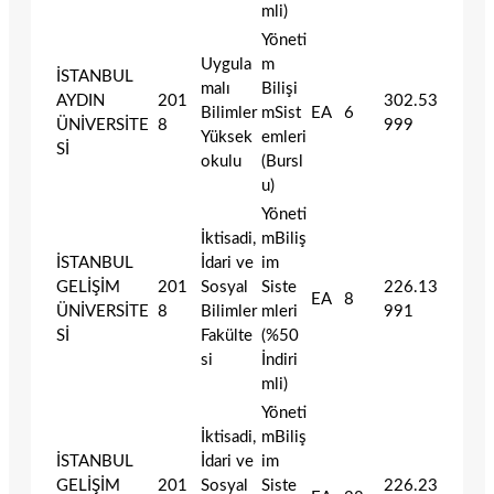
mli)
Yöneti
Uygula
m
İSTANBUL
malı
Bilişi
AYDIN
201
302.53
Bilimler
mSist
EA
6
ÜNİVERSİTE
8
999
Yüksek
emleri
Sİ
okulu
(Bursl
u)
Yöneti
İktisadi,
mBiliş
İSTANBUL
İdari ve
im
GELİŞİM
201
Sosyal
Siste
226.13
EA
8
ÜNİVERSİTE
8
Bilimler
mleri
991
Sİ
Fakülte
(%50
si
İndiri
mli)
Yöneti
İktisadi,
mBiliş
İSTANBUL
İdari ve
im
GELİŞİM
201
Sosyal
Siste
226.23