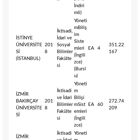
İndiri
mli)
Yöneti
mBiliş
İktisadi,
im
İSTİNYE
İdari ve
Siste
ÜNİVERSİTE
201
Sosyal
351.22
mleri
EA
4
Sİ
8
Bilimler
167
(İngili
(İSTANBUL)
Fakülte
zce)
si
(Bursl
u)
Yöneti
İktisadi
m
İZMİR
ve İdari
Bilişi
BAKIRÇAY
201
272.74
Bilimler
mSist
EA
60
ÜNİVERSİTE
8
209
Fakülte
emleri
Sİ
si
(İngili
zce)
İktisadi
Yöneti
İZMİR