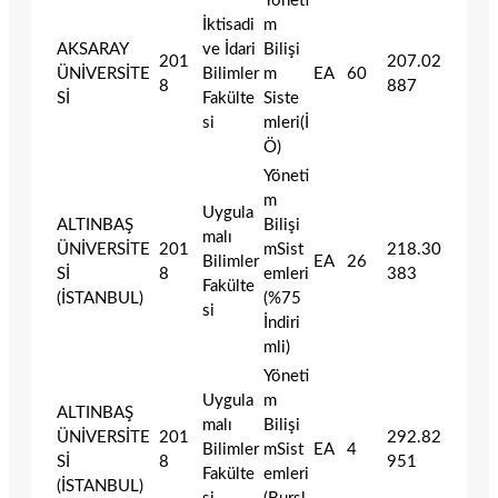
Yöneti
İktisadi
m
AKSARAY
ve İdari
Bilişi
201
207.02
ÜNİVERSİTE
Bilimler
m
EA
60
8
887
Sİ
Fakülte
Siste
si
mleri(İ
Ö)
Yöneti
m
Uygula
ALTINBAŞ
Bilişi
malı
ÜNİVERSİTE
201
mSist
218.30
Bilimler
EA
26
Sİ
8
emleri
383
Fakülte
(İSTANBUL)
(%75
si
İndiri
mli)
Yöneti
Uygula
m
ALTINBAŞ
malı
Bilişi
ÜNİVERSİTE
201
292.82
Bilimler
mSist
EA
4
Sİ
8
951
Fakülte
emleri
(İSTANBUL)