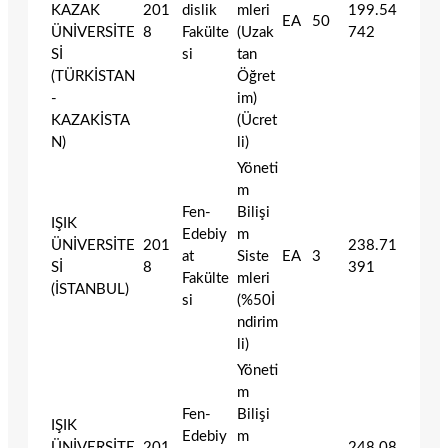
KAZAK
201
dislik
mleri
199.54
EA
50
ÜNİVERSİTE
8
Fakülte
(Uzak
742
Sİ
si
tan
(TÜRKİSTAN
Öğret
-
im)
KAZAKİSTA
(Ücret
N)
li)
Yöneti
m
Fen-
Bilişi
IŞIK
Edebiy
m
ÜNİVERSİTE
201
238.71
at
Siste
EA
3
Sİ
8
391
Fakülte
mleri
(İSTANBUL)
si
(%50İ
ndirim
li)
Yöneti
m
Fen-
Bilişi
IŞIK
Edebiy
m
ÜNİVERSİTE
201
248.08