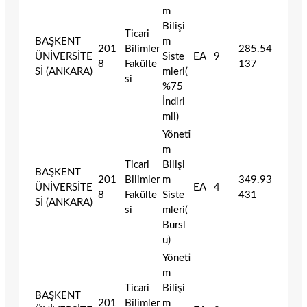
m
Bilişi
Ticari
BAŞKENT
m
201
Bilimler
285.54
ÜNİVERSİTE
Siste
EA
9
8
Fakülte
137
Sİ (ANKARA)
mleri(
si
%75
İndiri
mli)
Yöneti
m
Ticari
Bilişi
BAŞKENT
201
Bilimler
m
349.93
ÜNİVERSİTE
EA
4
8
Fakülte
Siste
431
Sİ (ANKARA)
si
mleri(
Bursl
u)
Yöneti
m
Ticari
Bilişi
BAŞKENT
201
Bilimler
m