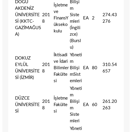
DOĞU
Bilişi
İşletme
AKDENİZ
m
ve
ÜNİVERSİTE
201
Siste
274.43
FinansY
EA
2
Sİ (KKTC-
8
mleri
276
ükseko
GAZİMAĞUS
(İngili
kulu
A)
zce)
(Bursl
u)
İktisadi
Yöneti
DOKUZ
ve İdari
m
EYLÜL
201
310.54
Bilimler
Bilişi
EA
80
ÜNİVERSİTE
8
657
Fakülte
mSist
Sİ (İZMİR)
si
emleri
Yöneti
m
DÜZCE
İşletme
201
Bilişi
261.20
ÜNİVERSİTE
Fakülte
EA
60
8
m
263
Sİ
si
Siste
mleri
Yöneti