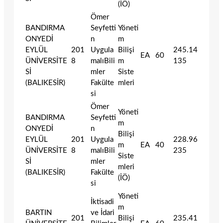
(İÖ)
Ömer
BANDIRMA
Seyfetti
Yöneti
ONYEDİ
n
m
EYLÜL
201
Uygula
Bilişi
245.14
EA
60
ÜNİVERSİTE
8
malıBili
m
135
Sİ
mler
Siste
(BALIKESİR)
Fakülte
mleri
si
Ömer
Yöneti
BANDIRMA
Seyfetti
m
ONYEDİ
n
Bilişi
EYLÜL
201
Uygula
228.96
m
EA
40
ÜNİVERSİTE
8
malıBili
235
Siste
Sİ
mler
mleri
(BALIKESİR)
Fakülte
(İÖ)
si
Yöneti
İktisadi
m
BARTIN
ve İdari
201
Bilişi
235.41