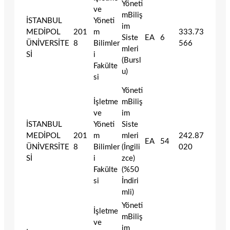
Yöneti
ve
mBiliş
İSTANBUL
Yöneti
im
MEDİPOL
201
m
333.73
Siste
EA
6
ÜNİVERSİTE
8
Bilimler
566
mleri
Sİ
i
(Bursl
Fakülte
u)
si
Yöneti
İşletme
mBiliş
ve
im
İSTANBUL
Yöneti
Siste
MEDİPOL
201
m
mleri
242.87
EA
54
ÜNİVERSİTE
8
Bilimler
(İngili
020
Sİ
i
zce)
Fakülte
(%50
si
İndiri
mli)
Yöneti
İşletme
mBiliş
ve
im