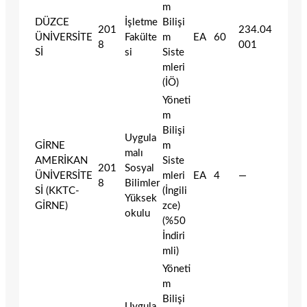
m
DÜZCE
İşletme
Bilişi
201
234.04
ÜNİVERSİTE
Fakülte
m
EA
60
8
001
Sİ
si
Siste
mleri
(İÖ)
Yöneti
m
Bilişi
Uygula
GİRNE
m
malı
AMERİKAN
Siste
201
Sosyal
ÜNİVERSİTE
mleri
EA
4
—
8
Bilimler
Sİ (KKTC-
(İngili
Yüksek
GİRNE)
zce)
okulu
(%50
İndiri
mli)
Yöneti
m
Bilişi
Uygula