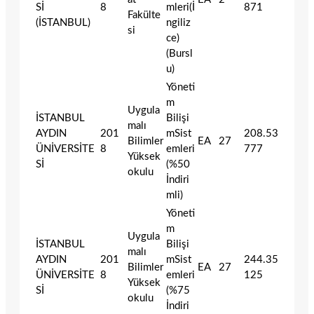
Sİ
8
mleri(İ
871
Fakülte
(İSTANBUL)
ngiliz
si
ce)
(Bursl
u)
Yöneti
m
Uygula
İSTANBUL
Bilişi
malı
AYDIN
201
mSist
208.53
Bilimler
EA
27
ÜNİVERSİTE
8
emleri
777
Yüksek
Sİ
(%50
okulu
İndiri
mli)
Yöneti
m
Uygula
İSTANBUL
Bilişi
malı
AYDIN
201
mSist
244.35
Bilimler
EA
27
ÜNİVERSİTE
8
emleri
125
Yüksek
Sİ
(%75
okulu
İndiri