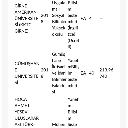
Uygula
Bilişi
GİRNE
malı
m
AMERİKAN
201
Sosyal
Siste
ÜNİVERSİTE
EA
4
—
8
Bilimler
mleri
Sİ (KKTC-
Yüksek
(İngili
GİRNE)
okulu
zce)
(Ücret
li)
Gümüş
hane
Yöneti
GÜMÜŞHAN
İktisadi
mBiliş
E
201
213.96
ve İdari
im
EA
40
ÜNİVERSİTE
8
940
Bilimler
Siste
Sİ
Fakülte
mleri
si
HOCA
Yöneti
AHMET
m
YESEVİ
Bilişi
ULUSLARAR
m
ASI TÜRK-
Mühen
Siste