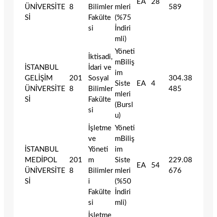
EA
28
ÜNİVERSİTE
8
Bilimler
mleri
589
Sİ
Fakülte
(%75
si
İndiri
mli)
Yöneti
İktisadi,
mBiliş
İSTANBUL
İdari ve
im
GELİŞİM
201
Sosyal
304.38
Siste
EA
4
ÜNİVERSİTE
8
Bilimler
485
mleri
Sİ
Fakülte
(Bursl
si
u)
İşletme
Yöneti
ve
mBiliş
İSTANBUL
Yöneti
im
MEDİPOL
201
m
Siste
229.08
EA
54
ÜNİVERSİTE
8
Bilimler
mleri
676
Sİ
i
(%50
Fakülte
İndiri
si
mli)
İşletme