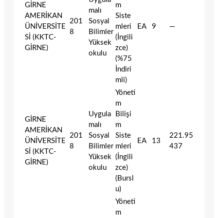
GİRNE
m
malı
AMERİKAN
Siste
201
Sosyal
ÜNİVERSİTE
mleri
EA
9
—
8
Bilimler
Sİ (KKTC-
(İngili
Yüksek
GİRNE)
zce)
okulu
(%75
İndiri
mli)
Yöneti
m
Uygula
Bilişi
GİRNE
malı
m
AMERİKAN
201
Sosyal
Siste
221.95
ÜNİVERSİTE
EA
13
8
Bilimler
mleri
437
Sİ (KKTC-
Yüksek
(İngili
GİRNE)
okulu
zce)
(Bursl
u)
Yöneti
m