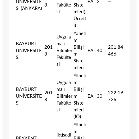
ÜNİVERSİTE
EA
2
—
8
Fakülte
Siste
Sİ (ANKARA)
si
mleri(
Ücretl
i)
Yöneti
Uygula
m
BAYBURT
malı
201
Bilişi
201.84
ÜNİVERSİTE
Bilimler
EA
40
8
m
466
Sİ
Fakülte
Siste
si
mleri
Yöneti
Uygula
m
BAYBURT
malı
Bilişi
201
222.19
ÜNİVERSİTE
Bilimler
m
EA
30
8
726
Sİ
Fakülte
Siste
si
mleri
(İÖ)
Yöneti
m
İktisadi
BEYKENT
Bilişi