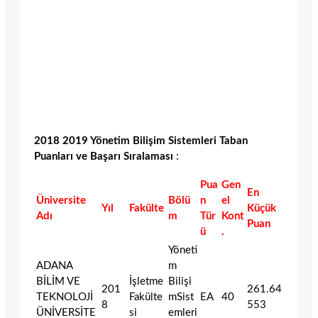
2018 2019 Yönetim Bilişim Sistemleri Taban
Puanları ve Başarı Sıralaması
:
Pua
Gen
En
Üniversite
Bölü
n
el
Yıl
Fakülte
Küçük
Adı
m
Tür
Kont
Puan
ü
.
Yöneti
ADANA
m
BİLİM VE
İşletme
Bilişi
201
261.64
TEKNOLOJİ
Fakülte
mSist
EA
40
8
553
ÜNİVERSİTE
si
emleri