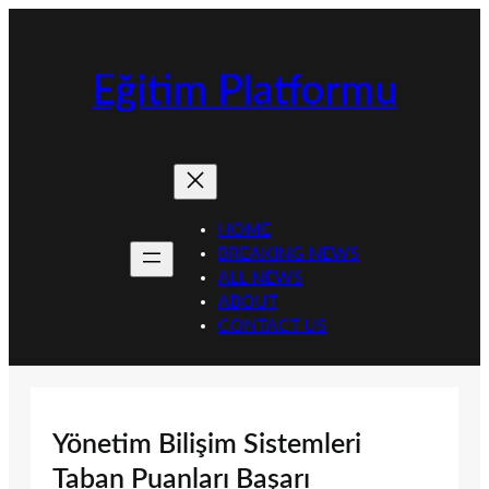
İçeriğe
geç
Eğitim Platformu
HOME
BREAKING NEWS
ALL NEWS
ABOUT
CONTACT US
Yönetim Bilişim Sistemleri
Taban Puanları Başarı