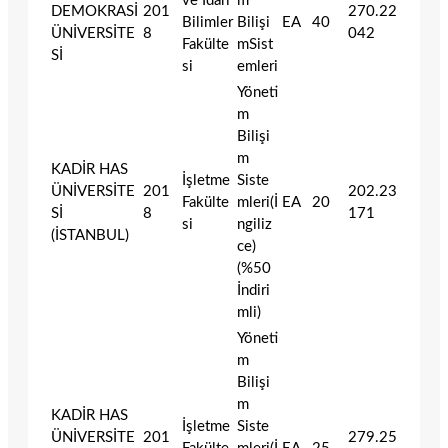
ve İdari
m
DEMOKRASİ
201
270.22
Bilimler
Bilişi
EA
40
ÜNİVERSİTE
8
042
Fakülte
mSist
Sİ
si
emleri
Yöneti
m
Bilişi
m
KADİR HAS
İşletme
Siste
ÜNİVERSİTE
201
202.23
Fakülte
mleri(İ
EA
20
Sİ
8
171
si
ngiliz
(İSTANBUL)
ce)
(%50
İndiri
mli)
Yöneti
m
Bilişi
m
KADİR HAS
İşletme
Siste
ÜNİVERSİTE
201
279.25