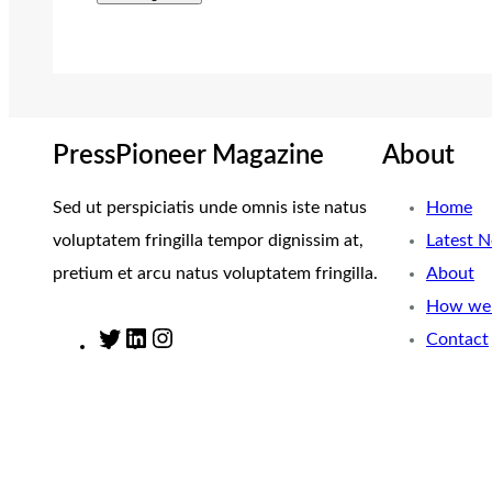
PressPioneer Magazine
About
Sed ut perspiciatis unde omnis iste natus
Home
voluptatem fringilla tempor dignissim at,
Latest 
pretium et arcu natus voluptatem fringilla.
About
How we 
Contact
T
L
I
w
i
n
i
n
s
t
k
t
t
e
a