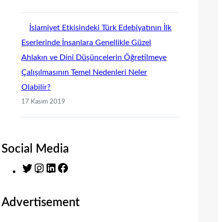
İslamiyet Etkisindeki Türk Edebiyatının İlk
Eserlerinde İnsanlara Genellikle Güzel
Ahlakın ve Dinî Düşüncelerin Öğretilmeye
Çalışılmasının Temel Nedenleri Neler
Olabilir?
17 Kasım 2019
Social Media
T
I
L
F
w
n
i
a
i
s
n
c
Advertisement
t
t
k
e