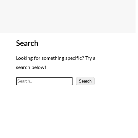
Search
Looking for something specific? Try a
search below!
A
Search
r
a