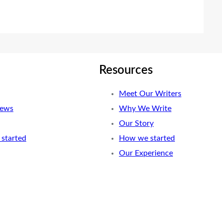
Resources
Meet Our Writers
News
Why We Write
Our Story
started
How we started
Our Experience