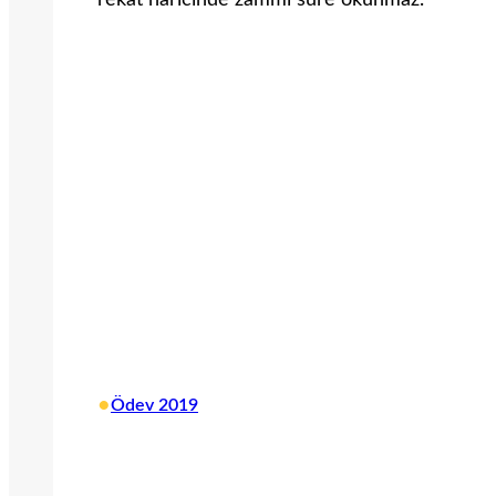
rekat haricinde zammı sure okunmaz.
•
Ödev 2019