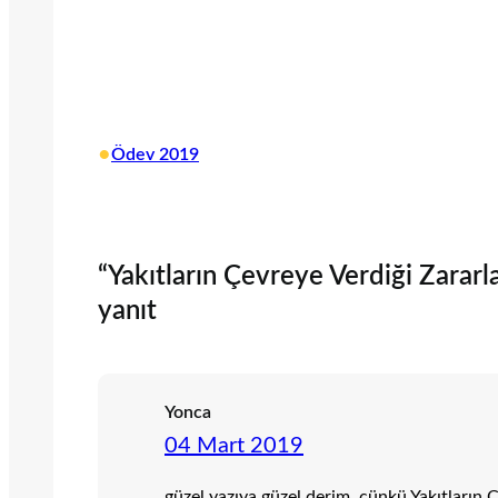
•
Ödev 2019
“Yakıtların Çevreye Verdiği Zarar
yanıt
Yonca
04 Mart 2019
güzel yazıya güzel derim, çünkü Yakıtların