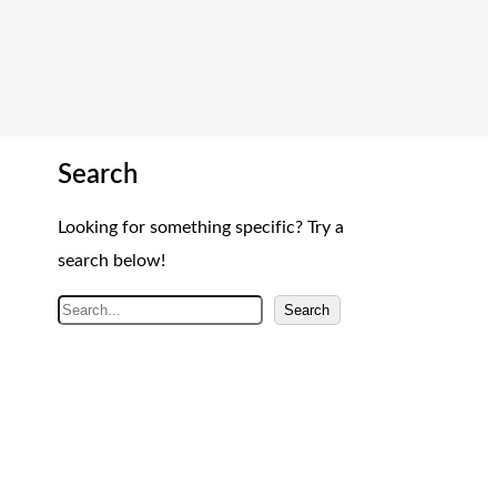
Search
Looking for something specific? Try a
search below!
A
Search
r
a