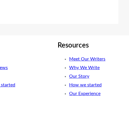
Resources
Meet Our Writers
News
Why We Write
Our Story
started
How we started
Our Experience