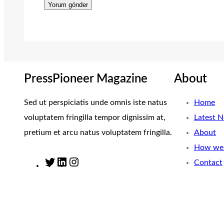
PressPioneer Magazine
About
Sed ut perspiciatis unde omnis iste natus
Home
voluptatem fringilla tempor dignissim at,
Latest 
pretium et arcu natus voluptatem fringilla.
About
How we 
Contact
T
L
I
w
i
n
i
n
s
t
k
t
t
e
a