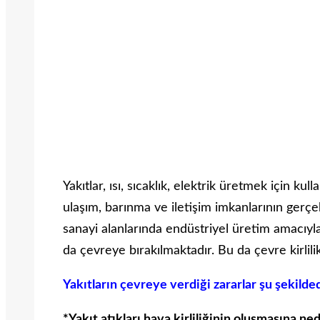
Yakıtlar, ısı, sıcaklık, elektrik üretmek için kull
ulaşım, barınma ve iletişim imkanlarının gerçekl
sanayi alanlarında endüstriyel üretim amacıyla 
da çevreye bırakılmaktadır. Bu da çevre kirlil
Yakıtların çevreye verdiği zararlar şu şekilded
*Yakıt atıkları hava kirliliğinin oluşmasına ned