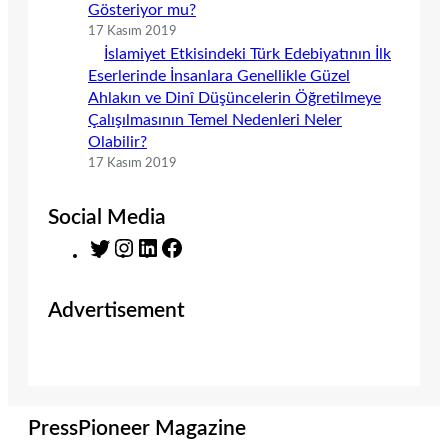
Gösteriyor mu?
17 Kasım 2019
İslamiyet Etkisindeki Türk Edebiyatının İlk
Eserlerinde İnsanlara Genellikle Güzel
Ahlakın ve Dinî Düşüncelerin Öğretilmeye
Çalışılmasının Temel Nedenleri Neler
Olabilir?
17 Kasım 2019
Social Media
T
I
L
F
w
n
i
a
i
s
n
c
Advertisement
t
t
k
e
t
a
e
b
e
g
d
o
r
r
I
o
a
n
k
m
PressPioneer Magazine