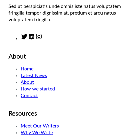
Sed ut perspiciatis unde omnis iste natus voluptatem
fringilla tempor dignissim at, pretium et arcu natus
voluptatem fringilla.
T
L
I
w
i
n
i
n
s
About
t
k
t
t
e
a
Home
e
d
g
Latest News
r
I
r
About
n
a
How we started
m
Contact
Resources
Meet Our Writers
Why We Write