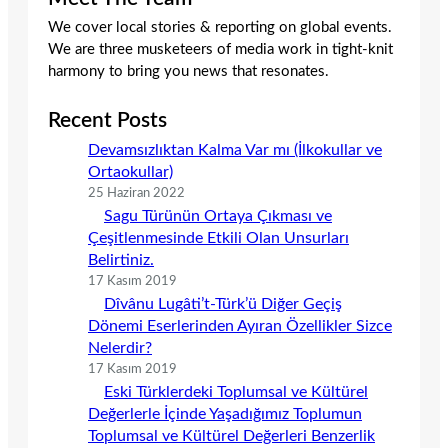
We cover local stories & reporting on global events.
We are three musketeers of media work in tight-knit
harmony to bring you news that resonates.
Recent Posts
Devamsızlıktan Kalma Var mı (İlkokullar ve
Ortaokullar)
25 Haziran 2022
Sagu Türünün Ortaya Çıkması ve
Çeşitlenmesinde Etkili Olan Unsurları
Belirtiniz.
17 Kasım 2019
Dîvânu Lugâti’t-Türk’ü Diğer Geçiş
Dönemi Eserlerinden Ayıran Özellikler Sizce
Nelerdir?
17 Kasım 2019
Eski Türklerdeki Toplumsal ve Kültürel
Değerlerle İçinde Yaşadığımız Toplumun
Toplumsal ve Kültürel Değerleri Benzerlik