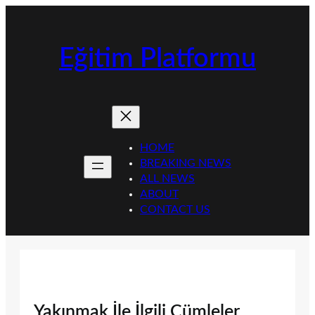
İçeriğe
geç
Eğitim Platformu
HOME
BREAKING NEWS
ALL NEWS
ABOUT
CONTACT US
Yakınmak İle İlgili Cümleler