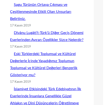
Sagu Türünün Ortaya Çıkması ve
Çeşitlenmesinde Etkili Olan Unsurları
Belirtiniz.
17 Kasım 2019
Dîvânu Lugâti’t-Türk’ü Diğer Geçiş Dönemi
Eserlerinden Ayıran Özellikler Sizce Nelerdir?
17 Kasım 2019
Eski Türklerdeki Toplumsal ve Kültürel
Değerlerle İçinde Yaşadığımız Toplumun
Toplumsal ve Kültürel Değerleri Benzerlik
Gösteriyor mu?
17 Kasım 2019
İslamiyet Etkisindeki Türk Edebiyatının İlk
Eserlerinde İnsanlara Genellikle Güzel
Ahlakın ve Dinî Düşüncelerin Öğretilmeye