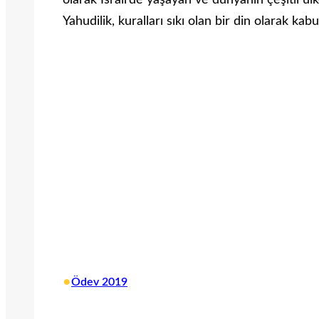
olarak İsrail’de yaşayan ve dünyanın çeşitli ü
Yahudilik, kuralları sıkı olan bir din olarak kab
•
Ödev 2019