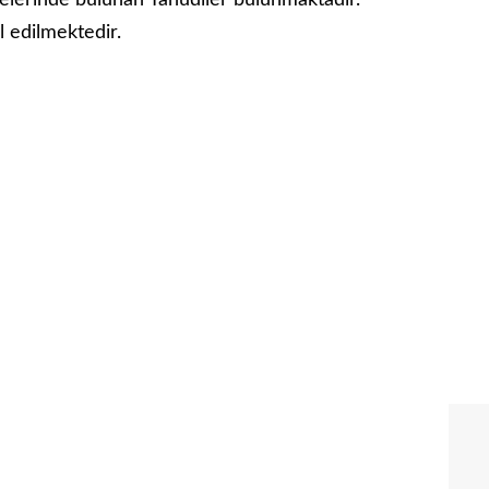
lkelerinde bulunan Yahudiler bulunmaktadır.
ul edilmektedir.