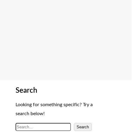
Search
Looking for something specific? Try a
search below!
A
Search