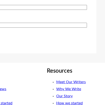
Resources
Meet Our Writers
News
Why We Write
Our Story
started
How we started