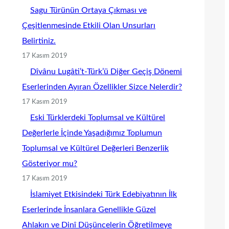
Sagu Türünün Ortaya Çıkması ve
Çeşitlenmesinde Etkili Olan Unsurları
Belirtiniz.
17 Kasım 2019
Dîvânu Lugâti’t-Türk’ü Diğer Geçiş Dönemi
Eserlerinden Ayıran Özellikler Sizce Nelerdir?
17 Kasım 2019
Eski Türklerdeki Toplumsal ve Kültürel
Değerlerle İçinde Yaşadığımız Toplumun
Toplumsal ve Kültürel Değerleri Benzerlik
Gösteriyor mu?
17 Kasım 2019
İslamiyet Etkisindeki Türk Edebiyatının İlk
Eserlerinde İnsanlara Genellikle Güzel
Ahlakın ve Dinî Düşüncelerin Öğretilmeye