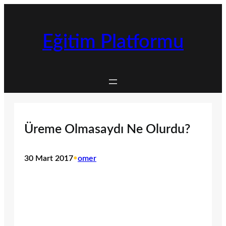
İçeriğe
geç
Eğitim Platformu
Üreme Olmasaydı Ne Olurdu?
30 Mart 2017
•
omer