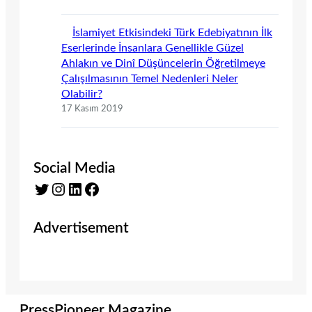
İslamiyet Etkisindeki Türk Edebiyatının İlk
Eserlerinde İnsanlara Genellikle Güzel
Ahlakın ve Dinî Düşüncelerin Öğretilmeye
Çalışılmasının Temel Nedenleri Neler
Olabilir?
17 Kasım 2019
Social Media
Twitter
Instagram
LinkedIn
Facebook
Advertisement
PressPioneer Magazine