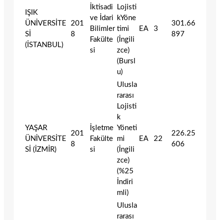
İktisadi
Lojisti
IŞIK
ve İdari
kYöne
ÜNİVERSİTE
201
301.66
Bilimler
timi
EA
3
Sİ
8
897
Fakülte
(İngili
(İSTANBUL)
si
zce)
(Bursl
u)
Ulusla
rarası
Lojisti
k
YAŞAR
İşletme
Yöneti
201
226.25
ÜNİVERSİTE
Fakülte
mi
EA
22
8
606
Sİ (İZMİR)
si
(İngili
zce)
(%25
İndiri
mli)
Ulusla
rarası