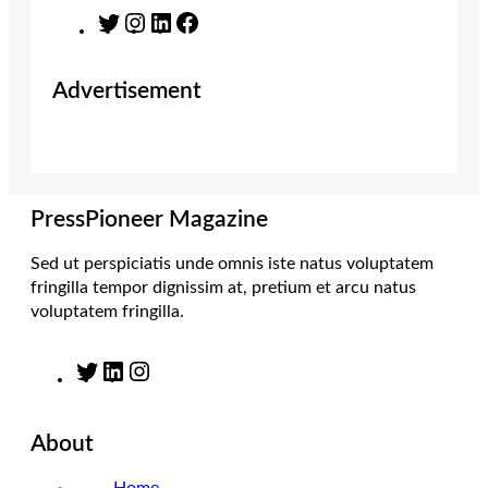
T
I
L
F
w
n
i
a
i
s
n
c
Advertisement
t
t
k
e
t
a
e
b
e
g
d
o
r
r
I
o
a
n
k
m
PressPioneer Magazine
Sed ut perspiciatis unde omnis iste natus voluptatem
fringilla tempor dignissim at, pretium et arcu natus
voluptatem fringilla.
T
L
I
w
i
n
i
n
s
About
t
k
t
t
e
a
Home