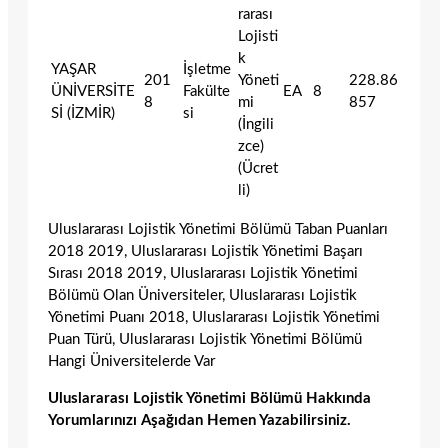
rarası
Lojisti
k
YAŞAR
İşletme
201
Yöneti
228.86
ÜNİVERSİTE
Fakülte
EA
8
8
mi
857
Sİ (İZMİR)
si
(İngili
zce)
(Ücret
li)
Uluslararası Lojistik Yönetimi Bölümü Taban Puanları
2018 2019, Uluslararası Lojistik Yönetimi Başarı
Sırası 2018 2019, Uluslararası Lojistik Yönetimi
Bölümü Olan Üniversiteler, Uluslararası Lojistik
Yönetimi Puanı 2018, Uluslararası Lojistik Yönetimi
Puan Türü, Uluslararası Lojistik Yönetimi Bölümü
Hangi Üniversitelerde Var
Uluslararası Lojistik Yönetimi Bölümü Hakkında
Yorumlarınızı Aşağıdan Hemen Yazabilirsiniz.