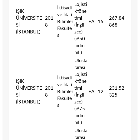
Lojisti
İktisadi
IŞIK
kYöne
ve İdari
ÜNİVERSİTE
201
timi
267.84
Bilimler
EA
15
Sİ
8
(İngili
868
Fakülte
(İSTANBUL)
zce)
si
(%50
İndiri
mli)
Ulusla
rarası
Lojisti
İktisadi
IŞIK
kYöne
ve İdari
ÜNİVERSİTE
201
timi
231.52
Bilimler
EA
12
Sİ
8
(İngili
325
Fakülte
(İSTANBUL)
zce)
si
(%75
İndiri
mli)
Ulusla
rarası