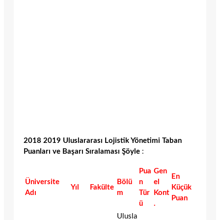
2018 2019 Uluslararası Lojistik Yönetimi Taban
Puanları ve Başarı Sıralaması Şöyle
:
Pua
Gen
En
Üniversite
Bölü
n
el
Yıl
Fakülte
Küçük
Adı
m
Tür
Kont
Puan
ü
.
Ulusla