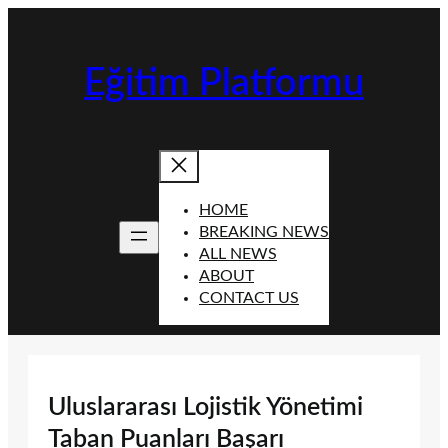
İçeriğe
geç
Eğitim Platformu
HOME
BREAKING NEWS
ALL NEWS
ABOUT
CONTACT US
Uluslararası Lojistik Yönetimi
Taban Puanları Başarı