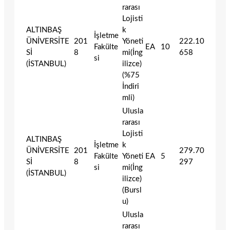
rarası
Lojisti
ALTINBAŞ
k
İşletme
ÜNİVERSİTE
201
Yöneti
222.10
Fakülte
EA
10
Sİ
8
mi(İng
658
si
(İSTANBUL)
ilizce)
(%75
İndiri
mli)
Ulusla
rarası
Lojisti
ALTINBAŞ
İşletme
k
ÜNİVERSİTE
201
279.70
Fakülte
Yöneti
EA
5
Sİ
8
297
si
mi(İng
(İSTANBUL)
ilizce)
(Bursl
u)
Ulusla
rarası