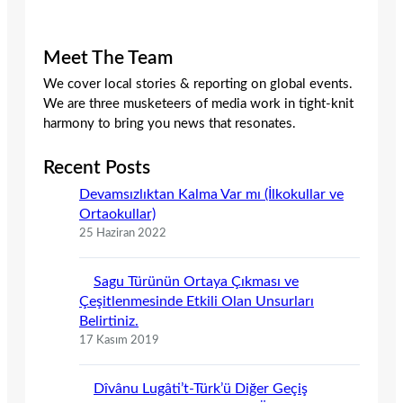
Meet The Team
We cover local stories & reporting on global events.
We are three musketeers of media work in tight-knit
harmony to bring you news that resonates.
Recent Posts
Devamsızlıktan Kalma Var mı (İlkokullar ve
Ortaokullar)
25 Haziran 2022
Sagu Türünün Ortaya Çıkması ve
Çeşitlenmesinde Etkili Olan Unsurları
Belirtiniz.
17 Kasım 2019
Dîvânu Lugâti’t-Türk’ü Diğer Geçiş