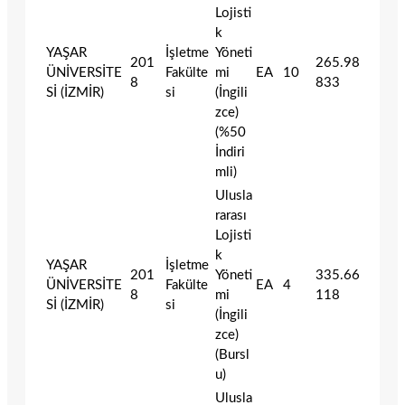
Lojisti
k
YAŞAR
İşletme
Yöneti
201
265.98
ÜNİVERSİTE
Fakülte
mi
EA
10
8
833
Sİ (İZMİR)
si
(İngili
zce)
(%50
İndiri
mli)
Ulusla
rarası
Lojisti
k
YAŞAR
İşletme
201
Yöneti
335.66
ÜNİVERSİTE
Fakülte
EA
4
8
mi
118
Sİ (İZMİR)
si
(İngili
zce)
(Bursl
u)
Ulusla