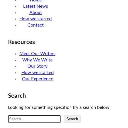
e
d
g
Latest News
r
I
r
About
n
a
How we started
m
Contact
Resources
Meet Our Writers
Why We Write
Our Story
How we started
Our Experience
Search
Looking for something specific? Try a search below!
A
Search
r