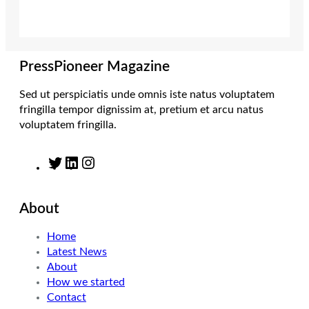
t
a
e
b
e
g
d
o
r
r
I
o
a
n
k
m
PressPioneer Magazine
Sed ut perspiciatis unde omnis iste natus voluptatem
fringilla tempor dignissim at, pretium et arcu natus
voluptatem fringilla.
T
L
I
w
i
n
i
n
s
About
t
k
t
t
e
a
Home
e
d
g
Latest News
r
I
r
About
n
a
How we started
m
Contact