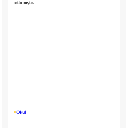
arttırmıştır.
•
Okul