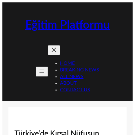
İçeriğe
geç
Eğitim Platformu
HOME
BREAKING NEWS
ALL NEWS
ABOUT
CONTACT US
Türkiye’de Kırsal Nüfusun