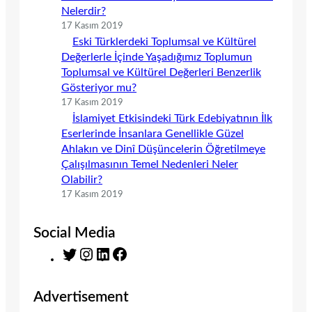
Nelerdir?
17 Kasım 2019
Eski Türklerdeki Toplumsal ve Kültürel
Değerlerle İçinde Yaşadığımız Toplumun
Toplumsal ve Kültürel Değerleri Benzerlik
Gösteriyor mu?
17 Kasım 2019
İslamiyet Etkisindeki Türk Edebiyatının İlk
Eserlerinde İnsanlara Genellikle Güzel
Ahlakın ve Dinî Düşüncelerin Öğretilmeye
Çalışılmasının Temel Nedenleri Neler
Olabilir?
17 Kasım 2019
Social Media
T
I
L
F
w
n
i
a
i
s
n
c
Advertisement
t
t
k
e