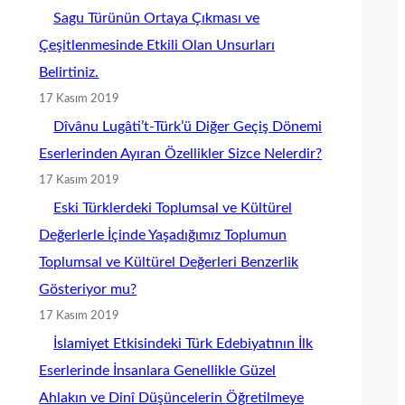
Sagu Türünün Ortaya Çıkması ve
Çeşitlenmesinde Etkili Olan Unsurları
Belirtiniz.
17 Kasım 2019
Dîvânu Lugâti’t-Türk’ü Diğer Geçiş Dönemi
Eserlerinden Ayıran Özellikler Sizce Nelerdir?
17 Kasım 2019
Eski Türklerdeki Toplumsal ve Kültürel
Değerlerle İçinde Yaşadığımız Toplumun
Toplumsal ve Kültürel Değerleri Benzerlik
Gösteriyor mu?
17 Kasım 2019
İslamiyet Etkisindeki Türk Edebiyatının İlk
Eserlerinde İnsanlara Genellikle Güzel
Ahlakın ve Dinî Düşüncelerin Öğretilmeye