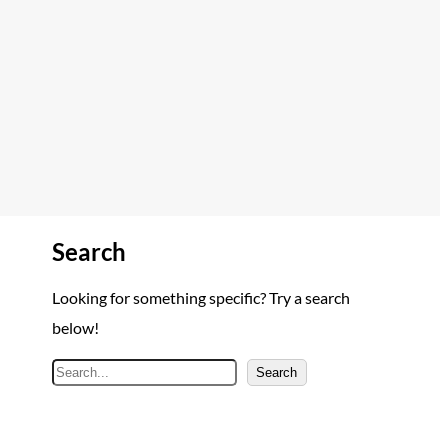
Search
Looking for something specific? Try a search
below!
A
Search
r
a