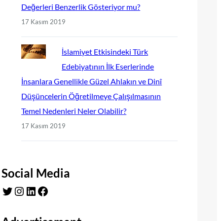
Değerleri Benzerlik Gösteriyor mu?
17 Kasım 2019
İslamiyet Etkisindeki Türk
Edebiyatının İlk Eserlerinde
İnsanlara Genellikle Güzel Ahlakın ve Dinî
Düşüncelerin Öğretilmeye Çalışılmasının
Temel Nedenleri Neler Olabilir?
17 Kasım 2019
Social Media
Twitter
Instagram
LinkedIn
Facebook