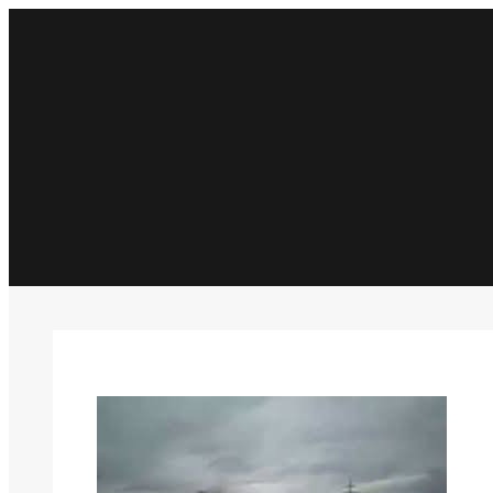
İçeriğe
geç