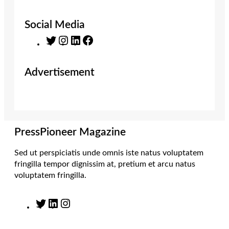
Social Media
T
I
L
F
w
n
i
a
i
s
n
c
Advertisement
t
t
k
e
t
a
e
b
e
g
d
o
r
r
I
o
a
n
k
m
PressPioneer Magazine
Sed ut perspiciatis unde omnis iste natus voluptatem
fringilla tempor dignissim at, pretium et arcu natus
voluptatem fringilla.
T
L
I
w
i
n
i
n
s