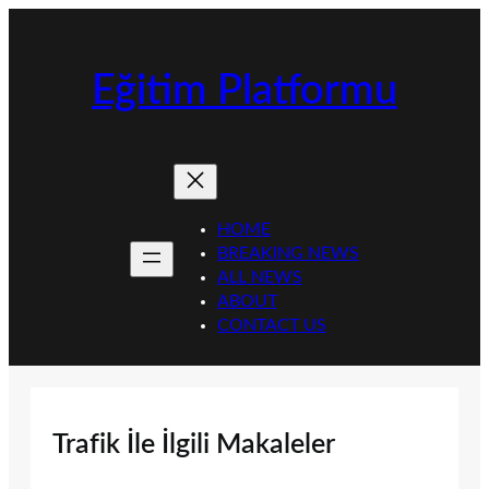
İçeriğe
geç
Eğitim Platformu
HOME
BREAKING NEWS
ALL NEWS
ABOUT
CONTACT US
Trafik İle İlgili Makaleler