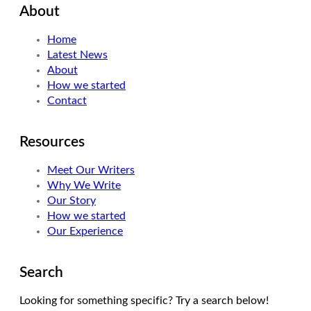
About
t
k
t
t
e
a
Home
e
d
g
Latest News
r
I
r
About
n
a
How we started
m
Contact
Resources
Meet Our Writers
Why We Write
Our Story
How we started
Our Experience
Search
Looking for something specific? Try a search below!