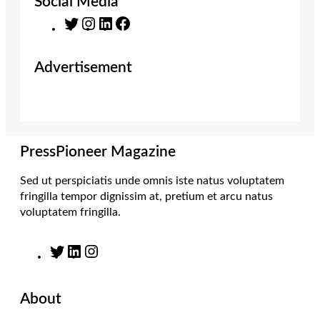
Social Media
T
I
L
F
w
n
i
a
i
s
n
c
Advertisement
t
t
k
e
t
a
e
b
e
g
d
o
r
r
I
o
a
n
k
m
PressPioneer Magazine
Sed ut perspiciatis unde omnis iste natus voluptatem
fringilla tempor dignissim at, pretium et arcu natus
voluptatem fringilla.
T
L
I
w
i
n
i
n
s
About
t
k
t
t
e
a