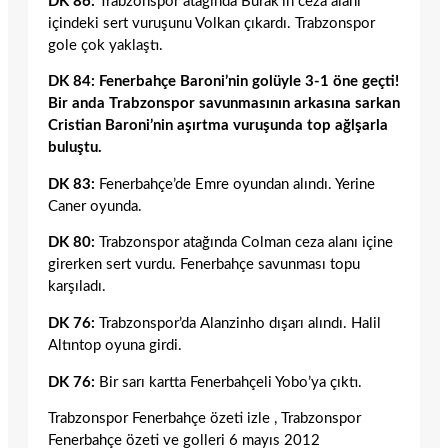
DK 86:
Trabzonspor atağında Burak’ın ceza alanı
içindeki sert vuruşunu Volkan çıkardı. Trabzonspor
gole çok yaklaştı.
DK 84: Fenerbahçe Baroni’nin golüyle 3-1 öne geçti!
Bir anda Trabzonspor savunmasının arkasına sarkan
Cristian Baroni’nin aşırtma vuruşunda top ağlşarla
buluştu.
DK 83:
Fenerbahçe’de Emre oyundan alındı. Yerine
Caner oyunda.
DK 80:
Trabzonspor atağında Colman ceza alanı içine
girerken sert vurdu. Fenerbahçe savunması topu
karşıladı.
DK 76:
Trabzonspor’da Alanzinho dışarı alındı. Halil
Altıntop oyuna girdi.
DK 76:
Bir sarı kartta Fenerbahçeli Yobo’ya çıktı.
Trabzonspor Fenerbahçe özeti izle , Trabzonspor
Fenerbahçe özeti ve golleri 6 mayıs 2012