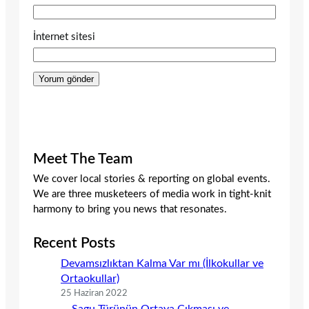
İnternet sitesi
Meet The Team
We cover local stories & reporting on global events.
We are three musketeers of media work in tight-knit
harmony to bring you news that resonates.
Recent Posts
Devamsızlıktan Kalma Var mı (İlkokullar ve
Ortaokullar)
25 Haziran 2022
Sagu Türünün Ortaya Çıkması ve