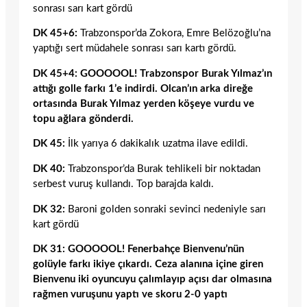
sonrası sarı kart gördü
DK 45+6:
Trabzonspor’da Zokora, Emre Belözoğlu’na
yaptığı sert müdahele sonrası sarı kartı gördü.
DK 45+4: GOOOOOL! Trabzonspor Burak Yılmaz’ın
attığı golle farkı 1’e indirdi. Olcan’ın arka direğe
ortasında Burak Yılmaz yerden köşeye vurdu ve
topu ağlara gönderdi.
DK 45:
İlk yarıya 6 dakikalık uzatma ilave edildi.
DK 40:
Trabzonspor’da Burak tehlikeli bir noktadan
serbest vuruş kullandı. Top barajda kaldı.
DK 32:
Baroni golden sonraki sevinci nedeniyle sarı
kart gördü
DK 31: GOOOOOL! Fenerbahçe Bienvenu’nün
golüyle farkı ikiye çıkardı. Ceza alanına içine giren
Bienvenu iki oyuncuyu çalımlayıp açısı dar olmasına
rağmen vuruşunu yaptı ve skoru 2-0 yaptı