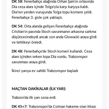
DK 58:
Fenerbahçe atağında Orhan Şam’ın ortasında
Dia ceza alanı içinde Tolga’yla karşı karşıya kaldı.
Dia’nın yerden vuruşunda Tolga topu kornere çeldi.
Fenerbahçe 3. gole çok yaklaştı.
DK 54:
Orta alanda gelişen Fenerbahçe atağında
Cristian’ın pasında Stoch savunmanın arkasına sarkma
düşüncesindeydi ancak son anda Glowacki araya girdi
ve tehlikeyi önledi.
DK 48:
Fenerbahçe’de Stoch korneri kullandı. Ceza
alanı içinden seken topa Dia vurdu. Trabzonspor
savunması araya girdi.
İkinci yarıya ev sahibi Trabzonspor başladı
MAÇTAN DAKİKALAR (İLK YARI)
Trabzon’da ilk yarı sona erdi.
DK 45+7:
Trabzonspor’da Colman hakeme olan itirazı