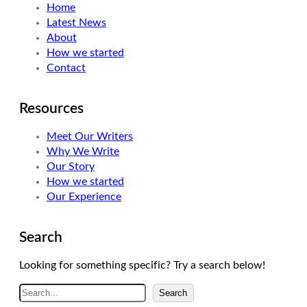
Home
e
d
g
Latest News
r
I
r
About
n
a
How we started
m
Contact
Resources
Meet Our Writers
Why We Write
Our Story
How we started
Our Experience
Search
Looking for something specific? Try a search below!
A
Search
r