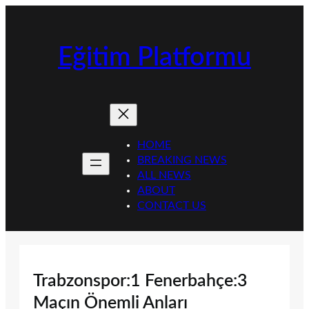
İçeriğe
geç
Eğitim Platformu
HOME
BREAKING NEWS
ALL NEWS
ABOUT
CONTACT US
Trabzonspor:1 Fenerbahçe:3
Maçın Önemli Anları