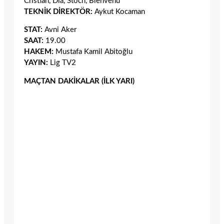
Cristian, Dia, Stoch, Bienvenu
TEKNİK DİREKTÖR:
Aykut Kocaman
STAT:
Avni Aker
SAAT:
19.00
HAKEM:
Mustafa Kamil Abitoğlu
YAYIN:
Lig TV2
MAÇTAN DAKİKALAR (İLK YARI)