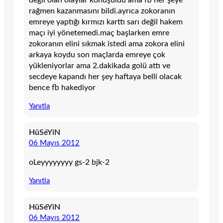
değil olan olaylar konuşuldu ama fb her şeye
rağmen kazanmasını bildi.ayrıca zokoranın
emreye yaptığı kırmızı karttı sarı değil hakem
maçı iyi yönetemedi.maç başlarken emre
zokoranın elini sıkmak istedi ama zokora elini
arkaya koydu son maçlarda emreye çok
yükleniyorlar ama 2.dakikada golü attı ve
secdeye kapandı her şey haftaya belli olacak
bence fb hakediyor
Yanıtla
HüSéYiN
06 Mayıs 2012
oLeyyyyyyyy gs-2 bjk-2
Yanıtla
HüSéYiN
06 Mayıs 2012