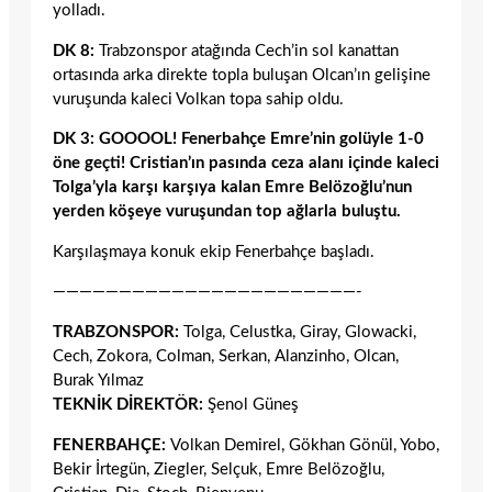
yolladı.
DK 8:
Trabzonspor atağında Cech’in sol kanattan
ortasında arka direkte topla buluşan Olcan’ın gelişine
vuruşunda kaleci Volkan topa sahip oldu.
DK 3: GOOOOL! Fenerbahçe Emre’nin golüyle 1-0
öne geçti! Cristian’ın pasında ceza alanı içinde kaleci
Tolga’yla karşı karşıya kalan Emre Belözoğlu’nun
yerden köşeye vuruşundan top ağlarla buluştu.
Karşılaşmaya konuk ekip Fenerbahçe başladı.
———————————————————————-
T
RABZONSPOR:
Tolga, Celustka, Giray, Glowacki,
Cech, Zokora, Colman, Serkan, Alanzinho, Olcan,
Burak Yılmaz
TEKNİK DİREKTÖR:
Şenol Güneş
FENERBAHÇE:
Volkan Demirel, Gökhan Gönül, Yobo,
Bekir İrtegün, Ziegler, Selçuk, Emre Belözoğlu,