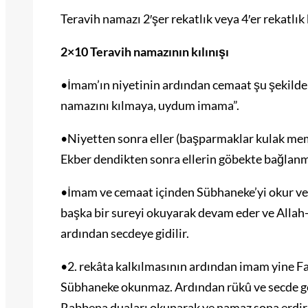
Teravih namazı 2′şer rekatlık veya 4′er rekatlık 
2×10 Teravih namazının kılınışı
•İmam’ın niyetinin ardından cemaat şu şekilde n
namazını kılmaya, uydum imama”.
•Niyetten sonra eller (başparmaklar kulak meme
Ekber dendikten sonra ellerin göbekte bağlanma
•İmam ve cemaat içinden Sübhaneke’yi okur ve 
başka bir sureyi okuyarak devam eder ve Allah-
ardından secdeye gidilir.
•2. rekâta kalkılmasının ardından imam yine Fa
Sübhaneke okunmaz. Ardından rükû ve secde gel
Rabbena duaları okunarak ve namaz sona erdiri