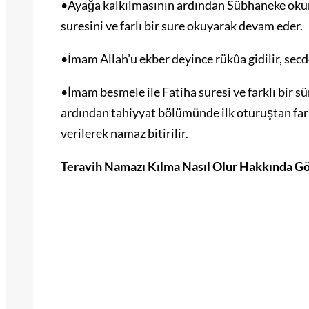
•Ayağa kalkılmasının ardından Sübhaneke okun
suresini ve farlı bir sure okuyarak devam eder.
•İmam Allah’u ekber deyince rükûa gidilir, secd
•İmam besmele ile Fatiha suresi ve farklı bir sü
ardından tahiyyat bölümünde ilk oturuştan far
verilerek namaz bitirilir.
Teravih Namazı Kılma Nasıl Olur Hakkında Gö