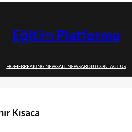
Eğitim Platformu
HOME
BREAKING NEWS
ALL NEWS
ABOUT
CONTACT US
nır Kısaca