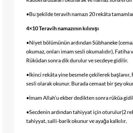
•Bu şekilde teravih namazı 20 rekâta tamamlan
4×10 Teravih namazının kılınışı
•Niyet bölümünün ardından Sübhaneke (cemaat d
okumaz, onları imam sesli okumalıdır), Fatiha ve
Rükûdan sonra dik durulur ve secdeye gidilir.
•İkinci rekâta yine besmele çekilerek başlanır, 
sesli olarak okunur. Burada cemaat bir şey oku
•İmam Allah’u ekber dedikten sonra rükûa gidili
•Secdenin ardından tahiyyat için oturulur(2 rek
tahiyyat, salli-barik okunur ve ayağa kalkılır.