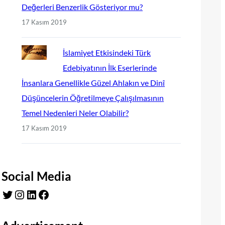
Değerleri Benzerlik Gösteriyor mu?
17 Kasım 2019
İslamiyet Etkisindeki Türk
Edebiyatının İlk Eserlerinde
İnsanlara Genellikle Güzel Ahlakın ve Dinî
Düşüncelerin Öğretilmeye Çalışılmasının
Temel Nedenleri Neler Olabilir?
17 Kasım 2019
Social Media
Twitter
Instagram
LinkedIn
Facebook