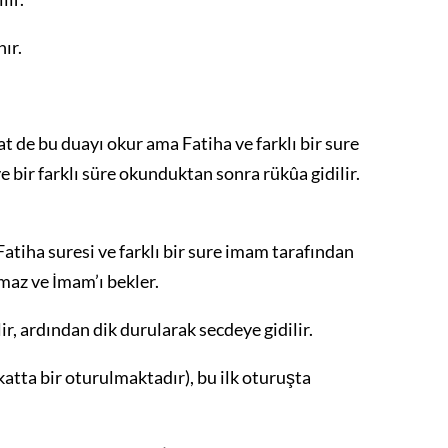
ır.
e bu duayı okur ama Fatiha ve farklı bir sure
 bir farklı süre okunduktan sonra rükûa gidilir.
Fatiha suresi ve farklı bir sure imam tarafından
maz ve İmam’ı bekler.
r, ardından dik durularak secdeye gidilir.
atta bir oturulmaktadır), bu ilk oturuşta