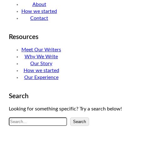
About
n
a
How we started
m
Contact
Resources
Meet Our Writers
Why We Write
Our Story
How we started
Our Experience
Search
Looking for something specific? Try a search below!
A
Search
r
a