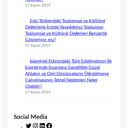
17 Kasım 2019
Eski Türklerdeki Toplumsal ve Kültürel
Değerlerle İçinde Yaşadığımız Toplumun
Toplumsal ve Kültürel Değerleri Benzerlik
Gösteriyor mu?
17 Kasım 2019
İslamiyet Etkisindeki Türk Edebiyatının İlk
Eserlerinde İnsanlara Genellikle Güzel
Ahlakın ve Dinî Düşüncelerin Öğretilmeye
Çalışılmasının Temel Nedenleri Neler
Olabilir?
17 Kasım 2019
Social Media
T
I
L
F