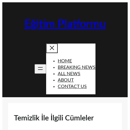
İçeriğe
geç
Eğitim Platformu
HOME
BREAKING NEWS
ALL NEWS
ABOUT
CONTACT US
Temizlik İle İlgili Cümleler