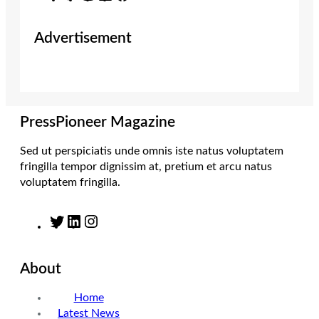
w
n
i
a
i
s
n
c
Advertisement
t
t
k
e
t
a
e
b
e
g
d
o
r
r
I
o
a
n
k
m
PressPioneer Magazine
Sed ut perspiciatis unde omnis iste natus voluptatem
fringilla tempor dignissim at, pretium et arcu natus
voluptatem fringilla.
T
L
I
w
i
n
i
n
s
About
t
k
t
t
e
a
Home
e
d
g
Latest News
r
I
r