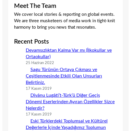
Meet The Team
We cover local stories & reporting on global events.
We are three musketeers of media work in tight-knit
harmony to bring you news that resonates.
Recent Posts
Devamsızlıktan Kalma Var mı (İlkokullar ve
Ortaokullar)
25 Haziran 2022
Sagu Türünün Ortaya Çıkması ve
Çeşitlenmesinde Etkili Olan Unsurları
Belirtiniz.
17 Kasım 2019
Dîvânu Lugâti’t-Türk’ü Diğer Geçiş
Dönemi Eserlerinden Ayıran Özellikler Sizce
Nelerdir?
17 Kasım 2019
Eski Türklerdeki Toplumsal ve Kültürel
Değerlerle İçinde Yaşadığımız Toplumun