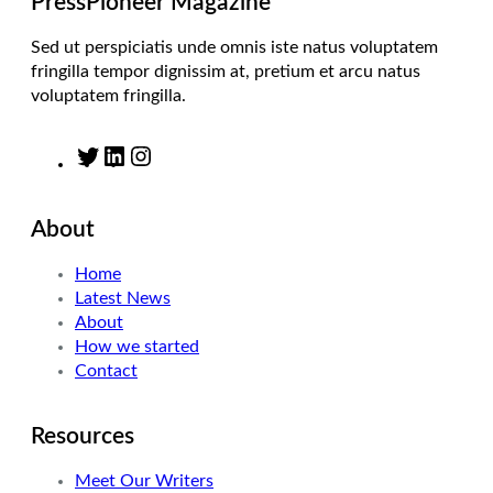
PressPioneer Magazine
Sed ut perspiciatis unde omnis iste natus voluptatem
fringilla tempor dignissim at, pretium et arcu natus
voluptatem fringilla.
T
L
I
w
i
n
i
n
s
About
t
k
t
t
e
a
Home
e
d
g
Latest News
r
I
r
About
n
a
How we started
m
Contact
Resources
Meet Our Writers