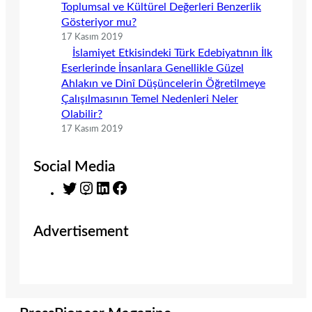
Toplumsal ve Kültürel Değerleri Benzerlik
Gösteriyor mu?
17 Kasım 2019
İslamiyet Etkisindeki Türk Edebiyatının İlk
Eserlerinde İnsanlara Genellikle Güzel
Ahlakın ve Dinî Düşüncelerin Öğretilmeye
Çalışılmasının Temel Nedenleri Neler
Olabilir?
17 Kasım 2019
Social Media
T
I
L
F
w
n
i
a
i
s
n
c
Advertisement
t
t
k
e
t
a
e
b
e
g
d
o
r
r
I
o
a
n
k
m