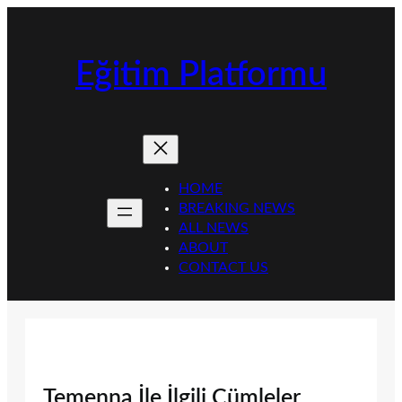
İçeriğe
geç
Eğitim Platformu
HOME
BREAKING NEWS
ALL NEWS
ABOUT
CONTACT US
Temenna İle İlgili Cümleler