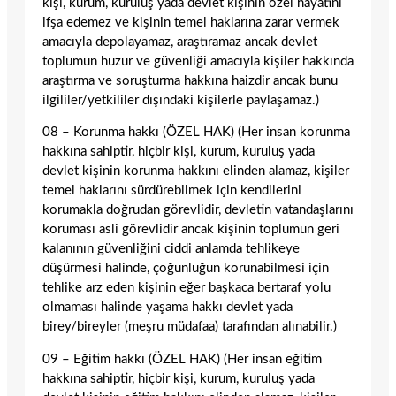
kişi, kurum, kuruluş yada devlet kişinin özel hayatını
ifşa edemez ve kişinin temel haklarına zarar vermek
amacıyla depolayamaz, araştıramaz ancak devlet
toplumun huzur ve güvenliği amacıyla kişiler hakkında
araştırma ve soruşturma hakkına haizdir ancak bunu
ilgililer/yetkililer dışındaki kişilerle paylaşamaz.)
08 – Korunma hakkı (ÖZEL HAK) (Her insan korunma
hakkına sahiptir, hiçbir kişi, kurum, kuruluş yada
devlet kişinin korunma hakkını elinden alamaz, kişiler
temel haklarını sürdürebilmek için kendilerini
korumakla doğrudan görevlidir, devletin vatandaşlarını
koruması asli görevlidir ancak kişinin toplumun geri
kalanının güvenliğini ciddi anlamda tehlikeye
düşürmesi halinde, çoğunluğun korunabilmesi için
tehlike arz eden kişinin eğer başkaca bertaraf yolu
olmaması halinde yaşama hakkı devlet yada
birey/bireyler (meşru müdafaa) tarafından alınabilir.)
09 – Eğitim hakkı (ÖZEL HAK) (Her insan eğitim
hakkına sahiptir, hiçbir kişi, kurum, kuruluş yada