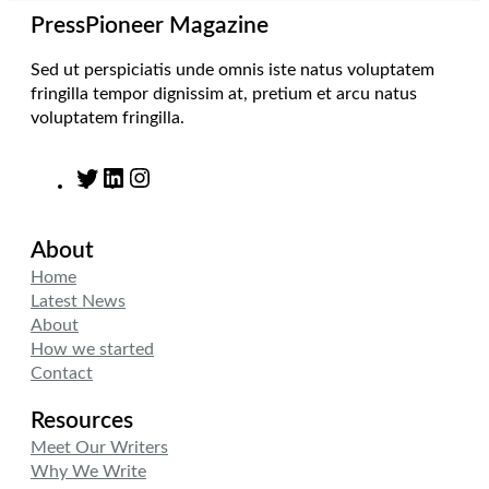
m
PressPioneer Magazine
Sed ut perspiciatis unde omnis iste natus voluptatem
fringilla tempor dignissim at, pretium et arcu natus
voluptatem fringilla.
T
L
I
w
i
n
i
n
s
About
t
k
t
t
e
a
Home
e
d
g
Latest News
r
I
r
About
n
a
How we started
m
Contact
Resources
Meet Our Writers
Why We Write