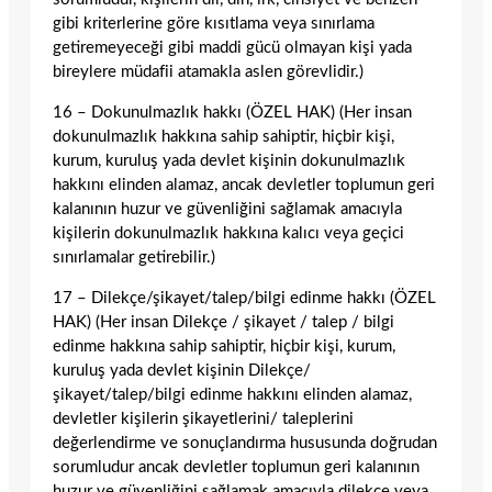
gibi kriterlerine göre kısıtlama veya sınırlama
getiremeyeceği gibi maddi gücü olmayan kişi yada
bireylere müdafii atamakla aslen görevlidir.)
16 – Dokunulmazlık hakkı (ÖZEL HAK) (Her insan
dokunulmazlık hakkına sahip sahiptir, hiçbir kişi,
kurum, kuruluş yada devlet kişinin dokunulmazlık
hakkını elinden alamaz, ancak devletler toplumun geri
kalanının huzur ve güvenliğini sağlamak amacıyla
kişilerin dokunulmazlık hakkına kalıcı veya geçici
sınırlamalar getirebilir.)
17 – Dilekçe/şikayet/talep/bilgi edinme hakkı (ÖZEL
HAK) (Her insan Dilekçe / şikayet / talep / bilgi
edinme hakkına sahip sahiptir, hiçbir kişi, kurum,
kuruluş yada devlet kişinin Dilekçe/
şikayet/talep/bilgi edinme hakkını elinden alamaz,
devletler kişilerin şikayetlerini/ taleplerini
değerlendirme ve sonuçlandırma hususunda doğrudan
sorumludur ancak devletler toplumun geri kalanının
huzur ve güvenliğini sağlamak amacıyla dilekçe veya