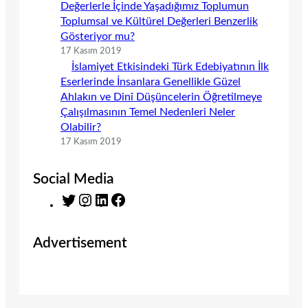
Değerlerle İçinde Yaşadığımız Toplumun
Toplumsal ve Kültürel Değerleri Benzerlik
Gösteriyor mu?
17 Kasım 2019
İslamiyet Etkisindeki Türk Edebiyatının İlk
Eserlerinde İnsanlara Genellikle Güzel
Ahlakın ve Dinî Düşüncelerin Öğretilmeye
Çalışılmasının Temel Nedenleri Neler
Olabilir?
17 Kasım 2019
Social Media
T
I
L
F
w
n
i
a
i
s
n
c
Advertisement
t
t
k
e
t
a
e
b
e
g
d
o
r
r
I
o
a
n
k