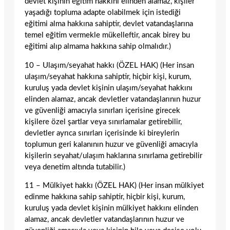
devlet kişinin eğitim hakkını elinden alamaz, kişiler
yaşadığı topluma adapte olabilmek için istediği
eğitimi alma hakkına sahiptir, devlet vatandaşlarına
temel eğitim vermekle mükelleftir, ancak birey bu
eğitimi alıp almama hakkına sahip olmalıdır.)
10 – Ulaşım/seyahat hakkı (ÖZEL HAK) (Her insan
ulaşım/seyahat hakkına sahiptir, hiçbir kişi, kurum,
kuruluş yada devlet kişinin ulaşım/seyahat hakkını
elinden alamaz, ancak devletler vatandaşlarının huzur
ve güvenliği amacıyla sınırları içerisine girecek
kişilere özel şartlar veya sınırlamalar getirebilir,
devletler ayrıca sınırları içerisinde ki bireylerin
toplumun geri kalanının huzur ve güvenliği amacıyla
kişilerin seyahat/ulaşım haklarına sınırlama getirebilir
veya denetim altında tutabilir.)
11 – Mülkiyet hakkı (ÖZEL HAK) (Her insan mülkiyet
edinme hakkına sahip sahiptir, hiçbir kişi, kurum,
kuruluş yada devlet kişinin mülkiyet hakkını elinden
alamaz, ancak devletler vatandaşlarının huzur ve