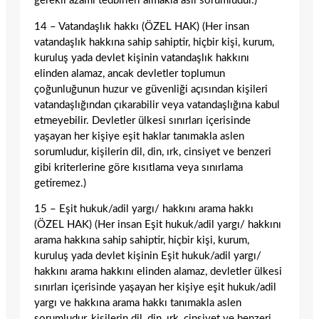
gerekli azami tedbirleri almakla asli sorumludur.)
14 – Vatandaşlık hakkı (ÖZEL HAK) (Her insan
vatandaşlık hakkına sahip sahiptir, hiçbir kişi, kurum,
kuruluş yada devlet kişinin vatandaşlık hakkını
elinden alamaz, ancak devletler toplumun
çoğunluğunun huzur ve güvenliği açısından kişileri
vatandaşlığından çıkarabilir veya vatandaşlığına kabul
etmeyebilir. Devletler ülkesi sınırları içerisinde
yaşayan her kişiye eşit haklar tanımakla aslen
sorumludur, kişilerin dil, din, ırk, cinsiyet ve benzeri
gibi kriterlerine göre kısıtlama veya sınırlama
getiremez.)
15 – Eşit hukuk/adil yargı/ hakkını arama hakkı
(ÖZEL HAK) (Her insan Eşit hukuk/adil yargı/ hakkını
arama hakkına sahip sahiptir, hiçbir kişi, kurum,
kuruluş yada devlet kişinin Eşit hukuk/adil yargı/
hakkını arama hakkını elinden alamaz, devletler ülkesi
sınırları içerisinde yaşayan her kişiye eşit hukuk/adil
yargı ve hakkına arama hakkı tanımakla aslen
sorumludur, kişilerin dil, din, ırk, cinsiyet ve benzeri