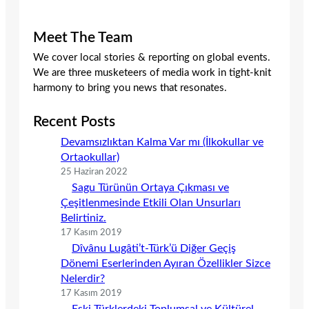
Meet The Team
We cover local stories & reporting on global events.
We are three musketeers of media work in tight-knit
harmony to bring you news that resonates.
Recent Posts
Devamsızlıktan Kalma Var mı (İlkokullar ve
Ortaokullar)
25 Haziran 2022
Sagu Türünün Ortaya Çıkması ve
Çeşitlenmesinde Etkili Olan Unsurları
Belirtiniz.
17 Kasım 2019
Dîvânu Lugâti’t-Türk’ü Diğer Geçiş
Dönemi Eserlerinden Ayıran Özellikler Sizce
Nelerdir?
17 Kasım 2019