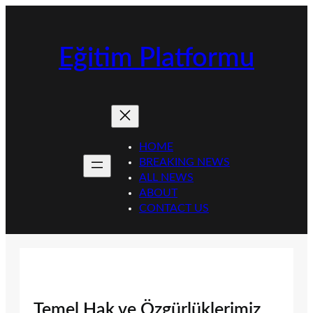
İçeriğe
geç
Eğitim Platformu
HOME
BREAKING NEWS
ALL NEWS
ABOUT
CONTACT US
Temel Hak ve Özgürlüklerimiz