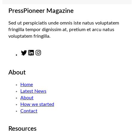
a
n
k
m
PressPioneer Magazine
Sed ut perspiciatis unde omnis iste natus voluptatem
fringilla tempor dignissim at, pretium et arcu natus
voluptatem fringilla.
T
L
I
w
i
n
i
n
s
About
t
k
t
t
e
a
Home
e
d
g
Latest News
r
I
r
About
n
a
How we started
m
Contact
Resources