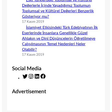
Eski Türklerdeki Toplumsal ve Kültürel
Değerlerle İçinde Yaşadığımız Toplumun
Toplumsal ve Kültürel Değerleri Benzerlik
Gösteriyor mu?
17 Kasım 2019
İslamiyet Etkisindeki Türk Edebiyatının İlk
Eserlerinde İnsanlara Genellikle Güzel
Ahlakın ve Dinî Düşüncelerin Öğretilmeye
Çalışılmasının Temel Nedenleri Neler
Olabilir?
17 Kasım 2019
Social Media
T
I
L
F
w
n
i
a
i
s
n
c
Advertisement
t
t
k
e
t
a
e
b
e
g
d
o
r
r
I
o