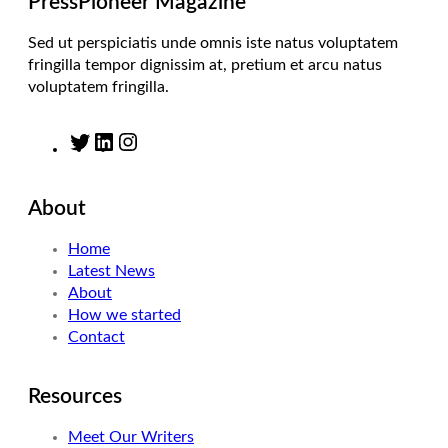
PressPioneer Magazine
Sed ut perspiciatis unde omnis iste natus voluptatem
fringilla tempor dignissim at, pretium et arcu natus
voluptatem fringilla.
T
L
I
w
i
n
i
n
s
About
t
k
t
t
e
a
Home
e
d
g
Latest News
r
I
r
About
n
a
How we started
m
Contact
Resources
Meet Our Writers