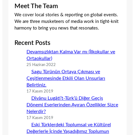
Meet The Team
We cover local stories & reporting on global events.
We are three musketeers of media work in tight-knit
harmony to bring you news that resonates.
Recent Posts
Devamsızlıktan Kalma Var mı (İlkokullar ve
Ortaokullar)
25 Haziran 2022
Sagu Türünün Ortaya Çıkması ve
Çeşitlenmesinde Etkili Olan Unsurları
Belirtiniz.
17 Kasım 2019
Dîvânu Lugâti’t-Türk’ü Diğer Geçiş
Dönemi Eserlerinden Ayıran Özellikler Sizce
Nelerdir?
17 Kasım 2019
Eski Türklerdeki Toplumsal ve Kültürel
Değerlerle İçinde Yaşadığımız Toplumun