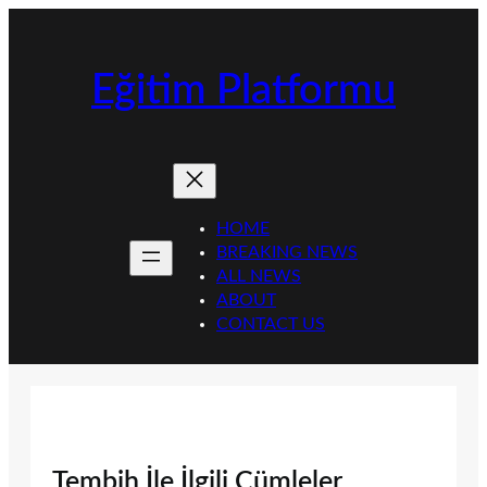
İçeriğe
geç
Eğitim Platformu
HOME
BREAKING NEWS
ALL NEWS
ABOUT
CONTACT US
Tembih İle İlgili Cümleler