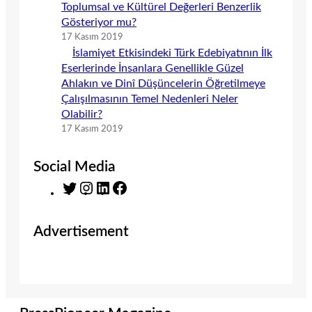
Toplumsal ve Kültürel Değerleri Benzerlik
Gösteriyor mu?
17 Kasım 2019
İslamiyet Etkisindeki Türk Edebiyatının İlk
Eserlerinde İnsanlara Genellikle Güzel
Ahlakın ve Dinî Düşüncelerin Öğretilmeye
Çalışılmasının Temel Nedenleri Neler
Olabilir?
17 Kasım 2019
Social Media
T
I
L
F
w
n
i
a
i
s
n
c
Advertisement
t
t
k
e
t
a
e
b
e
g
d
o
r
r
I
o
a
n
k
m