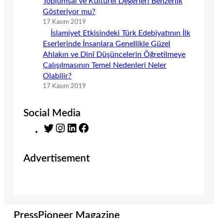
Toplumsal ve Kültürel Değerleri Benzerlik
Gösteriyor mu?
17 Kasım 2019
İslamiyet Etkisindeki Türk Edebiyatının İlk
Eserlerinde İnsanlara Genellikle Güzel
Ahlakın ve Dinî Düşüncelerin Öğretilmeye
Çalışılmasının Temel Nedenleri Neler
Olabilir?
17 Kasım 2019
Social Media
T
I
L
F
w
n
i
a
i
s
n
c
Advertisement
t
t
k
e
t
a
e
b
e
g
d
o
r
r
I
o
a
n
k
m
PressPioneer Magazine