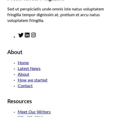
Sed ut perspiciatis unde omnis iste natus voluptatem
fringilla tempor dignissim at, pretium et arcu natus
voluptatem fringilla.
T
L
I
w
i
n
i
n
s
About
t
k
t
t
e
a
Home
e
d
g
Latest News
r
I
r
About
n
a
How we started
m
Contact
Resources
Meet Our Writers