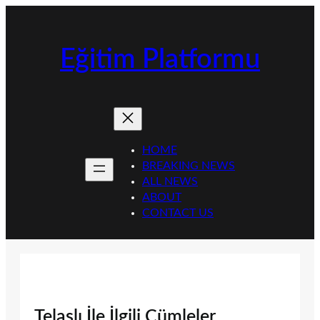
İçeriğe
geç
Eğitim Platformu
HOME
BREAKING NEWS
ALL NEWS
ABOUT
CONTACT US
Telaşlı İle İlgili Cümleler