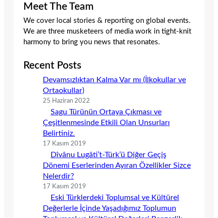
Meet The Team
We cover local stories & reporting on global events.
We are three musketeers of media work in tight-knit
harmony to bring you news that resonates.
Recent Posts
Devamsızlıktan Kalma Var mı (İlkokullar ve
Ortaokullar)
25 Haziran 2022
Sagu Türünün Ortaya Çıkması ve
Çeşitlenmesinde Etkili Olan Unsurları
Belirtiniz.
17 Kasım 2019
Dîvânu Lugâti’t-Türk’ü Diğer Geçiş
Dönemi Eserlerinden Ayıran Özellikler Sizce
Nelerdir?
17 Kasım 2019
Eski Türklerdeki Toplumsal ve Kültürel
Değerlerle İçinde Yaşadığımız Toplumun