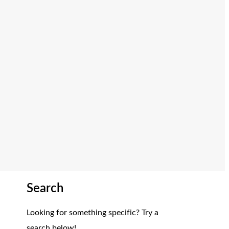
Search
Looking for something specific? Try a
search below!