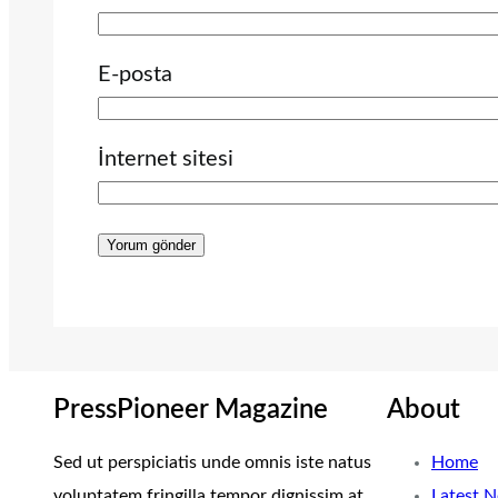
E-posta
İnternet sitesi
PressPioneer Magazine
About
Sed ut perspiciatis unde omnis iste natus
Home
voluptatem fringilla tempor dignissim at,
Latest 