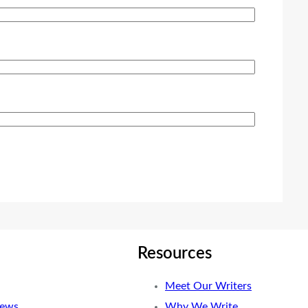
Resources
Meet Our Writers
News
Why We Write