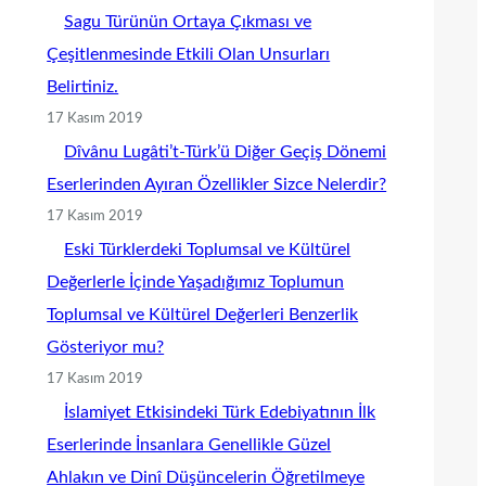
Sagu Türünün Ortaya Çıkması ve
Çeşitlenmesinde Etkili Olan Unsurları
Belirtiniz.
17 Kasım 2019
Dîvânu Lugâti’t-Türk’ü Diğer Geçiş Dönemi
Eserlerinden Ayıran Özellikler Sizce Nelerdir?
17 Kasım 2019
Eski Türklerdeki Toplumsal ve Kültürel
Değerlerle İçinde Yaşadığımız Toplumun
Toplumsal ve Kültürel Değerleri Benzerlik
Gösteriyor mu?
17 Kasım 2019
İslamiyet Etkisindeki Türk Edebiyatının İlk
Eserlerinde İnsanlara Genellikle Güzel
Ahlakın ve Dinî Düşüncelerin Öğretilmeye