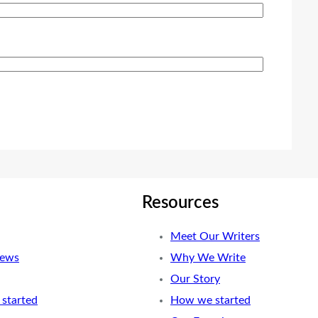
Resources
Meet Our Writers
News
Why We Write
Our Story
started
How we started