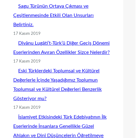
Sagu Türünün Ortaya Çıkması ve
Çeşitlenmesinde Etkili Olan Unsurları
Belirtiniz.
17 Kasım 2019
Dîvânu Lugâti’t-Türk’ü Diğer Geçiş Dönemi
Eserlerinden Ayıran Özellikler Sizce Nelerdir?
17 Kasım 2019
Eski Türklerdeki Toplumsal ve Kültürel
Değerlerle İçinde Yaşadığımız Toplumun
Toplumsal ve Kültürel Değerleri Benzerlik
Gösteriyor mu?
17 Kasım 2019
İslamiyet Etkisindeki Türk Edebiyatının İlk
Eserlerinde İnsanlara Genellikle Güzel
Ahlakın ve Dinî Düşüncelerin Öğretilmeye