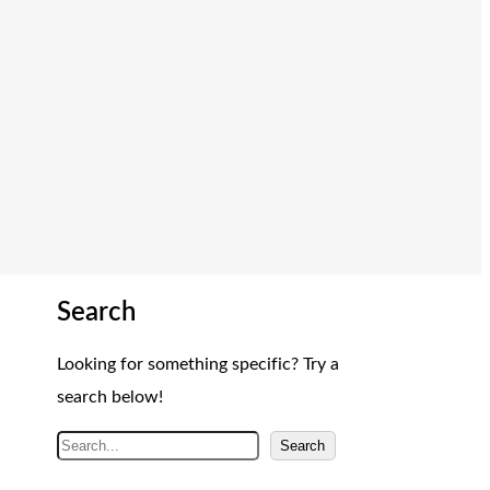
Search
Looking for something specific? Try a
search below!
A
Search
r