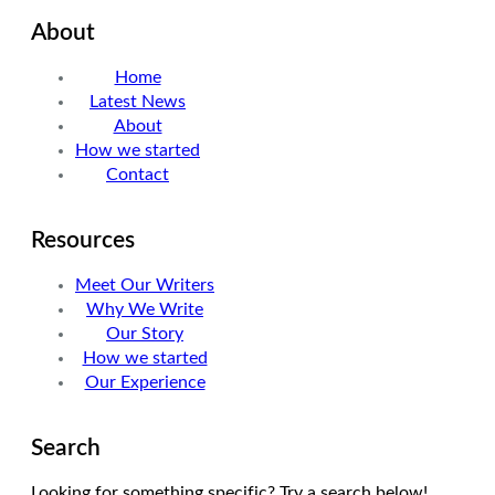
About
Home
Latest News
About
How we started
Contact
Resources
Meet Our Writers
Why We Write
Our Story
How we started
Our Experience
Search
Looking for something specific? Try a search below!