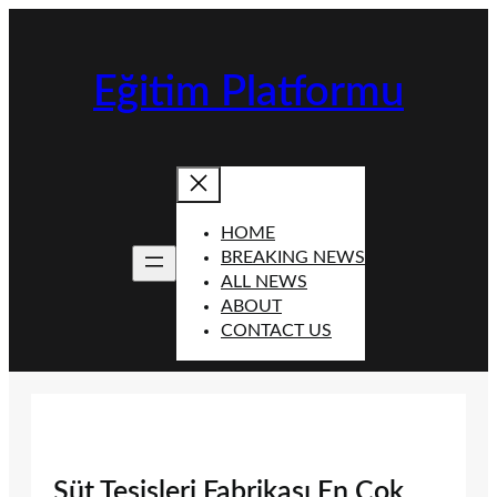
İçeriğe
geç
Eğitim Platformu
HOME
BREAKING NEWS
ALL NEWS
ABOUT
CONTACT US
Süt Tesisleri Fabrikası En Çok