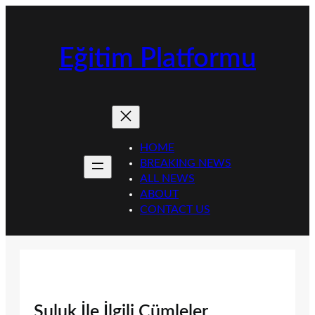
İçeriğe
geç
Eğitim Platformu
HOME
BREAKING NEWS
ALL NEWS
ABOUT
CONTACT US
Suluk İle İlgili Cümleler