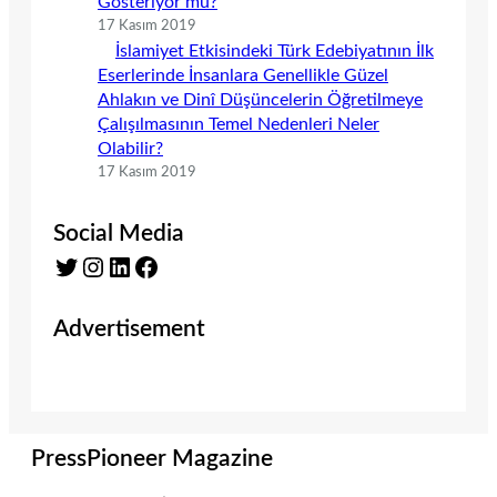
Gösteriyor mu?
17 Kasım 2019
İslamiyet Etkisindeki Türk Edebiyatının İlk
Eserlerinde İnsanlara Genellikle Güzel
Ahlakın ve Dinî Düşüncelerin Öğretilmeye
Çalışılmasının Temel Nedenleri Neler
Olabilir?
17 Kasım 2019
Social Media
Twitter
Instagram
LinkedIn
Facebook
Advertisement
PressPioneer Magazine