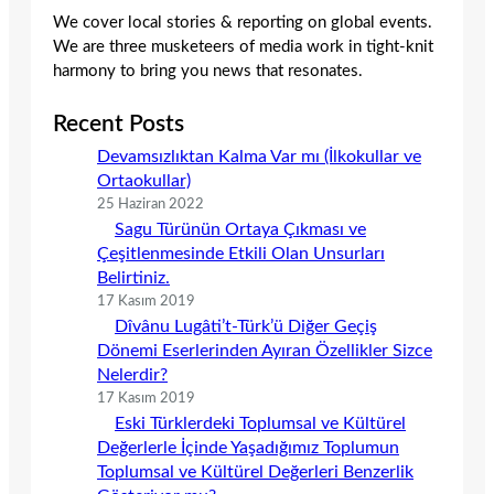
We cover local stories & reporting on global events.
We are three musketeers of media work in tight-knit
harmony to bring you news that resonates.
Recent Posts
Devamsızlıktan Kalma Var mı (İlkokullar ve
Ortaokullar)
25 Haziran 2022
Sagu Türünün Ortaya Çıkması ve
Çeşitlenmesinde Etkili Olan Unsurları
Belirtiniz.
17 Kasım 2019
Dîvânu Lugâti’t-Türk’ü Diğer Geçiş
Dönemi Eserlerinden Ayıran Özellikler Sizce
Nelerdir?
17 Kasım 2019
Eski Türklerdeki Toplumsal ve Kültürel
Değerlerle İçinde Yaşadığımız Toplumun
Toplumsal ve Kültürel Değerleri Benzerlik