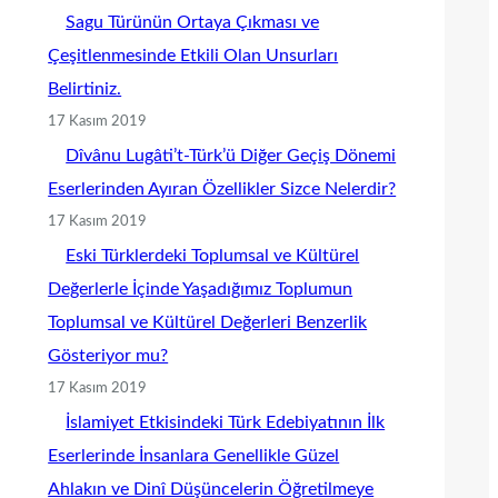
Sagu Türünün Ortaya Çıkması ve
Çeşitlenmesinde Etkili Olan Unsurları
Belirtiniz.
17 Kasım 2019
Dîvânu Lugâti’t-Türk’ü Diğer Geçiş Dönemi
Eserlerinden Ayıran Özellikler Sizce Nelerdir?
17 Kasım 2019
Eski Türklerdeki Toplumsal ve Kültürel
Değerlerle İçinde Yaşadığımız Toplumun
Toplumsal ve Kültürel Değerleri Benzerlik
Gösteriyor mu?
17 Kasım 2019
İslamiyet Etkisindeki Türk Edebiyatının İlk
Eserlerinde İnsanlara Genellikle Güzel
Ahlakın ve Dinî Düşüncelerin Öğretilmeye