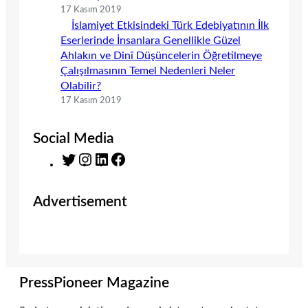
17 Kasım 2019
İslamiyet Etkisindeki Türk Edebiyatının İlk
Eserlerinde İnsanlara Genellikle Güzel
Ahlakın ve Dinî Düşüncelerin Öğretilmeye
Çalışılmasının Temel Nedenleri Neler
Olabilir?
17 Kasım 2019
Social Media
T
I
L
F
w
n
i
a
i
s
n
c
Advertisement
t
t
k
e
t
a
e
b
e
g
d
o
r
r
I
o
a
n
k
m
PressPioneer Magazine