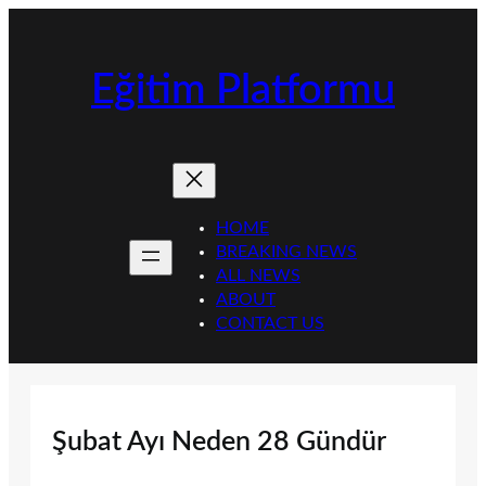
İçeriğe
geç
Eğitim Platformu
HOME
BREAKING NEWS
ALL NEWS
ABOUT
CONTACT US
Şubat Ayı Neden 28 Gündür