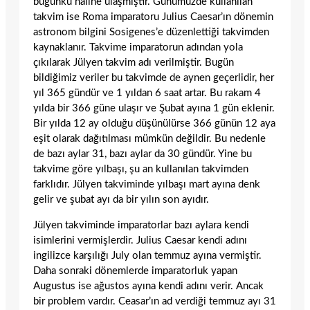
bugünkü haline ulaşmıştır. Günümüzde kullanılan
takvim ise Roma imparatoru Julius Caesar’ın dönemin
astronom bilgini Sosigenes’e düzenlettiği takvimden
kaynaklanır. Takvime imparatorun adından yola
çıkılarak Jülyen takvim adı verilmiştir. Bugün
bildiğimiz veriler bu takvimde de aynen geçerlidir, her
yıl 365 gündür ve 1 yıldan 6 saat artar. Bu rakam 4
yılda bir 366 güne ulaşır ve Şubat ayına 1 gün eklenir.
Bir yılda 12 ay olduğu düşünülürse 366 günün 12 aya
eşit olarak dağıtılması mümkün değildir. Bu nedenle
de bazı aylar 31, bazı aylar da 30 gündür. Yine bu
takvime göre yılbaşı, şu an kullanılan takvimden
farklıdır. Jülyen takviminde yılbaşı mart ayına denk
gelir ve şubat ayı da bir yılın son ayıdır.
Jülyen takviminde imparatorlar bazı aylara kendi
isimlerini vermişlerdir. Julius Caesar kendi adını
ingilizce karşılığı July olan temmuz ayına vermiştir.
Daha sonraki dönemlerde imparatorluk yapan
Augustus ise ağustos ayına kendi adını verir. Ancak
bir problem vardır. Ceasar’ın ad verdiği temmuz ayı 31