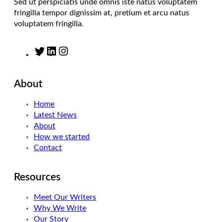
Sed ut perspiciatis unde omnis iste natus voluptatem
fringilla tempor dignissim at, pretium et arcu natus
voluptatem fringilla.
T
L
I
w
i
n
i
n
s
About
t
k
t
t
e
a
Home
e
d
g
Latest News
r
I
r
About
n
a
How we started
m
Contact
Resources
Meet Our Writers
Why We Write
Our Story