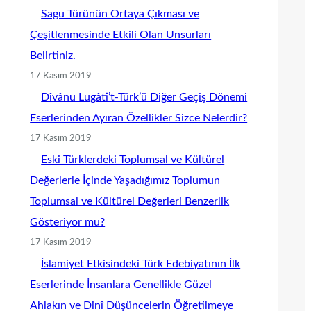
Sagu Türünün Ortaya Çıkması ve
Çeşitlenmesinde Etkili Olan Unsurları
Belirtiniz.
17 Kasım 2019
Dîvânu Lugâti’t-Türk’ü Diğer Geçiş Dönemi
Eserlerinden Ayıran Özellikler Sizce Nelerdir?
17 Kasım 2019
Eski Türklerdeki Toplumsal ve Kültürel
Değerlerle İçinde Yaşadığımız Toplumun
Toplumsal ve Kültürel Değerleri Benzerlik
Gösteriyor mu?
17 Kasım 2019
İslamiyet Etkisindeki Türk Edebiyatının İlk
Eserlerinde İnsanlara Genellikle Güzel
Ahlakın ve Dinî Düşüncelerin Öğretilmeye