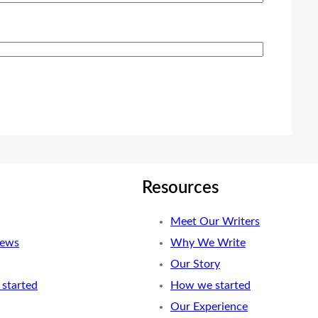
Resources
Meet Our Writers
News
Why We Write
Our Story
started
How we started
Our Experience