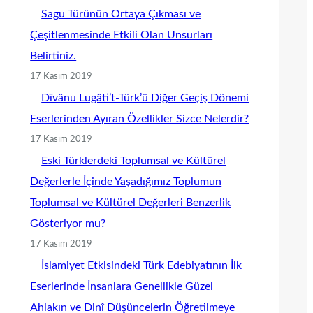
Sagu Türünün Ortaya Çıkması ve
Çeşitlenmesinde Etkili Olan Unsurları
Belirtiniz.
17 Kasım 2019
Dîvânu Lugâti’t-Türk’ü Diğer Geçiş Dönemi
Eserlerinden Ayıran Özellikler Sizce Nelerdir?
17 Kasım 2019
Eski Türklerdeki Toplumsal ve Kültürel
Değerlerle İçinde Yaşadığımız Toplumun
Toplumsal ve Kültürel Değerleri Benzerlik
Gösteriyor mu?
17 Kasım 2019
İslamiyet Etkisindeki Türk Edebiyatının İlk
Eserlerinde İnsanlara Genellikle Güzel
Ahlakın ve Dinî Düşüncelerin Öğretilmeye