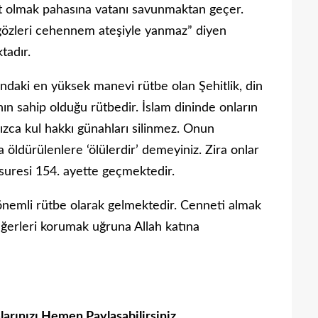
t olmak pahasına vatanı savunmaktan geçer.
gözleri cehennem ateşiyle yanmaz” diyen
tadır.
atındaki en yüksek manevi rütbe olan Şehitlik, din
ın sahip olduğu rütbedir. İslam dininde onların
nızca kul hakkı günahları silinmez. Onun
a öldürülenlere ‘ölülerdir’ demeyiniz. Zira onlar
ra suresi 154. ayette geçmektedir.
önemli rütbe olarak gelmektedir. Cenneti almak
değerleri korumak uğruna Allah katına
mlarınızı Hemen Paylaşabilirsiniz.