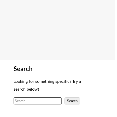
Search
Looking for something specific? Try a
search below!
A
Search
r
a