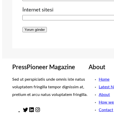
İnternet sitesi
PressPioneer Magazine
About
Sed ut perspiciatis unde omnis iste natus
Home
voluptatem fringilla tempor dignissim at,
Latest 
pretium et arcu natus voluptatem fringilla.
About
How we 
Contact
T
L
I