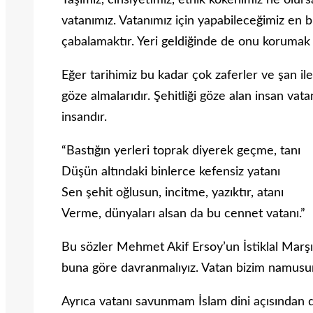
Yaşımız, cinsiyetimiz, etnik kökenimiz ne olur
vatanımız. Vatanımız için yapabileceğimiz en 
çabalamaktır. Yeri geldiğinde de onu korumak i
Eğer tarihimiz bu kadar çok zaferler ve şan ile
göze almalarıdır. Şehitliği göze alan insan vat
insandır.
“Bastığın yerleri toprak diyerek geçme, tanı
Düşün altındaki binlerce kefensiz yatanı
Sen şehit oğlusun, incitme, yazıktır, atanı
Verme, dünyaları alsan da bu cennet vatanı.”
Bu sözler Mehmet Akif Ersoy’un İstiklal Marşı
buna göre davranmalıyız. Vatan bizim namusu
Ayrıca vatanı savunmam İslam dini açısından da