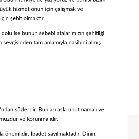
sa olsun Türkiye’de yaşıyoruz ve burası bizim
büyük hizmet onun için çalışmak ve
çin şehit olmaktır.
 dolu ise bunun sebebi atalarımızın şehitliği
an sevgisinden tam anlamıyla nasibini almış
’ndan sözlerdir. Bunları asla unutmamalı ve
muzdur ve korunmalıdır.
 önemlidir. İbadet sayılmaktadır. Dinin,