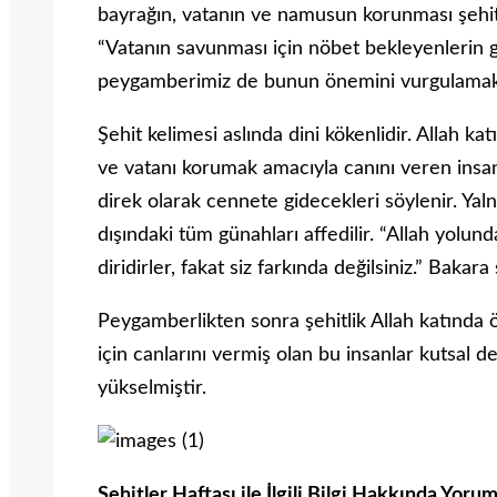
bayrağın, vatanın ve namusun korunması şehi
“Vatanın savunması için nöbet bekleyenlerin 
peygamberimiz de bunun önemini vurgulamak
Şehit kelimesi aslında dini kökenlidir. Allah k
ve vatanı korumak amacıyla canını veren insan
direk olarak cennete gidecekleri söylenir. Yal
dışındaki tüm günahları affedilir. “Allah yolund
diridirler, fakat siz farkında değilsiniz.” Baka
Peygamberlikten sonra şehitlik Allah katında 
için canlarını vermiş olan bu insanlar kutsal 
yükselmiştir.
Şehitler Haftası ile İlgili Bilgi Hakkında Yoru