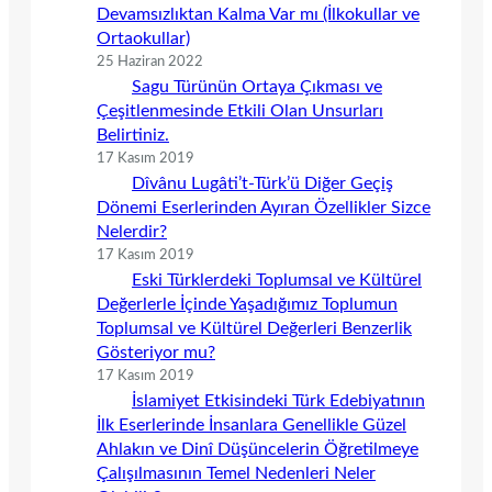
Devamsızlıktan Kalma Var mı (İlkokullar ve
Ortaokullar)
25 Haziran 2022
Sagu Türünün Ortaya Çıkması ve
Çeşitlenmesinde Etkili Olan Unsurları
Belirtiniz.
17 Kasım 2019
Dîvânu Lugâti’t-Türk’ü Diğer Geçiş
Dönemi Eserlerinden Ayıran Özellikler Sizce
Nelerdir?
17 Kasım 2019
Eski Türklerdeki Toplumsal ve Kültürel
Değerlerle İçinde Yaşadığımız Toplumun
Toplumsal ve Kültürel Değerleri Benzerlik
Gösteriyor mu?
17 Kasım 2019
İslamiyet Etkisindeki Türk Edebiyatının
İlk Eserlerinde İnsanlara Genellikle Güzel
Ahlakın ve Dinî Düşüncelerin Öğretilmeye
Çalışılmasının Temel Nedenleri Neler