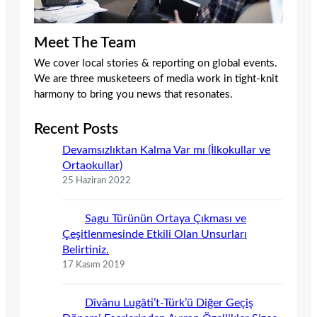
Meet The Team
We cover local stories & reporting on global events.
We are three musketeers of media work in tight-knit
harmony to bring you news that resonates.
Recent Posts
Devamsızlıktan Kalma Var mı (İlkokullar ve
Ortaokullar)
25 Haziran 2022
Sagu Türünün Ortaya Çıkması ve
Çeşitlenmesinde Etkili Olan Unsurları
Belirtiniz.
17 Kasım 2019
Dîvânu Lugâti’t-Türk’ü Diğer Geçiş