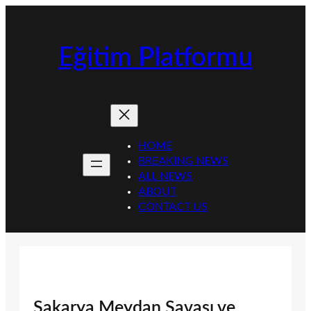
İçeriğe
geç
Eğitim Platformu
HOME
BREAKING NEWS
ALL NEWS
ABOUT
CONTACT US
Sakarya Meydan Savaşı ve