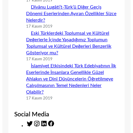
17 Kasım 2019
Dîvânu Lugâti’t-Türk’ü Diğer Geçiş
Dönemi Eserlerinden Ayıran Özellikler Sizce
Nelerdir?
17 Kasım 2019
Eski Türklerdeki Toplumsal ve Kültürel
Değerlerle İçinde Yaşadığımız Toplumun
Toplumsal ve Kültürel Değerleri Benzerlik
Gösteriyor mu?
17 Kasım 2019
İslamiyet Etkisindeki Türk Edebiyatının İlk
Eserlerinde İnsanlara Genellikle Güzel
Ahlakın ve Dinî Düşüncelerin Öğretilmeye
Çalışılmasının Temel Nedenleri Neler
Olabilir?
17 Kasım 2019
Social Media
T
I
L
F
w
n
i
a