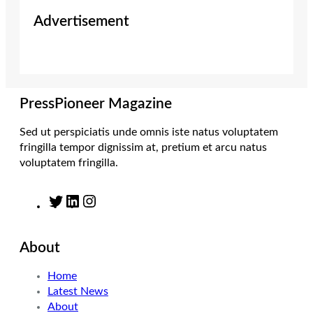
i
s
n
c
Advertisement
t
t
k
e
t
a
e
b
e
g
d
o
r
r
I
o
a
n
k
m
PressPioneer Magazine
Sed ut perspiciatis unde omnis iste natus voluptatem
fringilla tempor dignissim at, pretium et arcu natus
voluptatem fringilla.
T
L
I
w
i
n
i
n
s
About
t
k
t
t
e
a
Home
e
d
g
Latest News
r
I
r
About
n
a