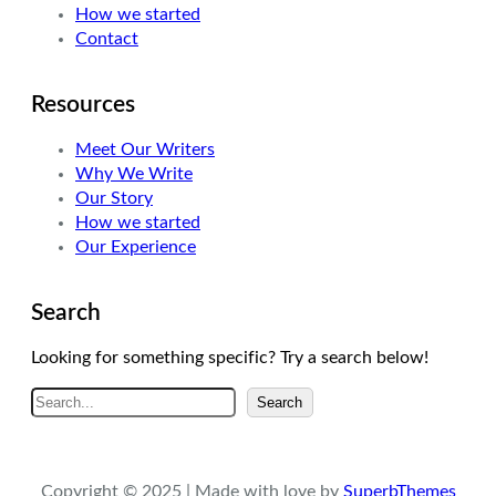
How we started
m
Contact
Resources
Meet Our Writers
Why We Write
Our Story
How we started
Our Experience
Search
Looking for something specific? Try a search below!
A
Search
r
a
Copyright © 2025 | Made with love by
SuperbThemes