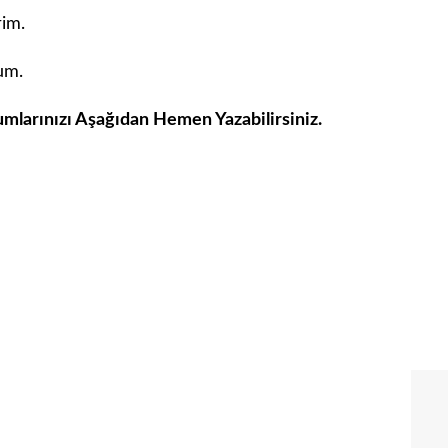
rim.
um.
umlarınızı Aşağıdan Hemen Yazabilirsiniz.