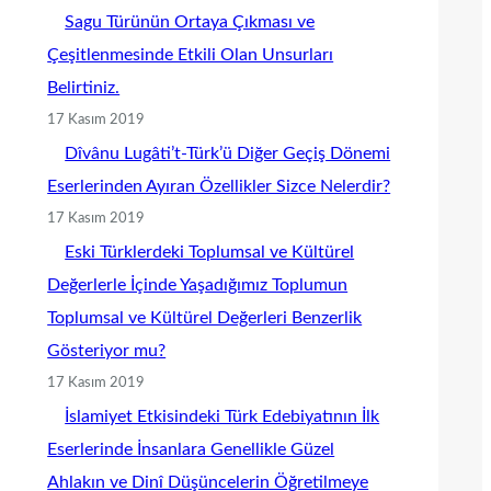
Sagu Türünün Ortaya Çıkması ve
Çeşitlenmesinde Etkili Olan Unsurları
Belirtiniz.
17 Kasım 2019
Dîvânu Lugâti’t-Türk’ü Diğer Geçiş Dönemi
Eserlerinden Ayıran Özellikler Sizce Nelerdir?
17 Kasım 2019
Eski Türklerdeki Toplumsal ve Kültürel
Değerlerle İçinde Yaşadığımız Toplumun
Toplumsal ve Kültürel Değerleri Benzerlik
Gösteriyor mu?
17 Kasım 2019
İslamiyet Etkisindeki Türk Edebiyatının İlk
Eserlerinde İnsanlara Genellikle Güzel
Ahlakın ve Dinî Düşüncelerin Öğretilmeye